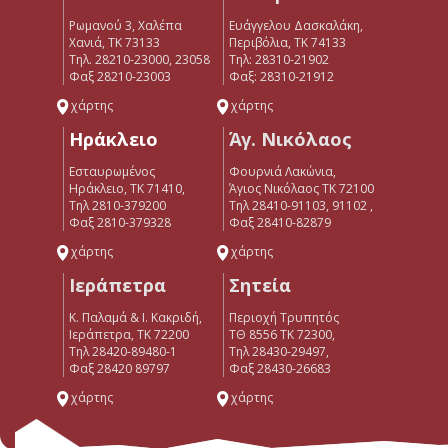
Ρωμανού 3, Χαλέπα
Ευάγγελου Δασκαλάκη,
Χανιά, ΤΚ 73133
Περιβόλια, ΤΚ 74133
Τηλ. 28210-23000, 23058
Tηλ: 28310-21902
Φαξ 28210-23003
Φαξ: 28310-21912
χάρτης
χάρτης
Ηράκλειο
Άγ. Νικόλαος
Εσταυρωμένος
Φουρνιά Λακώνια,
Ηράκλειο, ΤΚ 71410,
Άγιος Νικόλαος ΤΚ 72100
Τηλ 2810-379200
Τηλ 28410-91103, 91102 ,
Φαξ 2810-379328
Φαξ 28410-82879
χάρτης
χάρτης
Ιεράπετρα
Σητεία
Κ. Παλαμά & Ι. Κακριδή,
Περιοχή Τρυπητός
Ιεράπετρα, ΤΚ 72200
ΤΘ 8556 ΤΚ 72300,
Tηλ 28420-89480-1
Τηλ 28430-29497,
Φαξ 28420 89797
Φαξ 28430-26683
χάρτης
χάρτης