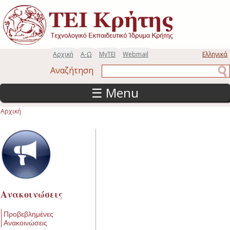
Παράκαμψη προς το κυρίως περιεχόμενο
Αρχική
Α-Ω
MyTEI
Webmail
Ελληνικά
Αναζήτηση
Αναζήτηση
☰ Menu
Αρχική
Είστε εδώ
Ανακοινώσεις
Προβεβλημένες
Ανακοινώσεις