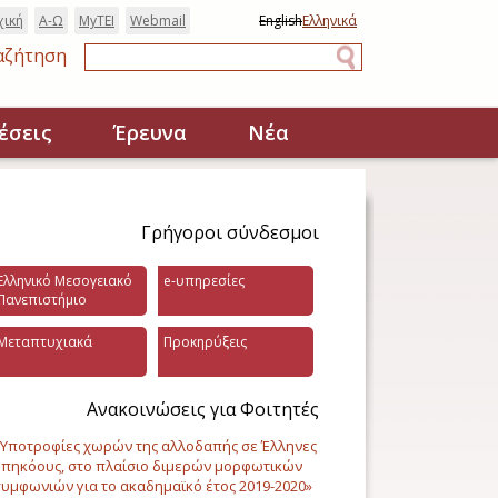
χική
Α-Ω
MyTEI
Webmail
English
Ελληνικά
αζήτηση
Αναζήτηση
έσεις
Έρευνα
Νέα
Γρήγοροι σύνδεσμοι
Ελληνικό Μεσογειακό
e-υπηρεσίες
Πανεπιστήμιο
Μεταπτυχιακά
Προκηρύξεις
Ανακοινώσεις για Φοιτητές
Υποτροφίες χωρών της αλλοδαπής σε Έλληνες
πηκόους, στο πλαίσιο διμερών μορφωτικών
υμφωνιών για το ακαδημαϊκό έτος 2019-2020»