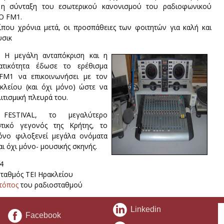
η σύνταξη του εσωτερικού κανονισμού του ραδιοφωνικού
O FM1.
ίπου χρόνια μετά, οι προσπάθειες των φοιτητών για καλή και
υσικ
ι. Η μεγάλη ανταπόκριση και η
ατικότητα έδωσε το ερέθισμα
FM1 να επικοινωνήσει με τον
κλείου (και όχι μόνο) ώστε να
ιτισμική πλευρά του.
 FESTIVAL, το μεγαλύτερο
ιστικό γεγονός της Κρήτης, το
όνο φιλοξενεί μεγάλα ονόματα
και όχι μόνο- μουσικής σκηνής.
4
ταθμός ΤΕΙ Ηρακλείου
 τόπος
του ραδιοσταθμού
Linkedin
Facebook