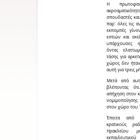
Η πρωτοφα
ακροαματικότητ
σπουδαστές και
παρ' όλες τις α
εκπομπές γίνο
εστιών και εκ
υπάρχουσες ηλ
όντας ελαττω
τάσης για αρκε
χώρος δεν ήταν
αυτή για τρεις μ
Μετά από αυτ
βλέποντας ότ
απήχηση στον κ
νομιμοποίησης
στον χώρο του Τ
Έπειτα από σ
κρατικούς ρα
Ηρακλείου 
εκπαιδευτικού