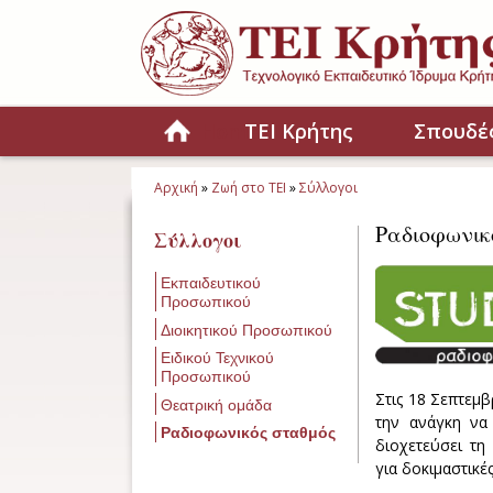
Παράκαμψη προς το κυρίως περιεχόμενο
Home
ΤΕΙ Κρήτης
Σπουδέ
Αρχική
»
Ζωή στο ΤΕΙ
»
Σύλλογοι
Είστε εδώ
Ραδιοφωνικ
Σύλλογοι
Εκπαιδευτικού
Προσωπικού
Διοικητικού Προσωπικού
Ειδικού Τεχνικού
Προσωπικού
Στις 18 Σεπτεμ
Θεατρική ομάδα
την ανάγκη να
Ραδιοφωνικός σταθμός
διοχετεύσει τη
για δοκιμαστικέ