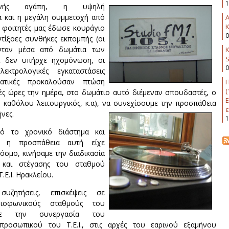
1
νής αγάπη, η υψηλή
α και η μεγάλη συμμετοχή από
K
 φοιτητές μας έδωσε κουράγιο
0
ντίξοες συνθήκες εκπομπής (οι
νταν μέσα από δωμάτια των
Κ
εί δεν υπήρχε ηχομόνωση, οι
0
εκτρολογικές εγκαταστάσεις
ματικές προκαλούσαν πτώση
Π
(
τές ώρες την ημέρα, στο δωμάτιο αυτό διέμεναν σπουδαστές, ο
Ε
 καθόλου λειτουργικός, κ.α), να συνεχίσουμε την προσπάθεια
ε
ήνες.
1
ό το χρονικό διάστημα και
ι η προσπάθεια αυτή είχε
όσμο, κινήσαμε την διαδικασία
 και στέγασης του σταθμού
.Ε.Ι. Ηρακλείου.
υζητήσεις, επισκέψεις σε
διοφωνικούς σταθμούς του
με την συνεργασία του
 προσωπικού του Τ.Ε.Ι., στις αρχές του εαρινού εξαμήνου