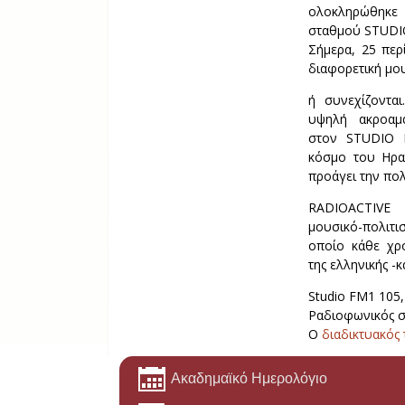
ολοκληρώθηκε 
σταθμού STUDI
Σήμερα, 25 περ
διαφορετική μο
ή συνεχίζοντα
υψηλή ακροαμ
στον STUDIO 
κόσμο του Ηρα
προάγει την πολ
RADIOACTIVE
μουσικό-πολιτ
οποίο κάθε χρ
της ελληνικής -
Studio FM1 105,
Ραδιοφωνικός σ
Ο
διαδικτυακός
Ακαδημαϊκό Ημερολόγιο