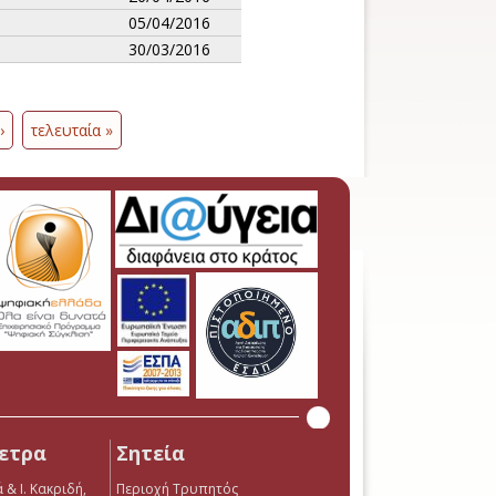
05/04/2016
30/03/2016
›
τελευταία »
ετρα
Σητεία
 & Ι. Κακριδή,
Περιοχή Τρυπητός