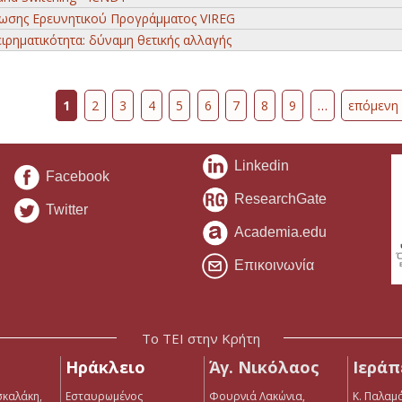
ωσης Ερευνητικού Προγράμματος VIREG
ιρηματικότητα: δύναμη θετικής αλλαγής
1
2
3
4
5
6
7
8
9
…
επόμενη 
Linkedin
Facebook
ResearchGate
Twitter
Academia.edu
Επικοινωνία
Το ΤΕΙ στην Κρήτη
Ηράκλειο
Άγ. Νικόλαος
Ιεράπ
σκαλάκη,
Εσταυρωμένος
Φουρνιά Λακώνια,
Κ. Παλαμά