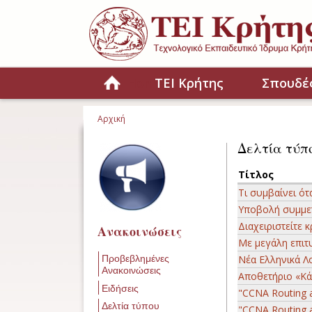
Παράκαμψη προς το κυρίως περιεχόμενο
Home
ΤΕΙ Κρήτης
Σπουδέ
Αρχική
Είστε εδώ
Δελτία τύπ
Τίτλος
Τι συμβαίνει ό
Υποβολή συμμε
Διαχειριστείτε 
Ανακοινώσεις
Με μεγάλη επιτυ
Νέα Ελληνικά Λ
Προβεβλημένες
Ανακοινώσεις
Αποθετήριο «Κά
Ειδήσεις
"CCNA Routing a
Δελτία τύπου
"CCNA Routing a