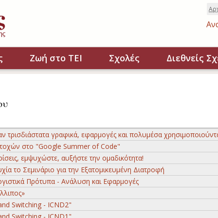
Αρ
Αν
ς
Ζωή στο ΤΕΙ
Σχολές
Διεθνείς Σχ
ου
ταν τρισδιάστατα γραφικά, εφαρμογές και πολυμέσα χρησιμοποιούντ
τοχών στο "Google Summer of Code"
κρίσεις, εμψυχώστε, αυξήστε την ομαδικότητα!
χία το Σεμινάριο για την Εξατομικευμένη Διατροφή
ογιστικά Πρότυπα - Ανάλυση και Εφαρμογές
λλιπος»
nd Switching - ICND2"
nd Switching - ICND1"