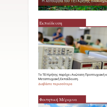
Η λειτουργία του ΤΕΙ Κρήτης ολοκληρ
Εκπαίδευση
Σελίδες
Το ΤΕΙ Κρήτης παρέχει Ανώτατη Προπτυχιακή κ
Μεταπτυχιακή Εκπαίδευση.
Διαβάστε περισσότερα
για Εκπαίδευση
Φοιτητική Μέριμνα