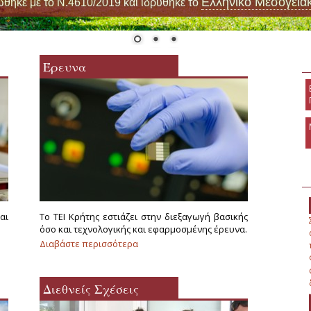
Ελληνικό Μεσογεια
ώθηκε με το Ν.4610/2019 και ιδρύθηκε το
Έρευνα
αι
Το ΤΕΙ Κρήτης εστιάζει στην διεξαγωγή βασικής
όσο και τεχνολογικής και εφαρμοσμένης έρευνα.
Διαβάστε περισσότερα
για Έρευνα
Διεθνείς Σχέσεις