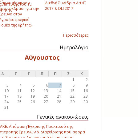
Παρουσίαση του
Διεθνή Συνέδρια ArtsIT
ανάπτυξης του ΤΕΙ
έργου «Δράση για την
2017 & DLI 2017
Κρήτης.
Έρευνα στον
Αγροδιατροφικό
Τομέα της Κρήτης»
Περισσότερες
Ημερολόγιο
Αύγουστος
Δ
Τ
Τ
Π
Π
Σ
Κ
1
2
3
4
5
6
7
8
9
10
11
12
13
14
15
16
17
18
19
20
21
22
23
24
25
26
27
28
29
30
31
Γενικές ανακοινώσεις
ΛΚΕ: Απόφαση Έγκρισης Πρακτικού της
πιτροπής Ερευνών & Διαχείρισης που αφορά
το Συνοπτικό Διαγωνισμό με αρ. πρωτ.