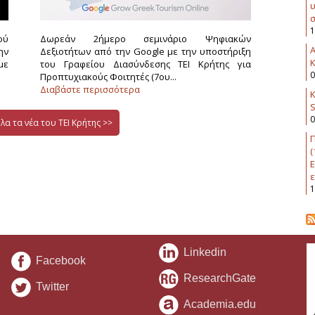
υ
σ
1
ού
Δωρεάν 2ήμερο σεμινάριο Ψηφιακών
ην
Δεξιοτήτων από την Google με την υποστήριξη
K
με
του Γραφείου Διασύνδεσης ΤΕΙ Κρήτης για
0
Προπτυχιακούς Φοιτητές (7ου...
Διαβάστε περισσότερα
Κ
0
λα τα νέα του ΤΕΙ Κρήτης >>
Π
(
Ε
ε
1
Linkedin
Facebook
ResearchGate
Twitter
Academia.edu