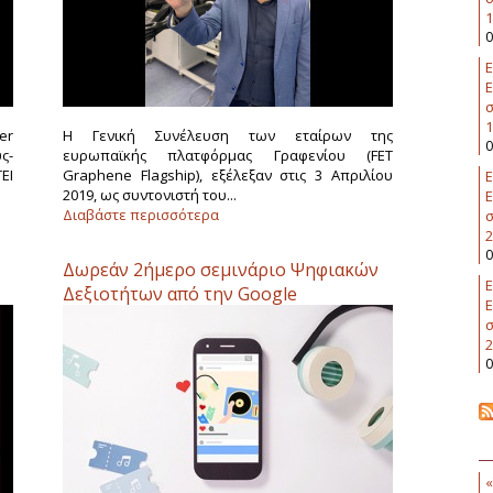
1
0
Ε
Ε
σ
1
er
Η Γενική Συνέλευση των εταίρων της
0
ς-
ευρωπαϊκής πλατφόρμας Γραφενίου (FET
ΕΙ
Graphene Flagship), εξέλεξαν στις 3 Απριλίου
Ε
2019, ως συντονιστή του...
Ε
Διαβάστε περισσότερα
σ
2
0
Δωρεάν 2ήμερο σεμινάριο Ψηφιακών
Ε
Δεξιοτήτων από την Google
Ε
σ
2
0
«