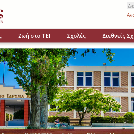
Αρ
Αν
ς
Ζωή στο ΤΕΙ
Σχολές
Διεθνείς Σχ