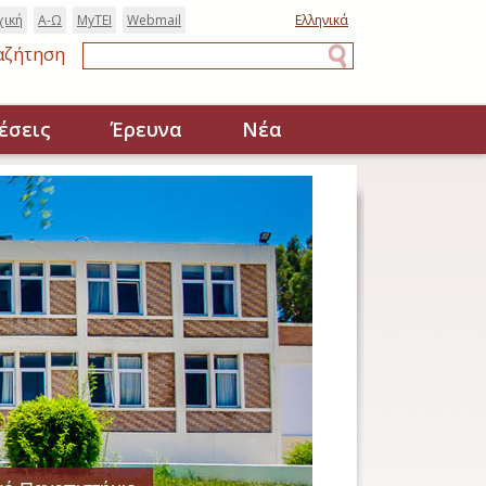
χική
Α-Ω
MyTEI
Webmail
Ελληνικά
αζήτηση
Αναζήτηση
έσεις
Έρευνα
Νέα