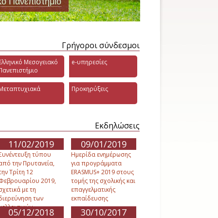
κό Πανεπιστήμιο
Γρήγοροι σύνδεσμοι
Ελληνικό Μεσογειακό
e-υπηρεσίες
Πανεπιστήμιο
Μεταπτυχιακά
Προκηρύξεις
Εκδηλώσεις
11/02/2019
09/01/2019
Συνέντευξη τύπου
Ημερίδα ενημέρωσης
από την Πρυτανεία,
για προγράμματα
την Τρίτη 12
ERASMUS+ 2019 στους
Φεβρουαρίου 2019,
τομής της σχολικής και
σχετικά με τη
επαγγελματικής
διερεύνηση των
εκπαίδευσης
μελλοντικών
05/12/2018
30/10/2017
προοπτικών