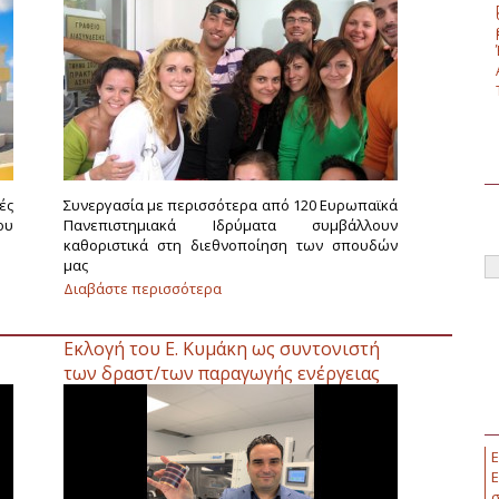
ές
Συνεργασία με περισσότερα από 120 Ευρωπαϊκά
ου
Πανεπιστημιακά Ιδρύματα συμβάλλουν
καθοριστικά στη διεθνοποίηση των σπουδών
μας
Διαβάστε περισσότερα
για Διεθνείς Σχέσεις
Εκλογή του Ε. Κυμάκη ως συντονιστή
των δραστ/των παραγωγής ενέργειας
στη πλατφόρμα Γραφενίου.
Ε
Ε
σ