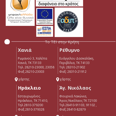
Το ΤΕΙ στην Κρήτη
Χανιά
Ρέθυμνο
Ρωμανού 3, Χαλέπα
Ευάγγελου Δασκαλάκη,
Χανιά, ΤΚ 73133
Περιβόλια, ΤΚ 74133
Τηλ. 28210-23000, 23058
Tηλ: 28310-21902
Φαξ 28210-23003
Φαξ: 28310-21912
χάρτης
χάρτης
Ηράκλειο
Άγ. Νικόλαος
Εσταυρωμένος
Φουρνιά Λακώνια,
Ηράκλειο, ΤΚ 71410,
Άγιος Νικόλαος ΤΚ 72100
Τηλ 2810-379200
Τηλ 28410-91103, 91102 ,
Φαξ 2810-379328
Φαξ 28410-82879