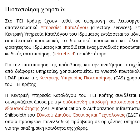
Πιστοποίηση χρηστών
Στο ΤΕΙ Κρήτης έχουν τεθεί σε εφαρμογή και λειτουργο
αποτελεσματικά
Υπηρεσίες Καταλόγου
(directory services). Σ
Κεντρική Υπηρεσία Καταλόγου του Ιδρύματος εντάσσεται το μόν
εκπαιδευτικό προσωπικό, το διοικητικό προσωπικό και όλοι
φοιτητές του Ιδρύματος και αποδίδεται ένας μοναδικός προσωπι
κωδικός ταυτοποίησης (
teicrete-id
) σε κάθε άτομο.
Για την πιστοποίηση της πρόσβασης και την αναζήτηση στοιχε
από διάφορες υπηρεσίες, χρησιμοποιείται το γνωστό πρωτόκο
LDAP μέσω της
Κεντρικής Υπηρεσίας Πιστοποίησης
(CAS) χρηστ
του ΤΕΙ Κρήτης.
Η Κεντρική Υπηρεσία Καταλόγου του ΤΕΙ Κρήτης συνδέεται 
συνεργάζεται άμεσα με την
ομόσπονδη υποδομή πιστοποίησης 
εξουσιοδότησης
(ΑΑΙ -Authentication & Authorization Infrastructu
Shibboleth του
Εθνικού Δικτύου Έρευνας και Τεχνολογίας
(ΕΔΕΤ)
οποία προσφέρει πανελλαδική πρόσβαση σε οριζόντιες υπηρεσ
για την ακαδημαϊκη κοινότητα της χώρας.