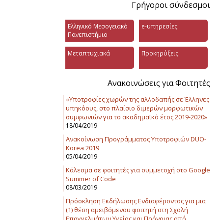
Γρήγοροι σύνδεσμοι
Ελληνικό Μεσογειακό
e-υπηρεσίες
Πανεπιστήμιο
Μεταπτυχιακά
Προκηρύξεις
Ανακοινώσεις για Φοιτητές
«Υποτροφίες χωρών της αλλοδαπής σε Έλληνες
υπηκόους, στο πλαίσιο διμερών μορφωτικών
συμφωνιών για το ακαδημαϊκό έτος 2019-2020»
18/04/2019
Ανακοίνωση Προγράμματος Υποτροφιών DUO-
Korea 2019
05/04/2019
Κάλεσμα σε φοιτητές για συμμετοχή στο Google
Summer of Code
08/03/2019
Πρόσκληση Εκδήλωσης Ενδιαφέροντος για μια
(1) θέση αμειβόμενου φοιτητή στη Σχολή
Επαγγελμάτων Υγείας και Πρόνοιας από