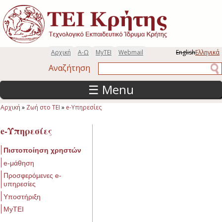
Παράκαμψη προς το κυρίως περιεχόμενο
Αρχική
Α-Ω
MyTEI
Webmail
English
Ελληνικά
Αναζήτηση
Αναζήτηση
☰ Menu
Αρχική
»
Ζωή στο ΤΕΙ
»
e-Υπηρεσίες
Είστε εδώ
e-Υπηρεσίες
Πιστοποίηση χρηστών
e-μάθηση
Προσφερόμενες e-
υπηρεσίες
Υποστήριξη
MyTEI