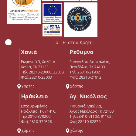
Το ΤΕΙ στην Κρήτη
Χανιά
Ρέθυμνο
Ρωμανού 3, Χαλέπα
Ευάγγελου Δασκαλάκη,
Χανιά, ΤΚ 73133
Περιβόλια, ΤΚ 74133
Τηλ. 28210-23000, 23058
Tηλ: 28310-21902
Φαξ 28210-23003
Φαξ: 28310-21912
χάρτης
χάρτης
Ηράκλειο
Άγ. Νικόλαος
Εσταυρωμένος
Φουρνιά Λακώνια,
Ηράκλειο, ΤΚ 71410,
Άγιος Νικόλαος ΤΚ 72100
Τηλ 2810-379200
Τηλ 28410-91103, 91102 ,
Φαξ 2810-379328
Φαξ 28410-82879
χάρτης
χάρτης