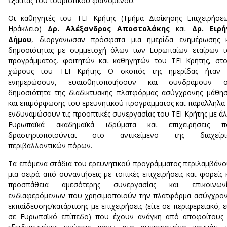
εξαιτίας του τουριστικού φαινομένου.
Οι καθηγητές του ΤΕΙ Κρήτης (Τμήμα Διοίκησης Επιχειρήσε
Ηράκλειο)
Δρ. Αλέξανδρος Αποστολάκης
και
Δρ. Ειρή
Δήμου
, διοργάνωσαν πρόσφατα μια ημερίδα ενημέρωσης κ
δημοσιότητας με συμμετοχή όλων των Ευρωπαίων εταίρων τ
προγράμματος, φοιτητών και καθηγητών του ΤΕΙ Κρήτης, στ
χώρους του ΤΕΙ Κρήτης. Ο σκοπός της ημερίδας ήταν 
ενημερώσουν, ευαισθητοποιήσουν και συνδράμουν σ
δημοσιότητα της διαδικτυακής πλατφόρμας ασύγχρονης μάθη
και επιμόρφωσης του ερευνητικού προγράμματος και παράλληλα
ενδυναμώσουν τις προοπτικές συνεργασίας του ΤΕΙ Κρήτης με ά
Ευρωπαϊκά ακαδημαϊκά ιδρύματα και επιχειρήσεις π
δραστηριοποιούνται στο αντικείμενο της διαχείρι
περιβαλλοντικών πόρων.
Τα επόμενα στάδια του ερευνητικού προγράμματος περιλαμβάν
μια σειρά από συναντήσεις με τοπικές επιχειρήσεις και φορείς 
προσπάθεια αμεσότερης συνεργασίας και επικοινωνί
ενδιαφερόμενων που χρησιμοποιούν την πλατφόρμα ασύγχρο
εκπαίδευσης/κατάρτισης με επιχειρήσεις (είτε σε περιφερειακό, ε
σε Ευρωπαϊκό επίπεδο) που έχουν ανάγκη από αποφοίτους 