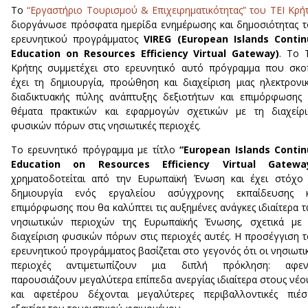
Το
“Εργαστήριο Τουρισμού & Επιχειρηματικότητας” του ΤΕΙ Κρή
διοργάνωσε πρόσφατα ημερίδα ενημέρωσης και δημοσιότητας 
ερευνητικού προγράμματος
VIREG (European Islands Conti
Education on Resources Efficiency Virtual Gateway)
. Το 
Κρήτης συμμετέχει στο ερευνητικό αυτό πρόγραμμα που σκ
έχει τη δημιουργία, προώθηση και διαχείριση μιας ηλεκτρονι
διαδικτυακής πύλης ανάπτυξης δεξιοτήτων και επιμόρφωσης
θέματα πρακτικών και εφαρμογών σχετικών με τη διαχείρι
φυσικών πόρων στις νησιωτικές περιοχές.
Το ερευνητικό πρόγραμμα με τίτλο
“European Islands Conti
Education on Resources Efficiency Virtual Gatewa
χρηματοδοτείται από την Ευρωπαϊκή Ένωση και έχει στόχο
δημιουργία ενός εργαλείου ασύγχρονης εκπαίδευσης κ
επιμόρφωσης που θα καλύπτει τις αυξημένες ανάγκες ιδιαίτερα 
νησιωτικών περιοχών της Ευρωπαϊκής Ένωσης, σχετικά με 
διαχείριση φυσικών πόρων στις περιοχές αυτές. Η προσέγγιση 
ερευνητικού προγράμματος βασίζεται στο γεγονός ότι οι νησιωτι
περιοχές αντιμετωπίζουν μια διπλή πρόκληση: αφεν
παρουσιάζουν μεγαλύτερα επίπεδα ανεργίας ιδιαίτερα στους νέο
και αφετέρου δέχονται μεγαλύτερες περιβαλλοντικές πιέσ