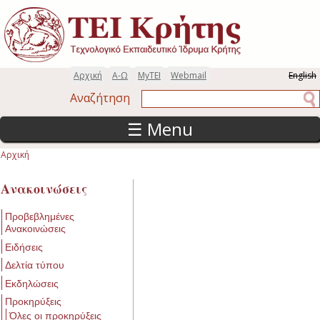
Παράκαμψη προς το κυρίως περιεχόμενο
Αρχική
Α-Ω
MyTEI
Webmail
English
Αναζήτηση
Αναζήτηση
☰ Menu
Αρχική
Είστε εδώ
Ανακοινώσεις
Προβεβλημένες
Ανακοινώσεις
Ειδήσεις
Δελτία τύπου
Εκδηλώσεις
Προκηρύξεις
Όλες οι προκηρύξεις