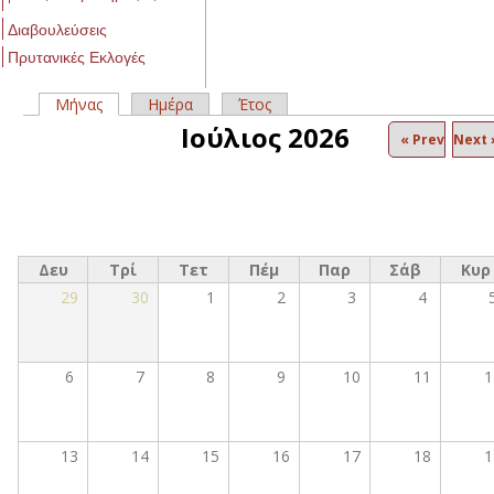
Διαβουλεύσεις
Πρυτανικές Εκλογές
Μήνας
(ενεργή καρτέλα)
Ημέρα
Έτος
Πρωτεύουσες καρτέλες
Ιούλιος 2026
« Prev
Next 
Δευ
Τρί
Τετ
Πέμ
Παρ
Σάβ
Κυρ
29
30
1
2
3
4
6
7
8
9
10
11
1
13
14
15
16
17
18
1