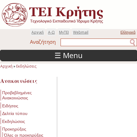
Παράκαμψη προς το κυρίως περιεχόμενο
Αρχική
Α-Ω
MyTEI
Webmail
Ελληνικά
Αναζήτηση
Αναζήτηση
☰ Menu
Αρχική
»
Εκδηλώσεις
Είστε εδώ
Ανακοινώσεις
Προβεβλημένες
Ανακοινώσεις
Ειδήσεις
Δελτία τύπου
Εκδηλώσεις
Προκηρύξεις
Όλες οι προκηρύξεις