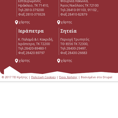
Εσταυρωμένος
Φουρνιά Λακώνια,
Ηράκλειο, ΤΚ 71410,
Άγιος Νικόλαος ΤΚ 72100
Τηλ 2810-379200
Τηλ 28410-91103, 91102 ,
Φαξ 2810-379328
Φαξ 28410-82879
χάρτης
χάρτης
Ιεράπετρα
Σητεία
Κ. Παλαμά & Ι. Κακριδή,
Περιοχή Τρυπητός
Ιεράπετρα, ΤΚ 72200
ΤΘ 8556 ΤΚ 72300,
Tηλ 28420-89480-1
Τηλ 28430-29497,
Φαξ 28420 89797
Φαξ 28430-26683
χάρτης
χάρτης
© 2017 ΤΕΙ Κρήτης |
Πολιτική Cookies
|
Όροι Χρήσης
| Βασισμένο στο Drupal