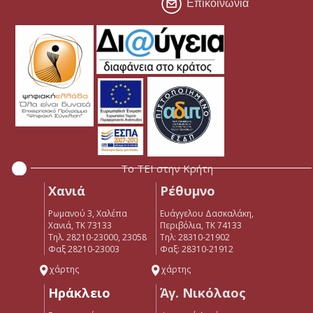
Επικοινωνία
Το ΤΕΙ στην Κρήτη
Χανιά
Ρέθυμνο
Ρωμανού 3, Χαλέπα
Ευάγγελου Δασκαλάκη,
Χανιά, ΤΚ 73133
Περιβόλια, ΤΚ 74133
Τηλ. 28210-23000, 23058
Tηλ: 28310-21902
Φαξ 28210-23003
Φαξ: 28310-21912
χάρτης
χάρτης
Ηράκλειο
Άγ. Νικόλαος