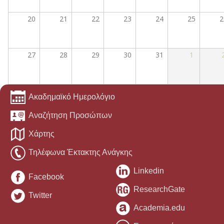
20
21
22
23
24
25
2
27
28
29
30
31
1
Ακαδημαϊκό Ημερολόγιο
Αναζήτηση Προσώπων
Χάρτης
Τηλέφωνα Έκτακτης Ανάγκης
Linkedin
Facebook
ResearchGate
Twitter
Academia.edu