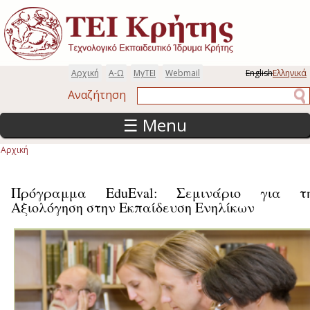
Παράκαμψη προς το κυρίως περιεχόμενο
Αρχική
Α-Ω
MyTEI
Webmail
English
Ελληνικά
Αναζήτηση
Αναζήτηση
☰ Menu
Αρχική
Είστε εδώ
Πρόγραμμα EduEval: Σεμινάριο για τ
Αξιολόγηση στην Εκπαίδευση Ενηλίκων