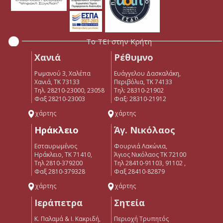
Το ΤΕΙ στην Κρήτη
Χανιά
Ρέθυμνο
Ρωμανού 3, Χαλέπα
Ευάγγελου Δασκαλάκη,
Χανιά, ΤΚ 73133
Περιβόλια, ΤΚ 74133
Τηλ. 28210-23000, 23058
Tηλ: 28310-21902
Φαξ 28210-23003
Φαξ: 28310-21912
χάρτης
χάρτης
Ηράκλειο
Άγ. Νικόλαος
Εσταυρωμένος
Φουρνιά Λακώνια,
Ηράκλειο, ΤΚ 71410,
Άγιος Νικόλαος ΤΚ 72100
Τηλ 2810-379200
Τηλ 28410-91103, 91102 ,
Φαξ 2810-379328
Φαξ 28410-82879
χάρτης
χάρτης
Ιεράπετρα
Σητεία
Κ. Παλαμά & Ι. Κακριδή,
Περιοχή Τρυπητός