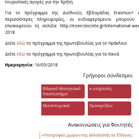
τουριστικές αγορές για την Κρήτη.
Για το πρόγραμμα της Διεθνούς Εβδομάδας Erasmus+ κ
περισσότερες πληροφορίες, οι ενδιαφερόμενοι μπορούν 
επισκεφτούν τη σελίδα: http://iroen.teicrete.gr/international-we
2018
Δείτε
εδώ
το πρόγραμμα της πρωτοβουλίας για το Ηράκλειο
Δείτε
εδώ
το πρόγραμμα της πρωτοβουλίας για τα Χανιά
Ημερομηνία:
16/05/2018
Γρήγοροι σύνδεσμοι
Ελληνικό Μεσογειακό
e-υπηρεσίες
Πανεπιστήμιο
Μεταπτυχιακά
Προκηρύξεις
Ανακοινώσεις για Φοιτητές
«Υποτροφίες χωρών της αλλοδαπής σε Έλληνες