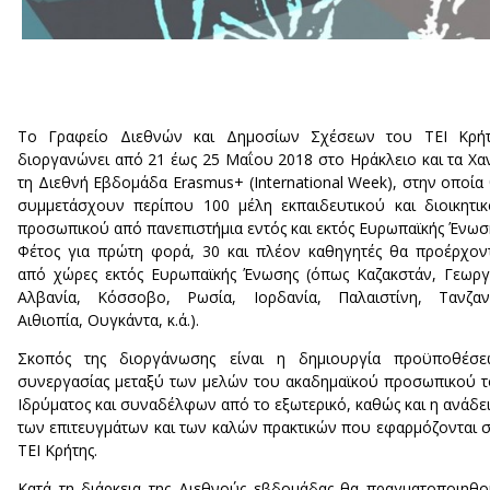
Το Γραφείο Διεθνών και Δημοσίων Σχέσεων του ΤΕΙ Κρήτ
διοργανώνει από 21 έως 25 Μαΐου 2018 στο Ηράκλειο και τα Χα
τη Διεθνή Εβδομάδα Erasmus+ (International Week), στην οποία
συμμετάσχουν περίπου 100 μέλη εκπαιδευτικού και διοικητι
προσωπικού από πανεπιστήμια εντός και εκτός Ευρωπαϊκής Ένωσ
Φέτος για πρώτη φορά, 30 και πλέον καθηγητές θα προέρχον
από χώρες εκτός Ευρωπαϊκής Ένωσης (όπως Καζακστάν, Γεωργ
Αλβανία, Κόσσοβο, Ρωσία, Ιορδανία, Παλαιστίνη, Τανζανί
Αιθιοπία, Ουγκάντα, κ.ά.).
Σκοπός της διοργάνωσης είναι η δημιουργία προϋποθέσε
συνεργασίας μεταξύ των μελών του ακαδημαϊκού προσωπικού 
Ιδρύματος και συναδέλφων από το εξωτερικό, καθώς και η ανάδε
των επιτευγμάτων και των καλών πρακτικών που εφαρμόζονται 
ΤΕΙ Κρήτης.
Κατά τη διάρκεια της Διεθνούς εβδομάδας θα πραγματοποιηθ