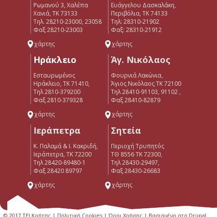
Ρωμανού 3, Χαλέπα
Ευάγγελου Δασκαλάκη,
Χανιά, ΤΚ 73133
Περιβόλια, ΤΚ 74133
Τηλ. 28210-23000, 23058
Tηλ: 28310-21902
Φαξ 28210-23003
Φαξ: 28310-21912
χάρτης
χάρτης
Ηράκλειο
Άγ. Νικόλαος
Εσταυρωμένος
Φουρνιά Λακώνια,
Ηράκλειο, ΤΚ 71410,
Άγιος Νικόλαος ΤΚ 72100
Τηλ 2810-379200
Τηλ 28410-91103, 91102 ,
Φαξ 2810-379328
Φαξ 28410-82879
χάρτης
χάρτης
Ιεράπετρα
Σητεία
Κ. Παλαμά & Ι. Κακριδή,
Περιοχή Τρυπητός
Ιεράπετρα, ΤΚ 72200
ΤΘ 8556 ΤΚ 72300,
Tηλ 28420-89480-1
Τηλ 28430-29497,
Φαξ 28420 89797
Φαξ 28430-26683
χάρτης
χάρτης
© 2017 ΤΕΙ Κρήτης |
Πολιτική Cookies
|
Όροι Χρήσης
| Βασισμένο στο Drupal