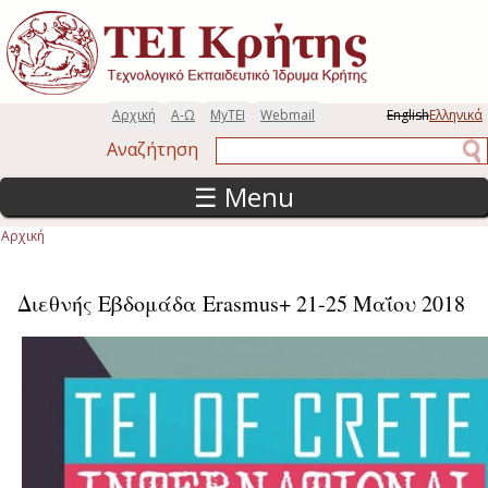
Παράκαμψη προς το κυρίως περιεχόμενο
Αρχική
Α-Ω
MyTEI
Webmail
English
Ελληνικά
Αναζήτηση
Αναζήτηση
☰ Menu
Αρχική
Είστε εδώ
Διεθνής Εβδομάδα Erasmus+ 21-25 Μαΐου 2018