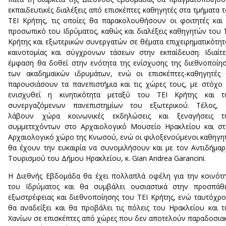
εκπαιδευτικές διαλέξεις από επισκέπτες καθηγητές στα τμήματα 
ΤΕΙ Κρήτης, τις οποίες θα παρακολουθήσουν οι φοιτητές και
προσωπικό του Ιδρύματος, καθώς και διαλέξεις καθηγητών του 
Κρήτης και εξωτερικών συνεργατών σε θέματα επιχειρηματικότητ
καινοτομίας και σύγχρονων τάσεων στην εκπαίδευση. Ιδιαίτ
έμφαση θα δοθεί στην ενότητα της ενίσχυσης της διεθνοποίη
των ακαδημαϊκών ιδρυμάτων, ενώ οι επισκέπτες-καθηγητές
παρουσιάσουν τα πανεπιστήμια και τις χώρες τους, με στόχο
ενισχυθεί η κινητικότητα μεταξύ του ΤΕΙ Κρήτης και τ
συνεργαζόμενων πανεπιστημίων του εξωτερικού. Τέλος, 
λάβουν χώρα κοινωνικές εκδηλώσεις και ξεναγήσεις τ
συμμετεχόντων στο Αρχαιολογικό Μουσείο Ηρακλείου και σ
Αρχαιολογικό χώρο της Κνωσού, ενώ οι φιλοξενούμενοι καθηγη
θα έχουν την ευκαιρία να συνομιλήσουν και με τον Αντιδήμα
Τουρισμού του Δήμου Ηρακλείου, κ. Gian Andrea Garancini.
Η Διεθνής Εβδομάδα θα έχει πολλαπλά οφέλη για την κοινότ
του Ιδρύματος και θα συμβάλει ουσιαστικά στην προσπάθε
εξωστρέφειας και διεθνοποίησης του ΤΕΙ Κρήτης, ενώ ταυτόχρ
θα αναδείξει και θα προβάλει τις πόλεις του Ηρακλείου και 
Χανίων σε επισκέπτες από χώρες που δεν αποτελούν παραδοσια