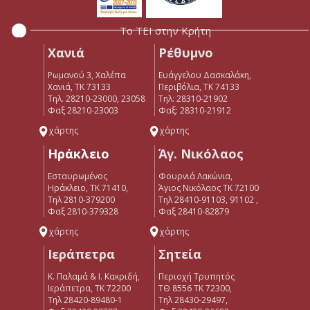
Το ΤΕΙ στην Κρήτη
Χανιά
Ρέθυμνο
Ρωμανού 3, Χαλέπα
Ευάγγελου Δασκαλάκη,
Χανιά, ΤΚ 73133
Περιβόλια, ΤΚ 74133
Τηλ. 28210-23000, 23058
Tηλ: 28310-21902
Φαξ 28210-23003
Φαξ: 28310-21912
χάρτης
χάρτης
Ηράκλειο
Άγ. Νικόλαος
Εσταυρωμένος
Φουρνιά Λακώνια,
Ηράκλειο, ΤΚ 71410,
Άγιος Νικόλαος ΤΚ 72100
Τηλ 2810-379200
Τηλ 28410-91103, 91102 ,
Φαξ 2810-379328
Φαξ 28410-82879
χάρτης
χάρτης
Ιεράπετρα
Σητεία
Κ. Παλαμά & Ι. Κακριδή,
Περιοχή Τρυπητός
Ιεράπετρα, ΤΚ 72200
ΤΘ 8556 ΤΚ 72300,
Tηλ 28420-89480-1
Τηλ 28430-29497,