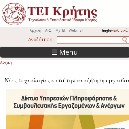
Παράκαμψη προς το κυρίως περιεχόμενο
Αρχική
Α-Ω
MyTEI
Webmail
English
Ελληνικά
Αναζήτηση
Αναζήτηση
☰ Menu
Αρχική
Είστε εδώ
Νέες τεχνολογίες κατά την αναζήτηση εργασία