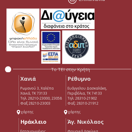
Το ΤΕΙ στην Κρήτη
Χανιά
Ρέθυμνο
Ρωμανού 3, Χαλέπα
Ευάγγελου Δασκαλάκη,
Χανιά, ΤΚ 73133
Περιβόλια, ΤΚ 74133
Τηλ. 28210-23000, 23058
Tηλ: 28310-21902
Φαξ 28210-23003
Φαξ: 28310-21912
χάρτης
χάρτης
Ηράκλειο
Άγ. Νικόλαος
Εσταυρωμένος
Φουρνιά Λακώνια,