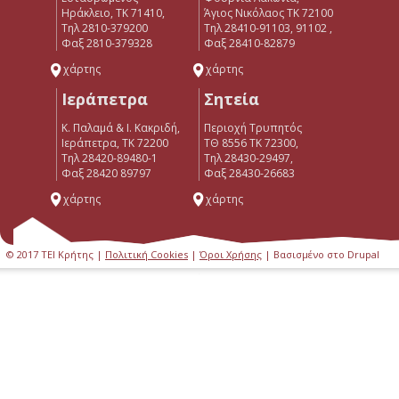
Ηράκλειο, ΤΚ 71410,
Άγιος Νικόλαος ΤΚ 72100
Τηλ 2810-379200
Τηλ 28410-91103, 91102 ,
Φαξ 2810-379328
Φαξ 28410-82879
χάρτης
χάρτης
Ιεράπετρα
Σητεία
Κ. Παλαμά & Ι. Κακριδή,
Περιοχή Τρυπητός
Ιεράπετρα, ΤΚ 72200
ΤΘ 8556 ΤΚ 72300,
Tηλ 28420-89480-1
Τηλ 28430-29497,
Φαξ 28420 89797
Φαξ 28430-26683
χάρτης
χάρτης
© 2017 ΤΕΙ Κρήτης |
Πολιτική Cookies
|
Όροι Χρήσης
| Βασισμένο στο Drupal