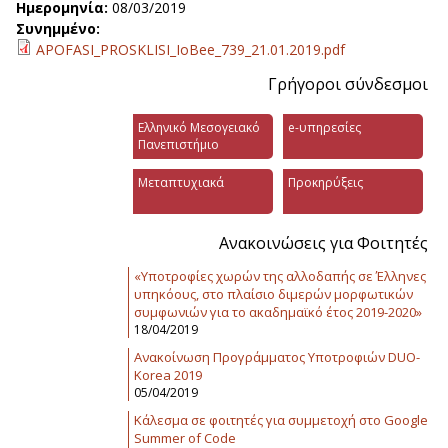
Ημερομηνία:
08/03/2019
Συνημμένο:
APOFASI_PROSKLISI_IoBee_739_21.01.2019.pdf
Γρήγοροι σύνδεσμοι
Ελληνικό Μεσογειακό
e-υπηρεσίες
Πανεπιστήμιο
Μεταπτυχιακά
Προκηρύξεις
Ανακοινώσεις για Φοιτητές
«Υποτροφίες χωρών της αλλοδαπής σε Έλληνες
υπηκόους, στο πλαίσιο διμερών μορφωτικών
συμφωνιών για το ακαδημαϊκό έτος 2019-2020»
18/04/2019
Ανακοίνωση Προγράμματος Υποτροφιών DUO-
Korea 2019
05/04/2019
Κάλεσμα σε φοιτητές για συμμετοχή στο Google
Summer of Code