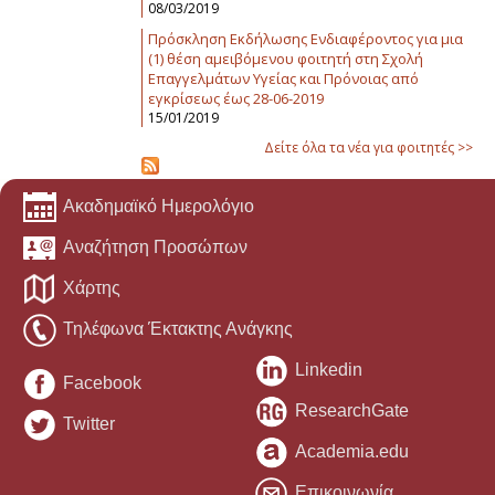
08/03/2019
Πρόσκληση Εκδήλωσης Ενδιαφέροντος για μια
(1) θέση αμειβόμενου φοιτητή στη Σχολή
Επαγγελμάτων Υγείας και Πρόνοιας από
εγκρίσεως έως 28-06-2019
15/01/2019
Δείτε όλα τα νέα για φοιτητές >>
Ακαδημαϊκό Ημερολόγιο
Αναζήτηση Προσώπων
Χάρτης
Τηλέφωνα Έκτακτης Ανάγκης
Linkedin
Facebook
ResearchGate
Twitter
Academia.edu
Επικοινωνία