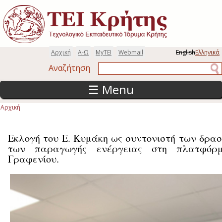
Παράκαμψη προς το κυρίως περιεχόμενο
Αρχική
Α-Ω
MyTEI
Webmail
English
Ελληνικά
Αναζήτηση
Αναζήτηση
☰ Menu
Αρχική
Είστε εδώ
Εκλογή του Ε. Κυμάκη ως συντονιστή των δρασ
των παραγωγής ενέργειας στη πλατφόρ
Γραφενίου.