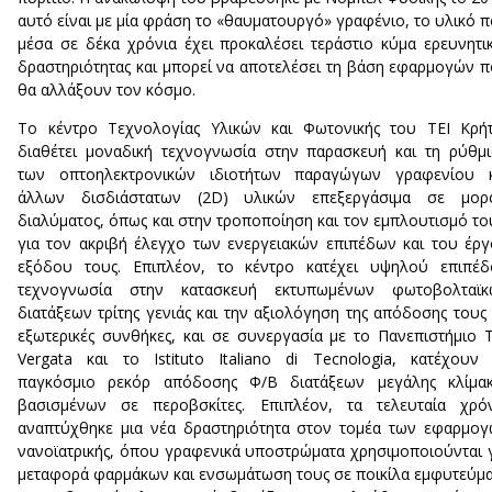
αυτό είναι με μία φράση το «θαυματουργό» γραφένιο, το υλικό 
μέσα σε δέκα χρόνια έχει προκαλέσει τεράστιο κύμα ερευνητι
δραστηριότητας και μπορεί να αποτελέσει τη βάση εφαρμογών 
θα αλλάξουν τον κόσμο.
Το κέντρο Τεχνολογίας Υλικών και Φωτονικής του ΤΕΙ Κρή
διαθέτει μοναδική τεχνογνωσία στην παρασκευή και τη ρύθμ
των οπτοηλεκτρονικών ιδιοτήτων παραγώγων γραφενίου κ
άλλων δισδιάστατων (2D) υλικών επεξεργάσιμα σε μορ
διαλύματος, όπως και στην τροποποίηση και τον εμπλουτισμό το
για τον ακριβή έλεγχο των ενεργειακών επιπέδων και του έρ
εξόδου τους. Επιπλέον, το κέντρο κατέχει υψηλού επιπέδ
τεχνογνωσία στην κατασκευή εκτυπωμένων φωτοβολταϊκ
διατάξεων τρίτης γενιάς και την αξιολόγηση της απόδοσης τους
εξωτερικές συνθήκες, και σε συνεργασία με το Πανεπιστήμιο 
Vergata και το Istituto Italiano di Tecnologia, κατέχουν
παγκόσμιο ρεκόρ απόδοσης Φ/Β διατάξεων μεγάλης κλίμακ
βασισμένων σε περοβσκίτες. Επιπλέον, τα τελευταία χρόν
αναπτύχθηκε μια νέα δραστηριότητα στον τομέα των εφαρμο
νανοϊατρικής, όπου γραφενικά υποστρώματα χρησιμοποιούνται 
μεταφορά φαρμάκων και ενσωμάτωση τους σε ποικίλα εμφυτεύμ