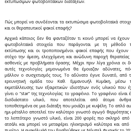
εκτυπώσιμων φωτοβολταϊκών διατάξεων.
Πώς μπορεί να συνδέονται τα εκτυπώσιμα φωτοβολταϊκά στοιχ
και οι θεραπευτικοί φακοί επαφής?
Αρχικά κάποιος δεν θα φανταζόταν τι κοινό μπορεί να έχουν
φωτοβολταϊκά στοιχεία που παράγονται με τη μέθοδο τ
εκτύπωσης και οι τροποποιημένοι φακοί επαφής που έχουν
στόχο την άμεση, ελεγχόμενη και ανώδυνη παροχή θεραπείας
ασθενείς με προβλήματα όρασης. Μέχρι πριν λίγα χρόνια οι 
αυτές τεχνολογίες μεμονωμένα θα έμοιαζαν αδύνατες, πό
μάλλον ο συσχετισμός τους. Το αδύνατο έγινε δυνατό, από 
ερευνητική ομάδα του Καθ. Εμμανουήλ Κυμάκη, μέσω τ
εκμετάλλευσης των εξαιρετικών ιδιοτήτων ενός υλικού που έ
γίνει ο “star” της τεχνολογίας: το γραφένιο. Το γραφένιο είναι 
δισδιάστατο υλικό, που αποτελείται από άτομα άνθρα
τοποθετημένα σε μια διάταξη που μοιάζει με κυψέλη. Το απλό α
ημι-μέταλλο αποτελεί τον καλύτερο γνωστό αγωγό θερμότητας 
το λεπτότερο γνωστό υλικό, είναι 200 φορές πιο σκληρό από
ατσάλι και μπορεί να μεταφέρει ηλεκτρισμό καλύτερα και από
πυρίτιο. Η ανακάλυψή του βραβεύθηκε με Νόμπελ Φυσικής το 20