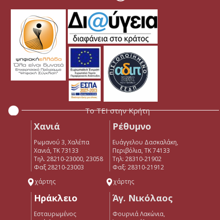
Το ΤΕΙ στην Κρήτη
Χανιά
Ρέθυμνο
Ρωμανού 3, Χαλέπα
Ευάγγελου Δασκαλάκη,
Χανιά, ΤΚ 73133
Περιβόλια, ΤΚ 74133
Τηλ. 28210-23000, 23058
Tηλ: 28310-21902
Φαξ 28210-23003
Φαξ: 28310-21912
χάρτης
χάρτης
Ηράκλειο
Άγ. Νικόλαος
Εσταυρωμένος
Φουρνιά Λακώνια,