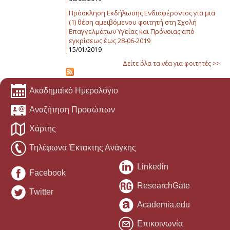
Πρόσκληση Εκδήλωσης Ενδιαφέροντος για μια
(1) θέση αμειβόμενου φοιτητή στη Σχολή
Επαγγελμάτων Υγείας και Πρόνοιας από
εγκρίσεως έως 28-06-2019
15/01/2019
Δείτε όλα τα νέα για φοιτητές >>
Ακαδημαϊκό Ημερολόγιο
Αναζήτηση Προσώπων
Χάρτης
Τηλέφωνα Έκτακτης Ανάγκης
Linkedin
Facebook
ResearchGate
Twitter
Academia.edu
Επικοινωνία