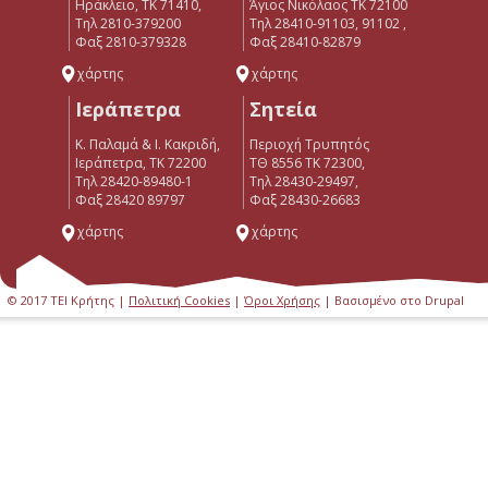
Ηράκλειο, ΤΚ 71410,
Άγιος Νικόλαος ΤΚ 72100
Τηλ 2810-379200
Τηλ 28410-91103, 91102 ,
Φαξ 2810-379328
Φαξ 28410-82879
χάρτης
χάρτης
Ιεράπετρα
Σητεία
Κ. Παλαμά & Ι. Κακριδή,
Περιοχή Τρυπητός
Ιεράπετρα, ΤΚ 72200
ΤΘ 8556 ΤΚ 72300,
Tηλ 28420-89480-1
Τηλ 28430-29497,
Φαξ 28420 89797
Φαξ 28430-26683
χάρτης
χάρτης
© 2017 ΤΕΙ Κρήτης |
Πολιτική Cookies
|
Όροι Χρήσης
| Βασισμένο στο Drupal