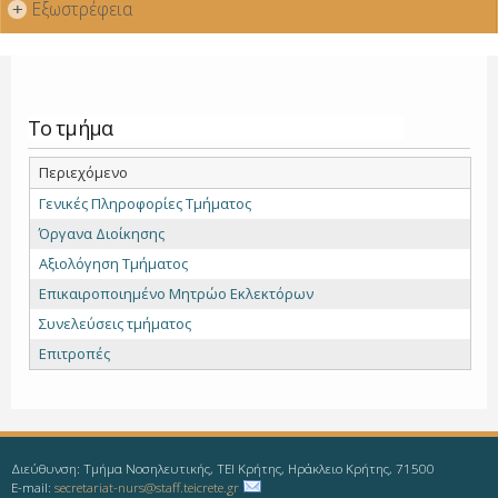
Εξωστρέφεια
+
Το τμήμα
Περιεχόμενο
Γενικές Πληροφορίες Τμήματος
Όργανα Διοίκησης
Αξιολόγηση Τμήματος
Επικαιροποιημένο Μητρώο Εκλεκτόρων
Συνελεύσεις τμήματος
Επιτροπές
Διεύθυνση: Τμήμα Νοσηλευτικής, ΤΕΙ Κρήτης, Ηράκλειο Κρήτης, 71500
E-mail:
secretariat-nurs@staff.teicrete.gr