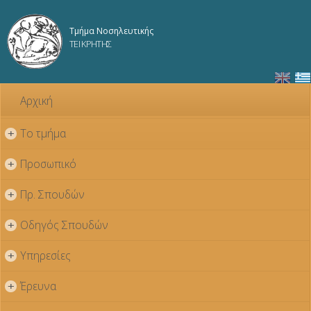
Παράκαμψη
προς το
Τμήμα Νοσηλευτικής
κυρίως
ΤΕΙ ΚΡΗΤΗΣ
περιεχόμενο
Αρχική
Το τμήμα
+
Προσωπικό
+
Πρ. Σπουδών
+
Οδηγός Σπουδών
+
Υπηρεσίες
+
Έρευνα
+