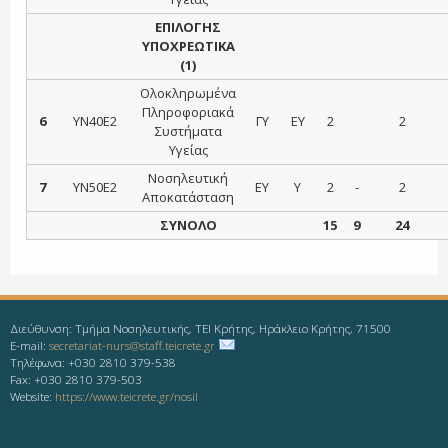
ΕΠΙΛΟΓΗΣ
ΥΠΟΧΡΕΩΤΙΚΑ
(1)
Ολοκληρωμένα
Πληροφοριακά
6
ΥΝ40Ε2
ΓΥ
ΕΥ
2
2
Συστήματα
Υγείας
Νοσηλευτική
7
ΥΝ50Ε2
ΕΥ
Υ
2
-
2
Αποκατάσταση
ΣΥΝΟΛΟ
15
9
24
Διεύθυνση: Τμήμα Νοσηλευτικής, ΤΕΙ Κρήτης, Ηράκλειο Κρήτης, 71500
E-mail:
secretariat-nurs@staff.teicrete.gr
Τηλέφωνα: +030 2810 379-538
Fax: +030 2810 379-503
Website:
https://www.teicrete.gr/nosil