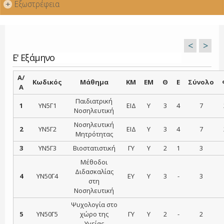
Εξωστρέφεια
+
<
>
Ε' Εξάμηνο
Α/
Κωδικός
Μάθημα
ΚΜ
ΕΜ
Θ
Ε
Σύνολο
Α
Παιδιατρική
1
ΥΝ5Γ1
ΕΙΔ
Υ
3
4
7
Νοσηλευτική
Νοσηλευτική
2
ΥΝ5Γ2
ΕΙΔ
Υ
3
4
7
Μητρότητας
3
ΥΝ5Γ3
Βιοστατιστική
ΓΥ
Υ
2
1
3
Μέθοδοι
Διδασκαλίας
4
ΥΝ50Γ4
ΕΥ
Υ
3
-
3
στη
Νοσηλευτική
Ψυχολογία στο
5
ΥΝ50Γ5
χώρο της
ΓΥ
Υ
2
-
2
Υγείας