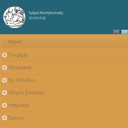
Παράκαμψη
προς το
Τμήμα Νοσηλευτικής
κυρίως
ΤΕΙ ΚΡΗΤΗΣ
περιεχόμενο
Αρχική
Το τμήμα
+
Προσωπικό
+
Πρ. Σπουδών
+
Οδηγός Σπουδών
+
Υπηρεσίες
+
Έρευνα
+