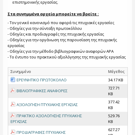
επιστημονικής εργασίας.
Στα συνημμένα αρχεία μπορείτε να βρείτε :
- Τον γενικό κανονισμό που αφορά τις πτυχιακές εργασίες
- Οδηγίες για την σύνταξη πρωτοκόλλου
- Οδηγίες και προδιαγραφές της πτυχιακής εργασίας
- Οδηγίες για την οργάνωση της παρουσίαση της πτυχιακής
εργασίας
- Οδηγίες για την μέθοδο βιβλιογραφικών αναφορών APA
- Το έντυπο του πρακτικού αξιολόγησης της πτυχιακής εργασίας
Συνημμένο
Μέγεθος
ΕΡΕΥΝΗΤΙΚΟ ΠΡΩΤΟΚΟΛΛΟ
34.17 KB
727.71
ΒΙΒΛΙΟΓΡΑΦΙΚΕΣ ΑΝΑΦΟΡΕΣ
KB
377.42
ΑΞΙΟΛΟΓΗΣΗ ΠΤΥΧΙΑΚΗΣ ΕΡΓΑΣΙΑΣ
KB
ΠΡΑΚΤΙΚΟ ΑΞΙΟΛΟΓΗΣΗΣ ΠΤΥΧΙΑΚΗΣ
529.76
ΕΡΓΑΣΙΑΣ
KB
627.27
ΠΡΟΔΙΑΓΡΑΦΕΣ ΠΤΥΧΙΑΚΗΣ