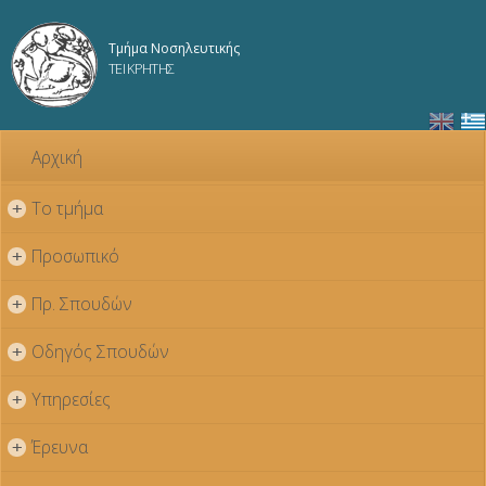
Παράκαμψη
προς το
Τμήμα Νοσηλευτικής
κυρίως
ΤΕΙ ΚΡΗΤΗΣ
περιεχόμενο
Αρχική
Το τμήμα
+
Προσωπικό
+
Πρ. Σπουδών
+
Οδηγός Σπουδών
+
Υπηρεσίες
+
Έρευνα
+