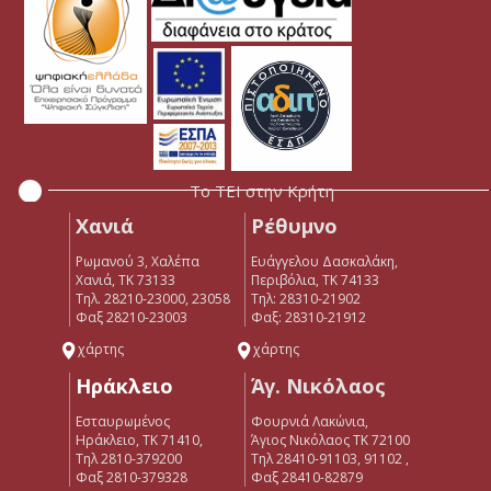
Το ΤΕΙ στην Κρήτη
Χανιά
Ρέθυμνο
Ρωμανού 3, Χαλέπα
Ευάγγελου Δασκαλάκη,
Χανιά, ΤΚ 73133
Περιβόλια, ΤΚ 74133
Τηλ. 28210-23000, 23058
Tηλ: 28310-21902
Φαξ 28210-23003
Φαξ: 28310-21912
χάρτης
χάρτης
Ηράκλειο
Άγ. Νικόλαος
Εσταυρωμένος
Φουρνιά Λακώνια,
Ηράκλειο, ΤΚ 71410,
Άγιος Νικόλαος ΤΚ 72100
Τηλ 2810-379200
Τηλ 28410-91103, 91102 ,
Φαξ 2810-379328
Φαξ 28410-82879