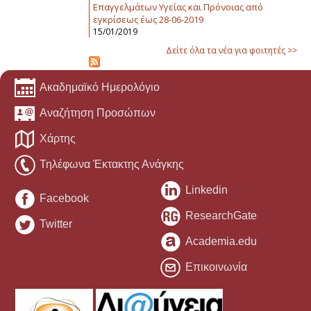
Επαγγελμάτων Υγείας και Πρόνοιας από
εγκρίσεως έως 28-06-2019
15/01/2019
Δείτε όλα τα νέα για φοιτητές >>
Ακαδημαϊκό Ημερολόγιο
Αναζήτηση Προσώπων
Χάρτης
Τηλέφωνα Έκτακτης Ανάγκης
Linkedin
Facebook
ResearchGate
Twitter
Academia.edu
Επικοινωνία