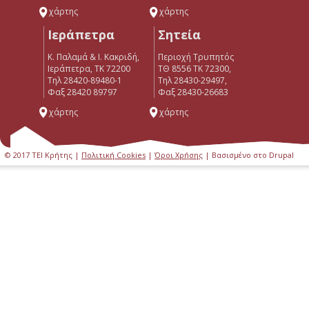
χάρτης
χάρτης
Ιεράπετρα
Σητεία
Κ. Παλαμά & Ι. Κακριδή,
Περιοχή Τρυπητός
Ιεράπετρα, ΤΚ 72200
ΤΘ 8556 ΤΚ 72300,
Tηλ 28420-89480-1
Τηλ 28430-29497,
Φαξ 28420 89797
Φαξ 28430-26683
χάρτης
χάρτης
© 2017 ΤΕΙ Κρήτης |
Πολιτική Cookies
|
Όροι Χρήσης
| Βασισμένο στο Drupal