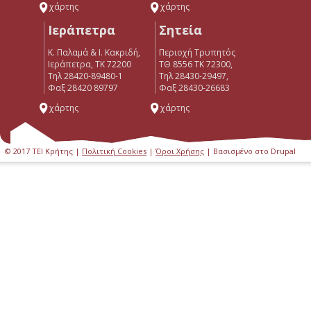
χάρτης
χάρτης
Ιεράπετρα
Σητεία
Κ. Παλαμά & Ι. Κακριδή,
Περιοχή Τρυπητός
Ιεράπετρα, ΤΚ 72200
ΤΘ 8556 ΤΚ 72300,
Tηλ 28420-89480-1
Τηλ 28430-29497,
Φαξ 28420 89797
Φαξ 28430-26683
χάρτης
χάρτης
© 2017 ΤΕΙ Κρήτης |
Πολιτική Cookies
|
Όροι Χρήσης
| Βασισμένο στο Drupal