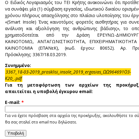
Ο Ειδικός Λογαριασμός του ΤΕΙ Κρήτης ανακοινώνει ότι προτίθε
να συνάψει μία (1) σύμβαση εργασίας, ιδιωτικού δικαίου ορισμέ
χρόνου πλήρους απασχόλησης στο πλαίσιο υλοποίησης του έρ
«(Smart Insole) Ένας καινοτόμος φορετός αισθητήρας για συν
ανάλυση και αξιολόγηση της ανθρώπινης βάδισης», το οπο
χρηματοδοτείται από την Δράση ΕΡΕΥΝΩ-ΔΗΜΙΟΥΡΓ
ΚΑΙΝΟΤΟΜΩ, ΑΝΤΑΓΩΝΙΣΤΙΚΟΤΗΤΑ, ΕΠΙΧΕΙΡΗΜΑΤΙΚΟΤΗΤΑ
ΚΑΙΝΟΤΟΜΙΑ (ΕΠΑΝεΚ), (κωδ. έργου: 80652). Αρ. Πρω
Πρόσκλησης: 3367/18.03.2019.
Συνημμένο:
3367_18-03-2019_prosklisi_insole_2019_ergasias_ΩΩ964691Ο3-
Κ20_.pdf
Για τη μεταφόρτωση των αρχείων της προκήρυξ
απαιτείται η υποβολή έγκυρου email:
E-mail:
*
Για να έχετε πρόσβαση στα αρχεία της προκήρυξης, ακολουθήστε το σ
θα σας σταλεί στο email που δηλώσατε.