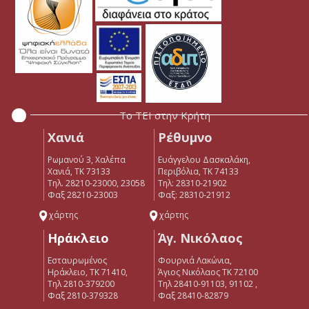
Το ΤΕΙ στην Κρήτη
Χανιά
Ρέθυμνο
Ρωμανού 3, Χαλέπα
Ευάγγελου Δασκαλάκη,
Χανιά, ΤΚ 73133
Περιβόλια, ΤΚ 74133
Τηλ. 28210-23000, 23058
Tηλ: 28310-21902
Φαξ 28210-23003
Φαξ: 28310-21912
χάρτης
χάρτης
Ηράκλειο
Άγ. Νικόλαος
Εσταυρωμένος
Φουρνιά Λακώνια,
Ηράκλειο, ΤΚ 71410,
Άγιος Νικόλαος ΤΚ 72100
Τηλ 2810-379200
Τηλ 28410-91103, 91102 ,
Φαξ 2810-379328
Φαξ 28410-82879