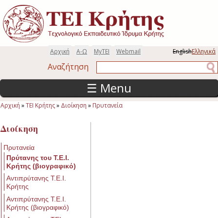
Παράκαμψη προς το κυρίως περιεχόμενο
Αρχική
Α-Ω
MyTEI
Webmail
English
Ελληνικά
Αναζήτηση
Αναζήτηση
☰ Menu
Αρχική
»
ΤΕΙ Κρήτης
»
Διοίκηση
»
Πρυτανεία
Είστε εδώ
Διοίκηση
Πρυτανεία
Πρύτανης του Τ.Ε.Ι.
Κρήτης (βιογραφικό)
Αντιπρύτανης Τ.Ε.Ι.
Κρήτης
Αντιπρύτανης Τ.Ε.Ι.
Κρήτης (βιογραφικό)