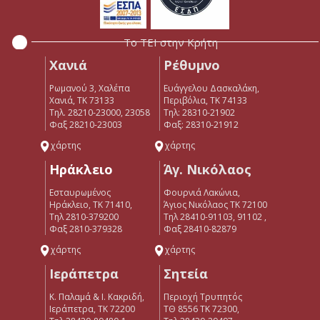
Το ΤΕΙ στην Κρήτη
Χανιά
Ρέθυμνο
Ρωμανού 3, Χαλέπα
Ευάγγελου Δασκαλάκη,
Χανιά, ΤΚ 73133
Περιβόλια, ΤΚ 74133
Τηλ. 28210-23000, 23058
Tηλ: 28310-21902
Φαξ 28210-23003
Φαξ: 28310-21912
χάρτης
χάρτης
Ηράκλειο
Άγ. Νικόλαος
Εσταυρωμένος
Φουρνιά Λακώνια,
Ηράκλειο, ΤΚ 71410,
Άγιος Νικόλαος ΤΚ 72100
Τηλ 2810-379200
Τηλ 28410-91103, 91102 ,
Φαξ 2810-379328
Φαξ 28410-82879
χάρτης
χάρτης
Ιεράπετρα
Σητεία
Κ. Παλαμά & Ι. Κακριδή,
Περιοχή Τρυπητός
Ιεράπετρα, ΤΚ 72200
ΤΘ 8556 ΤΚ 72300,