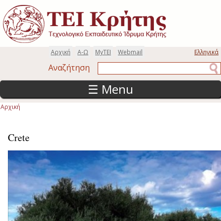
Παράκαμψη προς το κυρίως περιεχόμενο
Αρχική
Α-Ω
MyTEI
Webmail
Ελληνικά
Αναζήτηση
Αναζήτηση
☰ Menu
Αρχική
Είστε εδώ
Crete