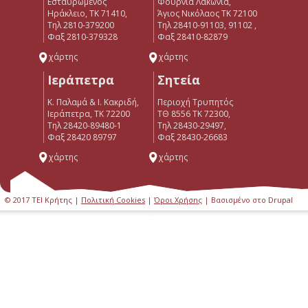
Εσταυρωμένος
Φουρνιά Λακώνια,
Ηράκλειο, ΤΚ 71410,
Άγιος Νικόλαος ΤΚ 72100
Τηλ 2810-379200
Τηλ 28410-91103, 91102 ,
Φαξ 2810-379328
Φαξ 28410-82879
χάρτης
χάρτης
Ιεράπετρα
Σητεία
Κ. Παλαμά & Ι. Κακριδή,
Περιοχή Τρυπητός
Ιεράπετρα, ΤΚ 72200
ΤΘ 8556 ΤΚ 72300,
Tηλ 28420-89480-1
Τηλ 28430-29497,
Φαξ 28420 89797
Φαξ 28430-26683
χάρτης
χάρτης
© 2017 ΤΕΙ Κρήτης |
Πολιτική Cookies
|
Όροι Χρήσης
| Βασισμένο στο Drupal