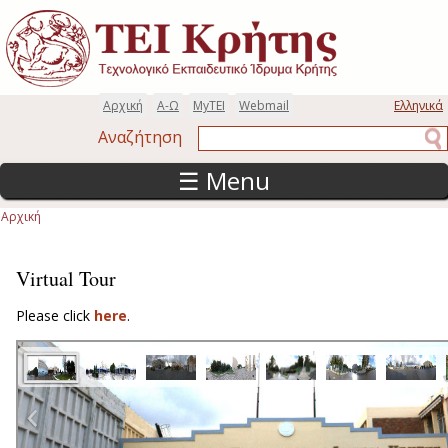
Παράκαμψη προς το κυρίως περιεχόμενο
Αρχική
Α-Ω
MyTEI
Webmail
Ελληνικά
Αναζήτηση
Αναζήτηση
☰ Menu
Αρχική
Είστε εδώ
Virtual Tour
Please click
here
.