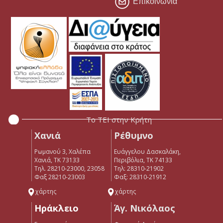
Επικοινωνία
Το ΤΕΙ στην Κρήτη
Χανιά
Ρέθυμνο
Ρωμανού 3, Χαλέπα
Ευάγγελου Δασκαλάκη,
Χανιά, ΤΚ 73133
Περιβόλια, ΤΚ 74133
Τηλ. 28210-23000, 23058
Tηλ: 28310-21902
Φαξ 28210-23003
Φαξ: 28310-21912
χάρτης
χάρτης
Ηράκλειο
Άγ. Νικόλαος