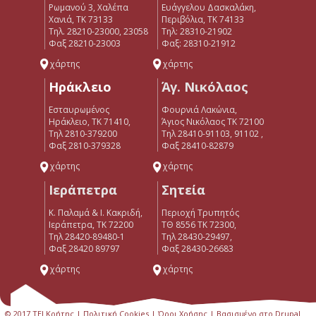
Ρωμανού 3, Χαλέπα
Ευάγγελου Δασκαλάκη,
Χανιά, ΤΚ 73133
Περιβόλια, ΤΚ 74133
Τηλ. 28210-23000, 23058
Tηλ: 28310-21902
Φαξ 28210-23003
Φαξ: 28310-21912
χάρτης
χάρτης
Ηράκλειο
Άγ. Νικόλαος
Εσταυρωμένος
Φουρνιά Λακώνια,
Ηράκλειο, ΤΚ 71410,
Άγιος Νικόλαος ΤΚ 72100
Τηλ 2810-379200
Τηλ 28410-91103, 91102 ,
Φαξ 2810-379328
Φαξ 28410-82879
χάρτης
χάρτης
Ιεράπετρα
Σητεία
Κ. Παλαμά & Ι. Κακριδή,
Περιοχή Τρυπητός
Ιεράπετρα, ΤΚ 72200
ΤΘ 8556 ΤΚ 72300,
Tηλ 28420-89480-1
Τηλ 28430-29497,
Φαξ 28420 89797
Φαξ 28430-26683
χάρτης
χάρτης
© 2017 ΤΕΙ Κρήτης |
Πολιτική Cookies
|
Όροι Χρήσης
| Βασισμένο στο Drupal