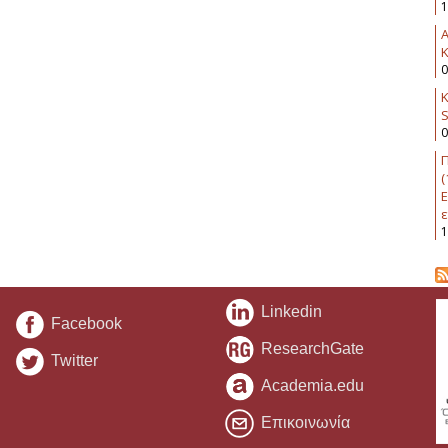
1
K
0
Κ
0
Π
(
Ε
ε
1
Linkedin
Facebook
ResearchGate
Twitter
Academia.edu
Επικοινωνία