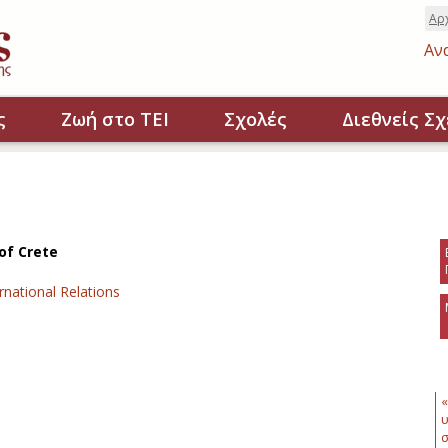
Αρ
Αν
ς
Ζωή στο ΤΕΙ
Σχολές
Διεθνείς Σχ
 of Crete
ernational Relations
«
υ
σ