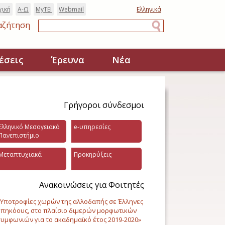
χική
Α-Ω
MyTEI
Webmail
Ελληνικά
αζήτηση
Αναζήτηση
έσεις
Έρευνα
Νέα
Γρήγοροι σύνδεσμοι
Ελληνικό Μεσογειακό
e-υπηρεσίες
Πανεπιστήμιο
Μεταπτυχιακά
Προκηρύξεις
Ανακοινώσεις για Φοιτητές
Υποτροφίες χωρών της αλλοδαπής σε Έλληνες
πηκόους, στο πλαίσιο διμερών μορφωτικών
υμφωνιών για το ακαδημαϊκό έτος 2019-2020»