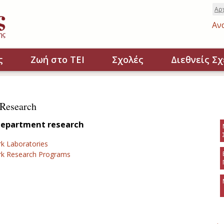
Αρ
Αν
ς
Ζωή στο ΤΕΙ
Σχολές
Διεθνείς Σχ
 Research
department research
rk Laboratories
rk Research Programs