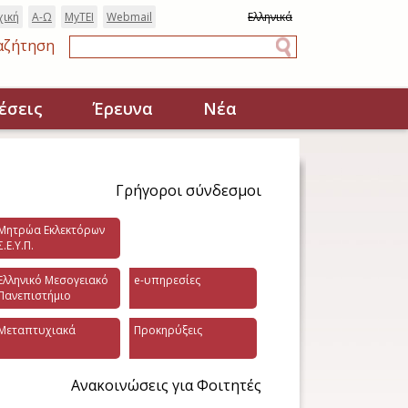
χική
Α-Ω
MyTEI
Webmail
Ελληνικά
αζήτηση
Αναζήτηση
έσεις
Έρευνα
Νέα
Γρήγοροι σύνδεσμοι
Μητρώα Εκλεκτόρων
Σ.Ε.Υ.Π.
Ελληνικό Μεσογειακό
e-υπηρεσίες
Πανεπιστήμιο
Μεταπτυχιακά
Προκηρύξεις
Ανακοινώσεις για Φοιτητές