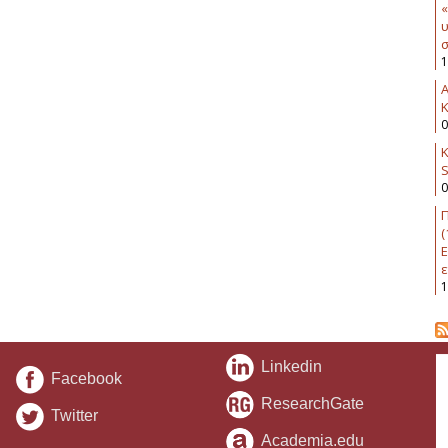
«
υ
σ
1
K
0
Κ
0
Π
(
Ε
ε
1
Linkedin
Facebook
ResearchGate
Twitter
Academia.edu