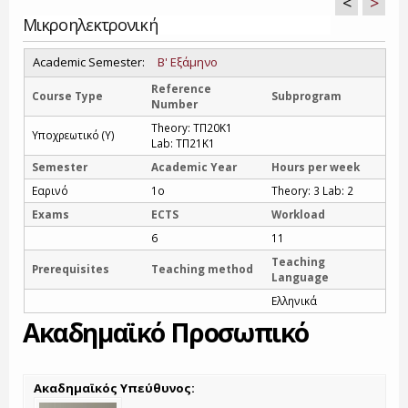
<
>
Μικροηλεκτρονική
Academic Semester:
Β' Εξάμηνο
Reference
Course Type
Subprogram
Number
Theory: ΤΠ20Κ1
Υποχρεωτικό (Υ)
Lab: ΤΠ21Κ1
Semester
Academic Year
Hours per week
Εαρινό
1o
Theory: 3 Lab: 2
Exams
ECTS
Workload
6
11
Teaching
Prerequisites
Teaching method
Language
Ελληνικά
Ακαδημαϊκό Προσωπικό
Ακαδημαϊκός Υπεύθυνος: