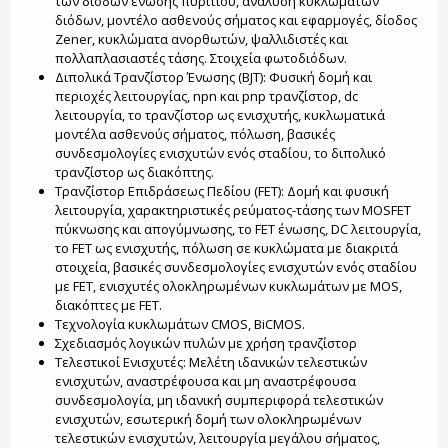
των διόδων ένωσης πυριτίου, ανάλυση κυκλωμάτων
διόδων, μοντέλο ασθενούς σήματος και εφαρμογές, δίοδος
Zener, κυκλώματα ανορθωτών, ψαλλιδιστές και
πολλαπλασιαστές τάσης. Στοιχεία φωτοδιόδων.
Διπολικά Τρανζίστορ Ένωσης (BJT): Φυσική δομή και
περιοχές λειτουργίας, npn και pnp τρανζίστορ, dc
λειτουργία, το τρανζίστορ ως ενισχυτής, κυκλωματικά
μοντέλα ασθενούς σήματος, πόλωση, βασικές
συνδεσμολογίες ενισχυτών ενός σταδίου, το διπολικό
τρανζίστορ ως διακόπτης.
Τρανζίστορ Επιδράσεως Πεδίου (FET): Δομή και φυσική
λειτουργία, χαρακτηριστικές ρεύματος-τάσης των MOSFET
πύκνωσης και απογύμνωσης, το FΕΤ ένωσης, DC λειτουργία,
το FET ως ενισχυτής, πόλωση σε κυκλώματα με διακριτά
στοιχεία, βασικές συνδεσμολογίες ενισχυτών ενός σταδίου
με FET, ενισχυτές ολοκληρωμένων κυκλωμάτων με MOS,
διακόπτες με FΕΤ.
Τεχνολογία κυκλωμάτων CMOS, BiCMOS.
Σχεδιασμός λογικών πυλών με χρήση τρανζίστορ
Τελεστικοί Ενισχυτές: Μελέτη ιδανικών τελεστικών
ενισχυτών, αναστρέφουσα και μη αναστρέφουσα
συνδεσμολογία, μη ιδανική συμπεριφορά τελεστικών
ενισχυτών, εσωτερική δομή των ολοκληρωμένων
τελεστικών ενισχυτών, λειτουργία μεγάλου σήματος,