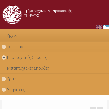
Skip to
main
Τμήμα Μηχανικών Πληροφορικής
content
ΤΕΙ ΚΡΗΤΗΣ
Αρχική
Το τμήμα
+
Προπτυχιακές Σπουδές
+
Μεταπτυχιακές Σπουδές
Έρευνα
+
Υπηρεσίες
+