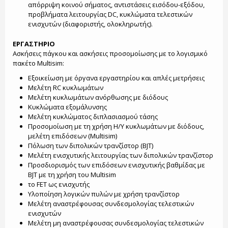
απόρριψη κοινού σήματος, αντιστάσεις εισόδου-εξόδου,
προβλήματα λειτουργίας DC, κυκλώματα τελεστικών
ενισχυτών (διαφοριστής, ολοκληρωτής).
ΕΡΓΑΣΤΗΡΙΟ
Ασκήσεις πάγκου και ασκήσεις προσομοίωσης με το λογισμικό
πακέτο Multisim:
Εξοικείωση με όργανα εργαστηρίου και απλές μετρήσεις
Μελέτη RC κυκλωμάτων
Μελέτη κυκλωμάτων ανόρθωσης με διόδους
Κυκλώματα εξομάλυνσης
Μελέτη κυκλώματος διπλασιασμού τάσης
Προσομοίωση με τη χρήση Η/Υ κυκλωμάτων με διόδους,
μελέτη επιδόσεων (Multisim)
Πόλωση των διπολικών τρανζίστορ (BJT)
Μελέτη ενισχυτικής λειτουργίας των διπολικών τρανζίστορ
Προσδιορισμός των επιδόσεων ενισχυτικής βαθμίδας με
BJT με τη χρήση του Multisim
το FET ως ενισχυτής
Υλοποίηση λογικών πυλών με χρήση τρανζίστορ
Μελέτη αναστρέφουσας συνδεσμολογίας τελεστικών
ενισχυτών
Μελέτη μη αναστρέφουσας συνδεσμολογίας τελεστικών