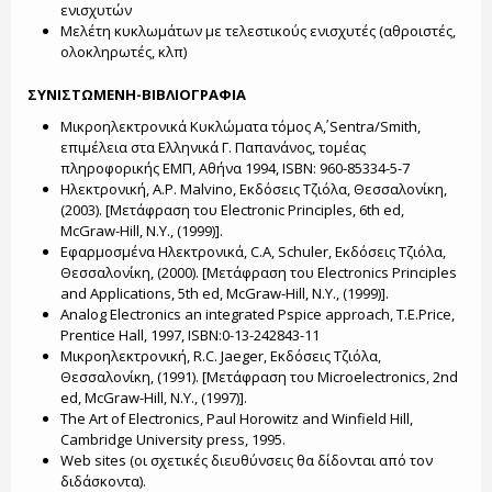
ενισχυτών
Μελέτη κυκλωμάτων με τελεστικούς ενισχυτές (αθροιστές,
ολοκληρωτές, κλπ)
ΣΥΝΙΣΤΩΜΕΝΗ-ΒΙΒΛΙΟΓΡΑΦΙΑ
Μικροηλεκτρονικά Κυκλώματα τόμος Α΄, Sentra/Smith,
επιμέλεια στα Ελληνικά Γ. Παπανάνος, τομέας
πληροφορικής ΕΜΠ, Αθήνα 1994, ISBN: 960-85334-5-7
Ηλεκτρονική, A.P. Malvino, Εκδόσεις Τζιόλα, Θεσσαλονίκη,
(2003). [Μετάφραση του Electronic Principles, 6th ed,
McGraw-Hill, N.Y., (1999)].
Εφαρμοσμένα Ηλεκτρονικά, C.A, Schuler, Εκδόσεις Τζιόλα,
Θεσσαλονίκη, (2000). [Μετάφραση του Electronics Principles
and Applications, 5th ed, McGraw-Hill, N.Y., (1999)].
Analog Electronics an integrated Pspice approach, T.E.Price,
Prentice Hall, 1997, ISBN:0-13-242843-11
Μικροηλεκτρονική, R.C. Jaeger, Εκδόσεις Τζιόλα,
Θεσσαλονίκη, (1991). [Μετάφραση του Microelectronics, 2nd
ed, McGraw-Hill, N.Y., (1997)].
The Art of Electronics, Paul Horowitz and Winfield Hill,
Cambridge University press, 1995.
Web sites (οι σχετικές διευθύνσεις θα δίδονται από τον
διδάσκοντα).