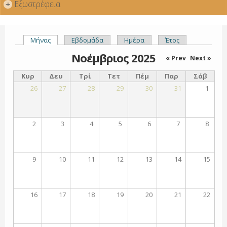
Εξωστρέφεια
+
Μήνας
(ενεργή καρτέλα)
Εβδομάδα
Ημέρα
Έτος
Πρωτεύουσες καρτέλες
Νοέμβριος 2025
« Prev
Next »
Κυρ
Δευ
Τρί
Τετ
Πέμ
Παρ
Σάβ
26
27
28
29
30
31
1
2
3
4
5
6
7
8
9
10
11
12
13
14
15
16
17
18
19
20
21
22