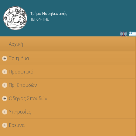
Παράκαμψη
προς το
Τμήμα Νοσηλευτικής
κυρίως
ΤΕΙ ΚΡΗΤΗΣ
περιεχόμενο
Αρχική
Το τμήμα
+
Προσωπικό
+
Πρ. Σπουδών
+
Οδηγός Σπουδών
+
Υπηρεσίες
+
Έρευνα
+