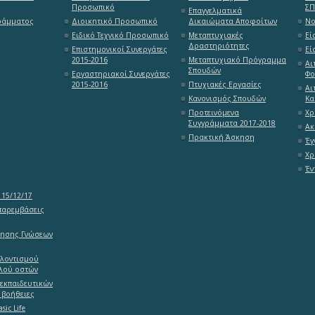
Προσωπικό
Σ
Επαγγελματικά
ράμματος
Διοικητικό Προσωπικό
Δικαιώματα Αποφοίτων
Νο
Ειδικό Τεχνικό Προσωπικό
Μεταπτυχιακές
Εί
Δραστηριότητες
Επιστημονικοί Συνεργάτες
Εί
2015-2016
Μεταπτυχιακό Πρόγραμμα
Αι
Σπουδών
Εργαστηριακοί Συνεργάτες
Φο
2015-2016
Πτυχιακές Εργασίες
Αι
Κανονισμός Σπουδών
Κα
Προτεινόμενα
Χρ
Συγγράμματα 2017-2018
Ακ
Πρακτική Άσκηση
Έγ
Χρ
Έν
15/12/17
παρεμβάσεις
ίησης Γνώσεων
ελοντισμού
λού οστών
εκπαιδευτικών
 βοήθειες
sic Life