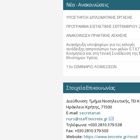
Νέα - Ανακοινώσεις
ΥΠΟΣΤΗΡΙΞΗ ΔΙΠΛΩΜΑΤΙΚΗΣ ΕΡΓΑΣΙΑΣ
ΠΡΟΓΡΑΜΜΑ ΕΞΕΤΑΣΤΙΚΗΣ ΣΕΠΤΕΜΒΡΙΟΥ 
ΑΝΑΚΟΙΝΩΣΗ ΠΡΑΚΤΙΚΗΣ ΑΣΚΗΣΗΣ
Ανακήρυξη υποψηφίων για τις εκλογές
ανάδειξης εκπροσώπων των μελών Ε.Τ.Ε.Π
Κοσμητεία και στη Γενική Συνέλευση της 
Επιστημών Υγείας
13ο ΣΕΜΙΝΑΡΙΟ ΛΟΙΜΩΞΕΩΝ
Στοιχεία Επικοινωνίας
Διεύθυνση: Τμήμα Νοσηλευτικής, ΤΕΙ Κ
Ηράκλειο Κρήτης, 71500
E-mail:
secretariat-
nurs@staff.teicrete.gr
Τηλέφωνα: +030 2810 379-538
Fax: +030 2810 379-503
Website:
https://www.teicrete.gr/nosil