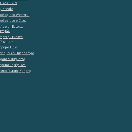
ΠΟΥΔΑΣΤΩΝ
μοθεσία
σοδος στο Webmail
σοδος στο e-Class
τήσεις - Έντυπα
ιτητών
τήσεις - Έντυπα
θηγητών
ήσιμα Links
αδημαϊκό Ημερολόγιο
γραφα Τμήματος
ήσιμα Τηλέφωνα
τυπα Γενικής Χρήσης