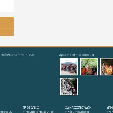
, Ηράκλειο Κρήτης, 71500
Δραστηριότητες εκτός ΤΕΙ
f1_1.jpg
f1_2.jpg
f1_3
f1_6.jpg
ΠΡΟΣΩΠΙΚΌ
ΟΔΗΓΌΣ ΣΠΟΥΔΏΝ
ΥΠΗΡ
 σπουδών
Μόνιμο Εκπαιδευτικό
Νέοι Υποψήφιοι
ΨΥ