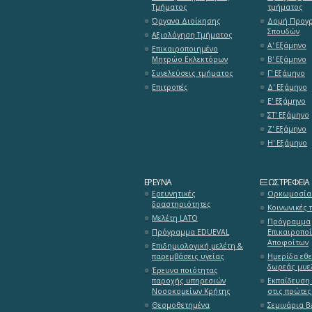
Τμήματος
τμήματος
Όργανα Διοίκησης
Δομή Προγ
Σπουδών
Αξιολόγηση Τμήματος
Α' Εξάμηνο
Επικαιροποιημένο
Μητρώο Εκλεκτόρων
Β' Εξάμηνο
Συνελεύσεις τμήματος
Γ' Εξάμηνο
Επιτροπές
Δ' Εξάμηνο
Ε' Εξάμηνο
ΣΤ' Εξάμηνο
Ζ' Εξάμηνο
Η' Εξάμηνο
ΈΡΕΥΝΑ
ΕΞΩΣΤΡΈΦΕΙΑ
Ερευνητικές
Ορκωμοσία 
δραστηριότητες
Κοινωνικές 
Μελέτη LATO
Πρόγραμμα
Πρόγραμμα EDUEVAL
Επικαιροπο
Αποφοίτων
Επιδημιολογική μελέτη &
παρεμβάσεις υγείας
Ημερίδα εθ
δωρεάς μυε
Έρευνα ποιότητας
παροχής υπηρεσιών
Εκπαίδευση 
Νοσοκομείων Κρήτης
στις πρώτες
Θεσμοθετημένα
Σεμινάρια Ba