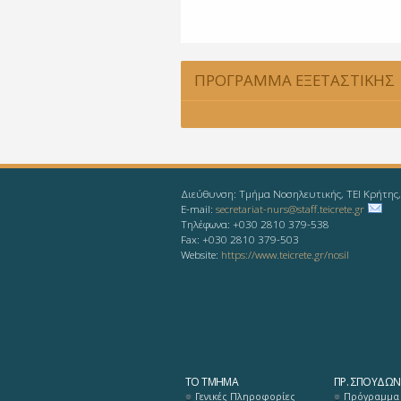
ΠΡΟΓΡΑΜΜΑ ΕΞΕΤΑΣΤΙΚΗΣ
ΣΕΠΤΕΜΒΡΙΟΥ 2019
Διεύθυνση: Τμήμα Νοσηλευτικής, ΤΕΙ Κρήτης
E-mail:
secretariat-nurs@staff.teicrete.gr
Τηλέφωνα: +030 2810 379-538
Fax: +030 2810 379-503
Website:
https://www.teicrete.gr/nosil
ΤΟ ΤΜΉΜΑ
ΠΡ. ΣΠΟΥΔΏΝ
Γενικές Πληροφορίες
Πρόγραμμα