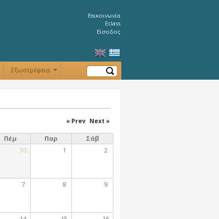
Επικοινωνία
Eclass
Είσοδος
Αναζήτηση
Εξωστρέφεια
+
+
« Prev
Next »
Πέμ
Παρ
Σάβ
30
1
2
7
8
9
14
15
16