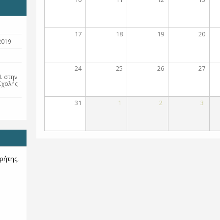
17
18
19
20
2019
24
25
26
27
. στην
Σχολής
31
1
2
3
ρήτης,