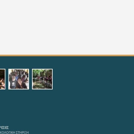
.jpg
f1_4.jpg
f1_5.jpg
ΕΣΊΕΣ
ΧΟΛΟΓΙΚΗ ΣΤΗΡΙΞΗ