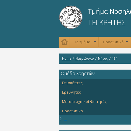
Τμήμα Νοσηλ
ΤΕΙ ΚΡΗΤΗΣ
Το τμήμα
Προσωπικό
+
+
Home
/
Ημερολόγιο
/
Μήνας
/
184
Oμάδα Χρηστών
Επισκέπτες
Ερευνητές
Μεταπτυχιακοί Φοιτητές
Προσωπικό
?
+
-