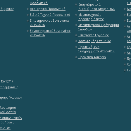
Προσωπικό
Σ
Επαγγελματικά
ράμματος
Διοικητικό Προσωπικό
Δικαιώματα Αποφοίτων
Νο
Ειδικό Τεχνικό Προσωπικό
Μεταπτυχιακές
Εί
Δραστηριότητες
Επιστημονικοί Συνεργάτες
Εί
2015-2016
Μεταπτυχιακό Πρόγραμμα
Αι
Σπουδών
Εργαστηριακοί Συνεργάτες
Φο
2015-2016
Πτυχιακές Εργασίες
Αι
Κανονισμός Σπουδών
Κα
Προτεινόμενα
Χρ
Συγγράμματα 2017-2018
Ακ
Πρακτική Άσκηση
Έγ
Χρ
Έν
15/12/17
παρεμβάσεις
ίησης Γνώσεων
ελοντισμού
λού οστών
εκπαιδευτικών
 βοήθειες
sic Life