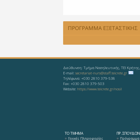
ΠΡΟΓΡΑΜΜΑ ΕΞΕΤΑΣΤΙΚΗΣ
ΣΕΠΤΕΜΒΡΙΟΥ 2019
Διεύθυνση: Τμήμα Νοσηλευτικής, ΤΕΙ Κρήτης
E-mail:
secretariat-nurs@staff.teicrete.gr
Τηλέφωνα: +030 2810 379-538
Fax: +030 2810 379-503
Website:
https://www.teicrete.gr/nosil
ΤΟ ΤΜΉΜΑ
ΠΡ. ΣΠΟΥΔΏΝ
Γενικές Πληροφορίες
Πρόγραμμα