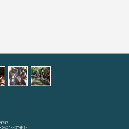
.jpg
f1_4.jpg
f1_5.jpg
ΕΣΊΕΣ
ΧΟΛΟΓΙΚΗ ΣΤΗΡΙΞΗ