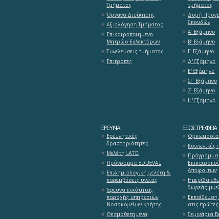
Τμήματος
τμήματος
Όργανα Διοίκησης
Δομή Προγ
Σπουδών
Αξιολόγηση Τμήματος
Α' Εξάμηνο
Επικαιροποιημένο
Μητρώο Εκλεκτόρων
Β' Εξάμηνο
Συνελεύσεις τμήματος
Γ' Εξάμηνο
Επιτροπές
Δ' Εξάμηνο
Ε' Εξάμηνο
ΣΤ' Εξάμηνο
Ζ' Εξάμηνο
Η' Εξάμηνο
ΈΡΕΥΝΑ
ΕΞΩΣΤΡΈΦΕΙΑ
Ερευνητικές
Ορκωμοσία 
δραστηριότητες
Κοινωνικές 
Μελέτη LATO
Πρόγραμμα
Πρόγραμμα EDUEVAL
Επικαιροπο
Αποφοίτων
Επιδημιολογική μελέτη &
παρεμβάσεις υγείας
Ημερίδα εθ
δωρεάς μυε
Έρευνα ποιότητας
παροχής υπηρεσιών
Εκπαίδευση 
Νοσοκομείων Κρήτης
στις πρώτες
Θεσμοθετημένα
Σεμινάρια Ba