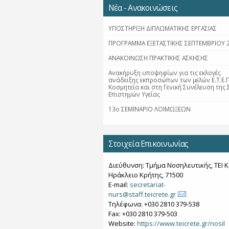
Νέα - Ανακοινώσεις
ΥΠΟΣΤΗΡΙΞΗ ΔΙΠΛΩΜΑΤΙΚΗΣ ΕΡΓΑΣΙΑΣ
ΠΡΟΓΡΑΜΜΑ ΕΞΕΤΑΣΤΙΚΗΣ ΣΕΠΤΕΜΒΡΙΟΥ 
ΑΝΑΚΟΙΝΩΣΗ ΠΡΑΚΤΙΚΗΣ ΑΣΚΗΣΗΣ
Ανακήρυξη υποψηφίων για τις εκλογές
ανάδειξης εκπροσώπων των μελών Ε.Τ.Ε.Π
Κοσμητεία και στη Γενική Συνέλευση της 
Επιστημών Υγείας
13ο ΣΕΜΙΝΑΡΙΟ ΛΟΙΜΩΞΕΩΝ
Στοιχεία Επικοινωνίας
Διεύθυνση: Τμήμα Νοσηλευτικής, ΤΕΙ Κ
Ηράκλειο Κρήτης, 71500
E-mail:
secretariat-
nurs@staff.teicrete.gr
Τηλέφωνα: +030 2810 379-538
Fax: +030 2810 379-503
Website:
https://www.teicrete.gr/nosil