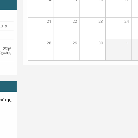
21
22
23
24
2019
28
29
30
1
. στην
Σχολής
ρήτης,