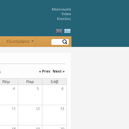
Επικοινωνία
Eclass
Είσοδος
Αναζήτηση
Εξωστρέφεια
+
+
6
« Prev
Next »
Πέμ
Παρ
Σάβ
4
5
6
11
12
13
18
19
20