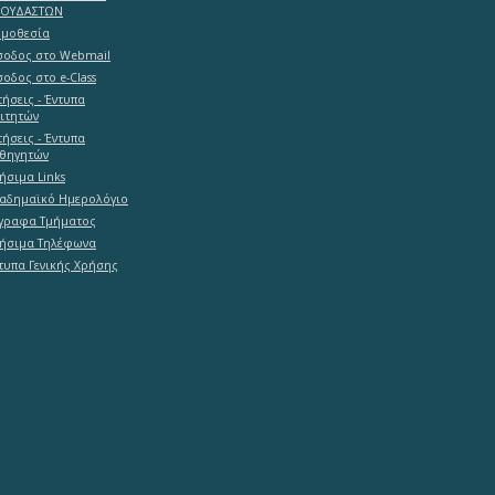
ΠΟΥΔΑΣΤΩΝ
μοθεσία
σοδος στο Webmail
σοδος στο e-Class
τήσεις - Έντυπα
ιτητών
τήσεις - Έντυπα
θηγητών
ήσιμα Links
αδημαϊκό Ημερολόγιο
γραφα Τμήματος
ήσιμα Τηλέφωνα
τυπα Γενικής Χρήσης