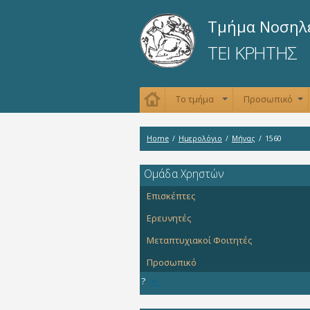
Τμήμα Νοσηλ
ΤΕΙ ΚΡΗΤΗΣ
Το τμήμα
Προσωπικό
+
+
Home
/
Ημερολόγιο
/
Μήνας
/
1560
Oμάδα Χρηστών
Επισκέπτες
Ερευνητές
Μεταπτυχιακοί Φοιτητές
Προσωπικό
?
+
-