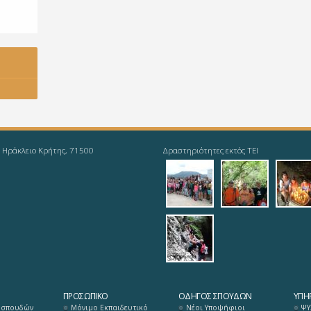
, Ηράκλειο Κρήτης, 71500
Δραστηριότητες εκτός ΤΕΙ
f1_1.jpg
f1_2.jpg
f1_3
f1_6.jpg
ΠΡΟΣΩΠΙΚΌ
ΟΔΗΓΌΣ ΣΠΟΥΔΏΝ
ΥΠΗΡ
 σπουδών
Μόνιμο Εκπαιδευτικό
Νέοι Υποψήφιοι
ΨΥ