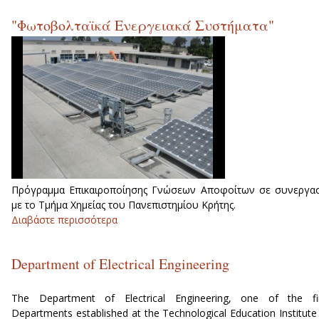
αναπληρωματικών μελών της Εφορευτική
"Φωτοβολταϊκά Ενεργειακά Συστήματα"
Επιτροπής εκλογών για την ανάδειξ
Αναπληρωτή Προέδρου του Τμήματο
Ηλεκτρολόγων Μηχανικών Τ.Ε.
Πρόγραμμα Επικαιροποίησης Γνώσεων Αποφοίτων σε συνεργα
με το Τμήμα Χημείας του Πανεπιστημίου Κρήτης.
Διαβάστε περισσότερα
για "Φωτοβολταϊκά Ενεργειακά Συστήματα
Department of Electrical Engineering
The Department of Electrical Engineering, one of the fi
Departments established at the Technological Education Institute