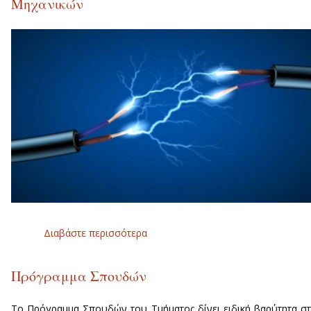
Μηχανικών
Διαβάστε περισσότερα
για Προπτυχιακές Σπουδέ
Ηλεκτρολόγων Μηχανικών
Πρόγραμμα Σπουδών
Το Πρόγραμμα Σπουδών του Τμήματος δίνει ειδική βαρύτητα σ