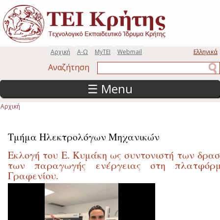
Παράκαμψη προς το κυρίως περιεχόμενο
Αρχική
Α-Ω
MyTEI
Webmail
Ελληνικά
Αναζήτηση
Αναζήτηση
☰ Menu
Αρχική
Είστε εδώ
Τμήμα Ηλεκτρολόγων Μηχανικών
Εκλογή του Ε. Κυμάκη ως συντονιστή των δρασ
των παραγωγής ενέργειας στη πλατφόρ
Γραφενίου.