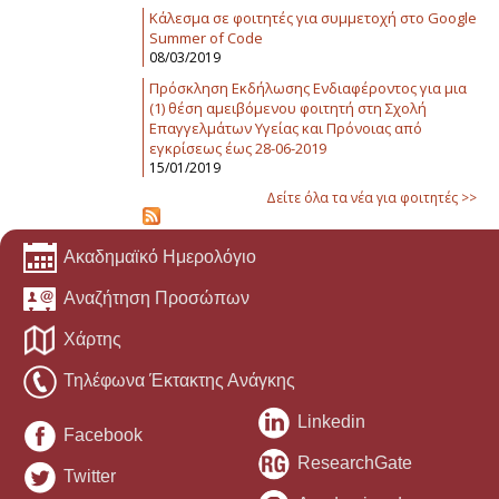
Κάλεσμα σε φοιτητές για συμμετοχή στο Google
Summer of Code
08/03/2019
Πρόσκληση Εκδήλωσης Ενδιαφέροντος για μια
(1) θέση αμειβόμενου φοιτητή στη Σχολή
Επαγγελμάτων Υγείας και Πρόνοιας από
εγκρίσεως έως 28-06-2019
15/01/2019
Δείτε όλα τα νέα για φοιτητές >>
Ακαδημαϊκό Ημερολόγιο
Αναζήτηση Προσώπων
Χάρτης
Τηλέφωνα Έκτακτης Ανάγκης
Linkedin
Facebook
ResearchGate
Twitter