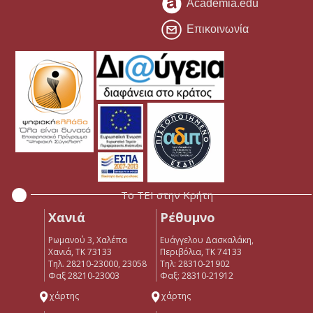
Academia.edu
Επικοινωνία
Το ΤΕΙ στην Κρήτη
Χανιά
Ρέθυμνο
Ρωμανού 3, Χαλέπα
Ευάγγελου Δασκαλάκη,
Χανιά, ΤΚ 73133
Περιβόλια, ΤΚ 74133
Τηλ. 28210-23000, 23058
Tηλ: 28310-21902
Φαξ 28210-23003
Φαξ: 28310-21912
χάρτης
χάρτης