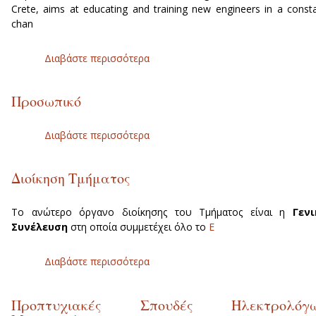
Crete, aims at educating and training new engineers in a const
chan
Διαβάστε περισσότερα
για Department of Electrica
Engineering
Προσωπικό
Διαβάστε περισσότερα
για Προσωπικό
Διοίκηση Τμήματος
Το ανώτερο όργανο διοίκησης του Τμήματος είναι η
Γενι
Συνέλευση
στη οποία συμμετέχει όλο το
Ε
Διαβάστε περισσότερα
για Διοίκηση Τμήματος
Προπτυχιακές Σπουδές Ηλεκτρολόγ