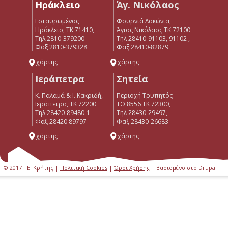
Ηράκλειο
Άγ. Νικόλαος
Εσταυρωμένος
Φουρνιά Λακώνια,
Ηράκλειο, ΤΚ 71410,
Άγιος Νικόλαος ΤΚ 72100
Τηλ 2810-379200
Τηλ 28410-91103, 91102 ,
Φαξ 2810-379328
Φαξ 28410-82879
χάρτης
χάρτης
Ιεράπετρα
Σητεία
Κ. Παλαμά & Ι. Κακριδή,
Περιοχή Τρυπητός
Ιεράπετρα, ΤΚ 72200
ΤΘ 8556 ΤΚ 72300,
Tηλ 28420-89480-1
Τηλ 28430-29497,
Φαξ 28420 89797
Φαξ 28430-26683
χάρτης
χάρτης
© 2017 ΤΕΙ Κρήτης |
Πολιτική Cookies
|
Όροι Χρήσης
| Βασισμένο στο Drupal