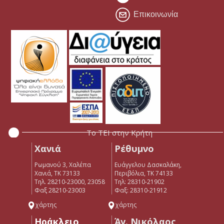
Επικοινωνία
Το ΤΕΙ στην Κρήτη
Χανιά
Ρέθυμνο
Ρωμανού 3, Χαλέπα
Ευάγγελου Δασκαλάκη,
Χανιά, ΤΚ 73133
Περιβόλια, ΤΚ 74133
Τηλ. 28210-23000, 23058
Tηλ: 28310-21902
Φαξ 28210-23003
Φαξ: 28310-21912
χάρτης
χάρτης
Ηράκλειο
Άγ. Νικόλαος