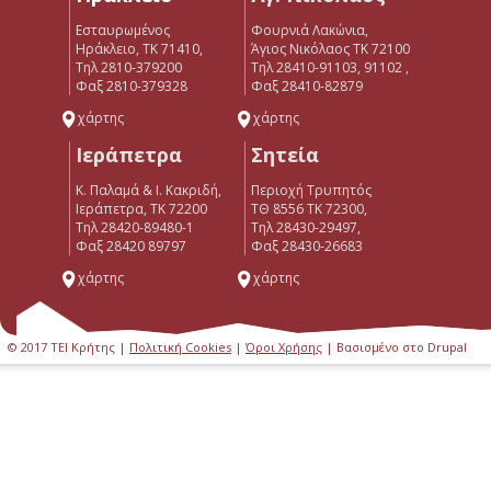
Εσταυρωμένος
Φουρνιά Λακώνια,
Ηράκλειο, ΤΚ 71410,
Άγιος Νικόλαος ΤΚ 72100
Τηλ 2810-379200
Τηλ 28410-91103, 91102 ,
Φαξ 2810-379328
Φαξ 28410-82879
χάρτης
χάρτης
Ιεράπετρα
Σητεία
Κ. Παλαμά & Ι. Κακριδή,
Περιοχή Τρυπητός
Ιεράπετρα, ΤΚ 72200
ΤΘ 8556 ΤΚ 72300,
Tηλ 28420-89480-1
Τηλ 28430-29497,
Φαξ 28420 89797
Φαξ 28430-26683
χάρτης
χάρτης
© 2017 ΤΕΙ Κρήτης |
Πολιτική Cookies
|
Όροι Χρήσης
| Βασισμένο στο Drupal