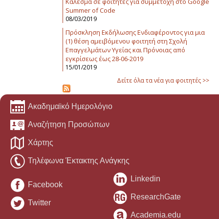
Κάλεσμα σε φοιτητές για συμμετοχή στο Google
Summer of Code
08/03/2019
Πρόσκληση Εκδήλωσης Ενδιαφέροντος για μια
(1) θέση αμειβόμενου φοιτητή στη Σχολή
Επαγγελμάτων Υγείας και Πρόνοιας από
εγκρίσεως έως 28-06-2019
15/01/2019
Δείτε όλα τα νέα για φοιτητές >>
Ακαδημαϊκό Ημερολόγιο
Αναζήτηση Προσώπων
Χάρτης
Τηλέφωνα Έκτακτης Ανάγκης
Linkedin
Facebook
ResearchGate
Twitter
Academia.edu