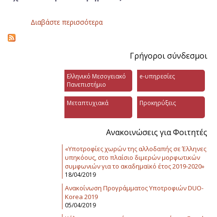
Διαβάστε περισσότερα
για Τμήμα Μηχανικών Μουσική
Τεχνολογίας και Ακουστικής Τ.Ε
(Ρέθυμνο)
Γρήγοροι σύνδεσμοι
Ελληνικό Μεσογειακό
e-υπηρεσίες
Πανεπιστήμιο
Μεταπτυχιακά
Προκηρύξεις
Ανακοινώσεις για Φοιτητές
«Υποτροφίες χωρών της αλλοδαπής σε Έλληνες
υπηκόους, στο πλαίσιο διμερών μορφωτικών
συμφωνιών για το ακαδημαϊκό έτος 2019-2020»
18/04/2019
Ανακοίνωση Προγράμματος Υποτροφιών DUO-
Korea 2019
05/04/2019