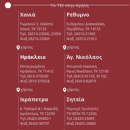
Το ΤΕΙ στην Κρήτη
Χανιά
Ρέθυμνο
Ρωμανού 3, Χαλέπα
Ευάγγελου Δασκαλάκη,
Χανιά, ΤΚ 73133
Περιβόλια, ΤΚ 74133
Τηλ. 28210-23000, 23058
Tηλ: 28310-21902
Φαξ 28210-23003
Φαξ: 28310-21912
χάρτης
χάρτης
Ηράκλειο
Άγ. Νικόλαος
Εσταυρωμένος
Φουρνιά Λακώνια,
Ηράκλειο, ΤΚ 71410,
Άγιος Νικόλαος ΤΚ 72100
Τηλ 2810-379200
Τηλ 28410-91103, 91102 ,
Φαξ 2810-379328
Φαξ 28410-82879
χάρτης
χάρτης
Ιεράπετρα
Σητεία
Κ. Παλαμά & Ι. Κακριδή,
Περιοχή Τρυπητός
Ιεράπετρα, ΤΚ 72200
ΤΘ 8556 ΤΚ 72300,
Tηλ 28420-89480-1
Τηλ 28430-29497,
Φαξ 28420 89797
Φαξ 28430-26683