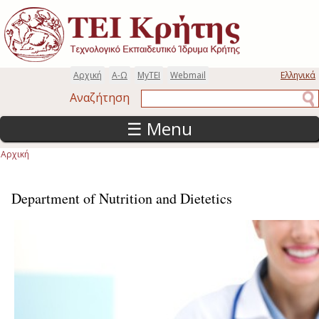
Παράκαμψη προς το κυρίως περιεχόμενο
Αρχική
Α-Ω
MyTEI
Webmail
Ελληνικά
Αναζήτηση
Αναζήτηση
☰ Menu
Αρχική
Είστε εδώ
Department of Nutrition and Dietetics