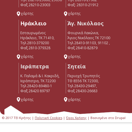
Φαξ 28210-23003
Φαξ: 28310-21912
χάρτης
χάρτης
Ηράκλειο
Άγ. Νικόλαος
Εσταυρωμένος
Φουρνιά Λακώνια,
Ηράκλειο, ΤΚ 71410,
Άγιος Νικόλαος ΤΚ 72100
Τηλ 2810-379200
Τηλ 28410-91103, 91102 ,
Φαξ 2810-379328
Φαξ 28410-82879
χάρτης
χάρτης
Ιεράπετρα
Σητεία
Κ. Παλαμά & Ι. Κακριδή,
Περιοχή Τρυπητός
Ιεράπετρα, ΤΚ 72200
ΤΘ 8556 ΤΚ 72300,
Tηλ 28420-89480-1
Τηλ 28430-29497,
Φαξ 28420 89797
Φαξ 28430-26683
χάρτης
χάρτης
© 2017 ΤΕΙ Κρήτης |
Πολιτική Cookies
|
Όροι Χρήσης
| Βασισμένο στο Drupal