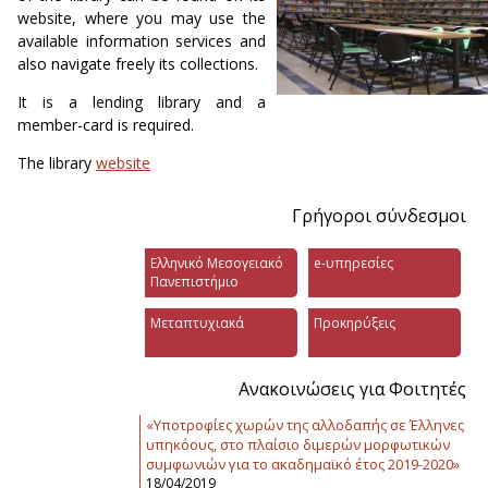
website, where you may use the
available information services and
also navigate freely its collections.
It is a lending library and a
member-card is required.
The library
website
Γρήγοροι σύνδεσμοι
Ελληνικό Μεσογειακό
e-υπηρεσίες
Πανεπιστήμιο
Μεταπτυχιακά
Προκηρύξεις
Ανακοινώσεις για Φοιτητές
«Υποτροφίες χωρών της αλλοδαπής σε Έλληνες
υπηκόους, στο πλαίσιο διμερών μορφωτικών
συμφωνιών για το ακαδημαϊκό έτος 2019-2020»
18/04/2019