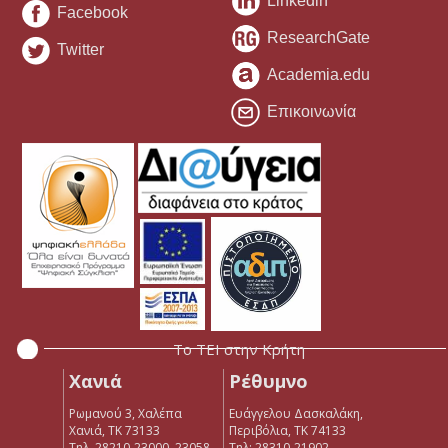
Linkedin
Facebook
ResearchGate
Twitter
Academia.edu
Επικοινωνία
Το ΤΕΙ στην Κρήτη
Χανιά
Ρέθυμνο
Ρωμανού 3, Χαλέπα
Ευάγγελου Δασκαλάκη,
Χανιά, ΤΚ 73133
Περιβόλια, ΤΚ 74133
Τηλ. 28210-23000, 23058
Tηλ: 28310-21902