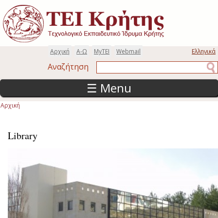
Παράκαμψη προς το κυρίως περιεχόμενο
Αρχική
Α-Ω
MyTEI
Webmail
Ελληνικά
Αναζήτηση
Αναζήτηση
☰ Menu
Αρχική
Είστε εδώ
Library