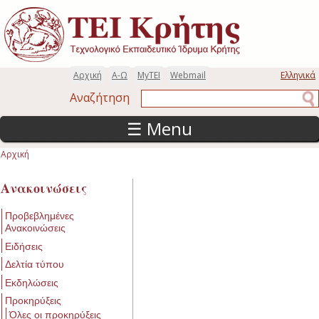
Παράκαμψη προς το κυρίως περιεχόμενο
Αρχική
Α-Ω
MyTEI
Webmail
Ελληνικά
Αναζήτηση
Αναζήτηση
☰ Menu
Αρχική
Είστε εδώ
Ανακοινώσεις
Προβεβλημένες
Ανακοινώσεις
Ειδήσεις
Δελτία τύπου
Εκδηλώσεις
Προκηρύξεις
Όλες οι προκηρύξεις