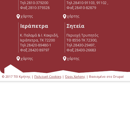
Τηλ 2810-379200
Τηλ 28410-91103, 91102 ,
Φαξ 2810-379328
Φαξ 28410-82879
χάρτης
χάρτης
Ιεράπετρα
Σητεία
Κ. Παλαμά & Ι. Κακριδή,
Περιοχή Τρυπητός
Ιεράπετρα, ΤΚ 72200
ΤΘ 8556 ΤΚ 72300,
Tηλ 28420-89480-1
Τηλ 28430-29497,
Φαξ 28420 89797
Φαξ 28430-26683
χάρτης
χάρτης
© 2017 ΤΕΙ Κρήτης |
Πολιτική Cookies
|
Όροι Χρήσης
| Βασισμένο στο Drupal