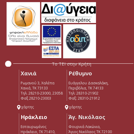
Το ΤΕΙ στην Κρήτη
Χανιά
Ρέθυμνο
Ρωμανού 3, Χαλέπα
Ευάγγελου Δασκαλάκη,
Χανιά, ΤΚ 73133
Περιβόλια, ΤΚ 74133
Τηλ. 28210-23000, 23058
Tηλ: 28310-21902
Φαξ 28210-23003
Φαξ: 28310-21912
χάρτης
χάρτης
Ηράκλειο
Άγ. Νικόλαος
Εσταυρωμένος
Φουρνιά Λακώνια,
Ηράκλειο, ΤΚ 71410,
Άγιος Νικόλαος ΤΚ 72100