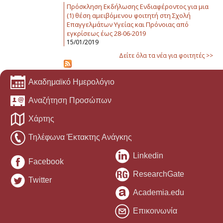
Πρόσκληση Εκδήλωσης Ενδιαφέροντος για μια
(1) θέση αμειβόμενου φοιτητή στη Σχολή
Επαγγελμάτων Υγείας και Πρόνοιας από
εγκρίσεως έως 28-06-2019
15/01/2019
Δείτε όλα τα νέα για φοιτητές >>
Ακαδημαϊκό Ημερολόγιο
Αναζήτηση Προσώπων
Χάρτης
Τηλέφωνα Έκτακτης Ανάγκης
Linkedin
Facebook
ResearchGate
Twitter
Academia.edu
Επικοινωνία