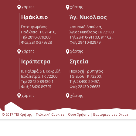
χάρτης
χάρτης
Ηράκλειο
Άγ. Νικόλαος
Εσταυρωμένος
Φουρνιά Λακώνια,
Ηράκλειο, ΤΚ 71410,
Άγιος Νικόλαος ΤΚ 72100
Τηλ 2810-379200
Τηλ 28410-91103, 91102 ,
Φαξ 2810-379328
Φαξ 28410-82879
χάρτης
χάρτης
Ιεράπετρα
Σητεία
Κ. Παλαμά & Ι. Κακριδή,
Περιοχή Τρυπητός
Ιεράπετρα, ΤΚ 72200
ΤΘ 8556 ΤΚ 72300,
Tηλ 28420-89480-1
Τηλ 28430-29497,
Φαξ 28420 89797
Φαξ 28430-26683
χάρτης
χάρτης
© 2017 ΤΕΙ Κρήτης |
Πολιτική Cookies
|
Όροι Χρήσης
| Βασισμένο στο Drupal