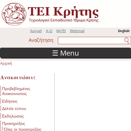
Παράκαμψη προς το κυρίως περιεχόμενο
Αρχική
Α-Ω
MyTEI
Webmail
English
Αναζήτηση
Αναζήτηση
☰ Menu
Αρχική
Είστε εδώ
Ανακοινώσεις
Προβεβλημένες
Ανακοινώσεις
Ειδήσεις
Δελτία τύπου
Εκδηλώσεις
Προκηρύξεις
Όλες οι προκηρύξεις