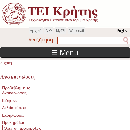
Παράκαμψη προς το κυρίως περιεχόμενο
Αρχική
Α-Ω
MyTEI
Webmail
English
Αναζήτηση
Αναζήτηση
☰ Menu
Αρχική
Είστε εδώ
Ανακοινώσεις
Προβεβλημένες
Ανακοινώσεις
Ειδήσεις
Δελτία τύπου
Εκδηλώσεις
Προκηρύξεις
Όλες οι προκηρύξεις