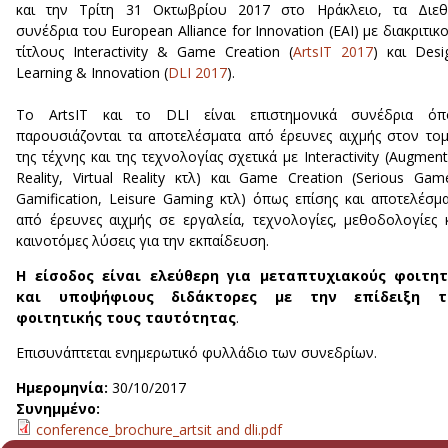
και την Τρίτη 31 Οκτωβρίου 2017 στο Ηράκλειο, τα Διεθ
συνέδρια του European Alliance for Innovation (EAI) με διακριτικ
τίτλους Interactivity & Game Creation (
ArtsIT 2017
) και Desi
Learning & Innovation (
DLI 2017
).
Το ArtsIT και το DLI είναι επιστημονικά συνέδρια όπ
παρουσιάζονται τα αποτελέσματα από έρευνες αιχμής στον το
της τέχνης και της τεχνολογίας σχετικά με Interactivity (Augmen
Reality, Virtual Reality κτλ) και Game Creation (Serious Gam
Gamification, Leisure Gaming κτλ) όπως επίσης και αποτελέσμ
από έρευνες αιχμής σε εργαλεία, τεχνολογίες, μεθοδολογίες 
καινοτόμες λύσεις για την εκπαίδευση.
Η είσοδος είναι ελεύθερη για μεταπτυχιακούς φοιτητ
και υποψήφιους διδάκτορες με την επίδειξη τ
φοιτητικής τους ταυτότητας
.
Επισυνάπτεται ενημερωτικό φυλλάδιο των συνεδρίων.
Ημερομηνία:
30/10/2017
Συνημμένο:
conference_brochure_artsit and dli.pdf