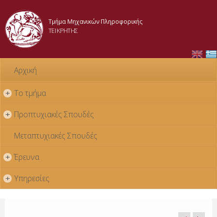
Skip to
main
Τμήμα Μηχανικών Πληροφορικής
content
ΤΕΙ ΚΡΗΤΗΣ
Αρχική
Το τμήμα
+
Προπτυχιακές Σπουδές
+
Μεταπτυχιακές Σπουδές
Έρευνα
+
Υπηρεσίες
+