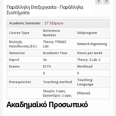
<
>
Παράλληλη Επεξεργασία - Παράλληλα
Συστήματα
Academic Semester:
ΣΤ' Εξάμηνο
Reference
Course Type
Subprogram
Number
Επιλογής
Theory: ΤΠ60Δ5
Network Engineering
Κατεύθυνσης (Ε.Κ.)
Lab:
Semester
Academic Year
Hours per week
Εαρινό
3o
Theory: 3 Lab: 2
Exams
ECTS
Workload
6
9
Teaching
Prerequisites
Teaching method
Language
Θεωρία: 3 ώρες.
Ελληνικά
Εργαστήριο: 2 ώρες
Ακαδημαϊκό Προσωπικό