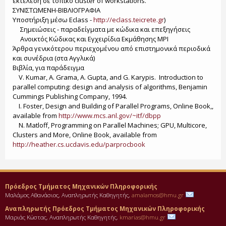
εκτέλεση σε τοπικό cluster of workstations.
ΣΥΝΙΣΤΩΜΕΝΗ-ΒΙΒΛΙΟΓΡΑΦΙΑ
Υποστήριξη μέσω Eclass -
http://eclass.teicrete.gr
)
Σημειώσεις - παραδείγματα με κώδικα και επεξηγήσεις
Ανοικτός Κώδικας και Εγχειρίδια Εκμάθησης MPI
Άρθρα γενικότερου περιεχομένου από επιστημονικά περιοδικά
και συνέδρια (στα Αγγλικά)
Βιβλία, για παράδειγμα
V. Kumar, A. Grama, A. Gupta, and G. Karypis. Introduction to
parallel computing: design and analysis of algorithms, Benjamin
Cummings Publishing Company, 1994.
I. Foster, Design and Building of Parallel Programs, Online Book,,
available from
http://www.mcs.anl.gov/~itf/dbpp
N. Matloff, Programming on Parallel Machines; GPU, Multicore,
Clusters and More, Online Book, available from
http://heather.cs.ucdavis.edu/parprocbook
Πρόεδρος Τμήματος Μηχανικών Πληροφορικής
Μαλάμος Αθανάσιος, Αναπληρωτής Καθηγητής,
amalamos@hmu.gr
Αναπληρωτής Πρόεδρος Τμήματος Μηχανικών Πληροφορικής
Μαριάς Κώστας, Αναπληρωτής Καθηγητής,
kmarias@hmu.gr