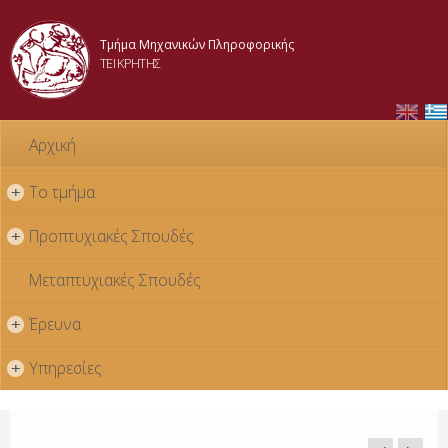
Skip to
main
Τμήμα Μηχανικών Πληροφορικής
content
ΤΕΙ ΚΡΗΤΗΣ
Αρχική
Το τμήμα
+
Προπτυχιακές Σπουδές
+
Μεταπτυχιακές Σπουδές
Έρευνα
+
Υπηρεσίες
+