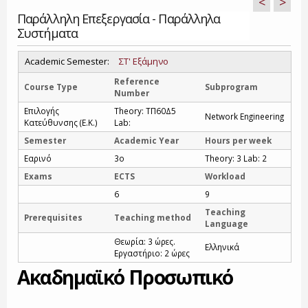
<
>
Παράλληλη Επεξεργασία - Παράλληλα
Συστήματα
Academic Semester:
ΣΤ' Εξάμηνο
Reference
Course Type
Subprogram
Number
Επιλογής
Theory: ΤΠ60Δ5
Network Engineering
Κατεύθυνσης (Ε.Κ.)
Lab:
Semester
Academic Year
Hours per week
Εαρινό
3o
Theory: 3 Lab: 2
Exams
ECTS
Workload
6
9
Teaching
Prerequisites
Teaching method
Language
Θεωρία: 3 ώρες.
Ελληνικά
Εργαστήριο: 2 ώρες
Ακαδημαϊκό Προσωπικό