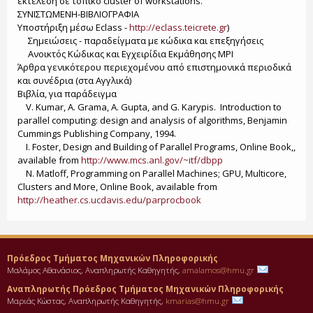
εκτέλεση σε τοπικό cluster of workstations.
ΣΥΝΙΣΤΩΜΕΝΗ-ΒΙΒΛΙΟΓΡΑΦΙΑ
Υποστήριξη μέσω Eclass -
http://eclass.teicrete.gr
)
Σημειώσεις - παραδείγματα με κώδικα και επεξηγήσεις
Ανοικτός Κώδικας και Εγχειρίδια Εκμάθησης MPI
Άρθρα γενικότερου περιεχομένου από επιστημονικά περιοδικά
και συνέδρια (στα Αγγλικά)
Βιβλία, για παράδειγμα
V. Kumar, A. Grama, A. Gupta, and G. Karypis. Introduction to
parallel computing: design and analysis of algorithms, Benjamin
Cummings Publishing Company, 1994.
I. Foster, Design and Building of Parallel Programs, Online Book,,
available from
http://www.mcs.anl.gov/~itf/dbpp
N. Matloff, Programming on Parallel Machines; GPU, Multicore,
Clusters and More, Online Book, available from
http://heather.cs.ucdavis.edu/parprocbook
Πρόεδρος Τμήματος Μηχανικών Πληροφορικής
Μαλάμος Αθανάσιος, Αναπληρωτής Καθηγητής,
amalamos@hmu.gr
Αναπληρωτής Πρόεδρος Τμήματος Μηχανικών Πληροφορικής
Μαριάς Κώστας, Αναπληρωτής Καθηγητής,
kmarias@hmu.gr