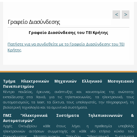
<
>
Γραφείο Διασύνδεσης
Γραφείο Διασύνδεσης του ΤΕΙ Κρήτης
Πατήστε για να συνδεθείτε με το Γραφείο Διασύνδεσης του ΤΕΙ
Κρήτης
.
Τμήμα Ηλεκτρονικών Μηχανικών Ελληνικού Μεσογειακού
Πανεπιστημίου
Κέντρο παιδείας, έρευνας, ανάπτυξης και καινοτομίας της ανώτατης
εκπαίδευσης στα Χανιά, για τις τηλεπικοινωνίες, τα ηλεκτρονικά, τους
αυτοματισμούς, τα laser, τα δίκτυα, τους υπολογιστές, την πληροφορική, τη
βιοϊατρική τεχνολογία και τα αμυντικά συστήματα.
ΠΜΣ "Ηλεκτρονικά Συστήματα Τηλεπικοινωνιών &
Αυτοματισμών"
Αρχές Οκτωβρίου κάθε έτους λήγει η προθεσμία υποβολής
ηλεκτρονικών αιτήσεων συμμετοχής σε κάθε νέο ετήσιο κύκλο του
Προγράμματος Μεταπτυχιακών Σπουδών "Ηλεκτρονικά Συστήματα