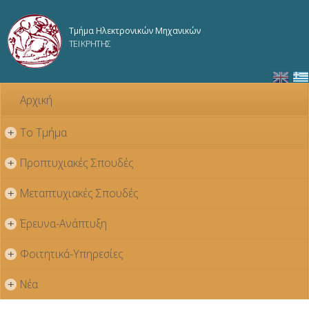
Παράκαμψη
προς το
Τμήμα Ηλεκτρονικών Μηχανικών
κυρίως
ΤΕΙ ΚΡΗΤΗΣ
περιεχόμενο
Αρχική
Το Τμήμα
+
Προπτυχιακές Σπουδές
+
Μεταπτυχιακές Σπουδές
+
Έρευνα-Ανάπτυξη
+
Φοιτητικά-Υπηρεσίες
+
Νέα
+