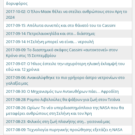
δορυφόρος
2017-10-02: Ο Έλον Μασκ θέλει να στείλει ανθρώπους στον Αρη το
2024
2017-09-15: Απόλυτα συνεπές και στο θάνατό του το Cassini
2017-09-14: Πετρελαιοκηλίδα και στο... διάστημα;
2017-09-14: H Σελήνη μπορεί να είναι… νερουλή
2017-09-09: Το διαστημικό σκάφος Cassini «αυτοκτονεί» στον
Κρόνο στις 15 Σεπτεμβρίου
2017-09-07: Ο Ήλιος έστειλε την ισχυρότερη ηλιακή έκλαμψή του
εδώ και 12 χρόνια
2017-09-06: Ανακαλύφθηκε το πιο γρήγορο άστρο νετρονίων στο
γαλαξία μας
2017-08-30: O Μηχανισμός των Αντικυθήρων πάει… Αφροδίτη
2017-08-28: Ρομπο-λιβελούλες θα ψάξουν για ζωή στον Τιτάνα
2017-08-26: Ωρίων: Tο νέο υπερδιαστημόπλοιο της NASA που θα
μεταφέρει ανθρώπους στη Σελήνη και τον Άρη
2017-08-23: Φιλικός στη ζωή πλανήτης στη... γειτονιά μας
2017-08-09: Τεχνολογία πυρηνικής προώθησης εξετάζει η NASA