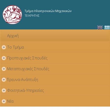
Παράκαμψη
προς το
Τμήμα Ηλεκτρονικών Μηχανικών
κυρίως
ΤΕΙ ΚΡΗΤΗΣ
περιεχόμενο
Αρχική
Το Τμήμα
+
Προπτυχιακές Σπουδές
+
Μεταπτυχιακές Σπουδές
+
Έρευνα-Ανάπτυξη
+
Φοιτητικά-Υπηρεσίες
+
Νέα
+