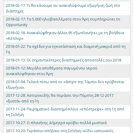
2018-02-17: Τι θα κάνουμε αν ανακαλύψουμε εξωγήινη ζωή στο
διάστημα;
2018-02-17: Τα 5.000 ηλιοβασιλέματα στον Άρη συμπληρώνει το
Opportunity
2018-02-16: Ανακαλύφθηκαν άλλοι 95 εξωπλανήτες με τη βοήθεια
«Κέπλερ»
2018-01-22: Τα σχέδια για εγκατάσταση και διαμονή μακριά από τη
Γη
2018-01-13: Οι σημαντικότερες διαστημικές αποστολές του 2018
2018-01-12: Μεγάλα αποθέματα παγωμένου νερού
ανακαλύφθηκαν στον Άρη
2018-01-04: Τελικά πίσω από το «άστρο της Τάμπι» δεν κρύβονται
εξωγήινοι
2017-12-28: Αστεροειδής θα περάσει την Πέμπτη 28-12-2017
«ξυστά» από τη Γη
2017-11-24: Πειραματικό διαστημόπλοιο «επέστρεψε» στη Γη από
τη Σελήνη
2017-10-27: Ο πλανήτης Δήμητρα κρύβει πολλά μυστικά​​​​​​​
2017-10-20: Tεράστιο σπήλαιο στη Σελήνη «είδε» ιαπωνικός