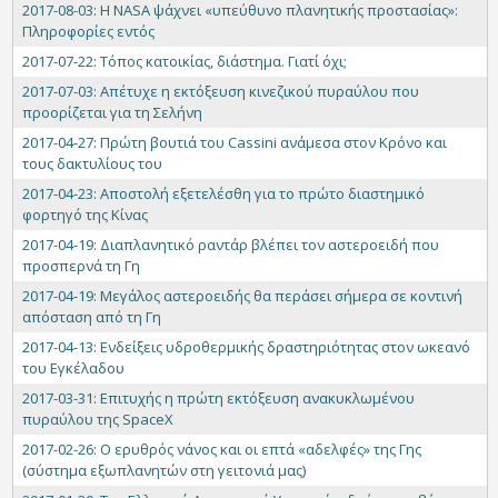
2017-08-03: Η NASA ψάχνει «υπεύθυνο πλανητικής προστασίας»:
Πληροφορίες εντός
2017-07-22: Τόπος κατοικίας, διάστημα. Γιατί όχι;
2017-07-03: Απέτυχε η εκτόξευση κινεζικού πυραύλου που
προορίζεται για τη Σελήνη
2017-04-27: Πρώτη βουτιά του Cassini ανάμεσα στον Κρόνο και
τους δακτυλίους του
2017-04-23: Αποστολή εξετελέσθη για το πρώτο διαστημικό
φορτηγό της Κίνας
2017-04-19: Διαπλανητικό ραντάρ βλέπει τον αστεροειδή που
προσπερνά τη Γη
2017-04-19: Mεγάλος αστεροειδής θα περάσει σήμερα σε κοντινή
απόσταση από τη Γη
2017-04-13: Ενδείξεις υδροθερμικής δραστηριότητας στον ωκεανό
του Εγκέλαδου
2017-03-31: Επιτυχής η πρώτη εκτόξευση ανακυκλωμένου
πυραύλου της SpaceX
2017-02-26: O ερυθρός νάνος και οι επτά «αδελφές» της Γης
(σύστημα εξωπλανητών στη γειτονιά μας)