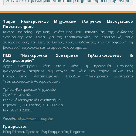
2017-01-30: Την Ελληνική Διαστημική Υπηρεσία ιδρύει η κυβέρνηση
Τμήμα Ηλεκτρονικών Μηχανικών Ελληνικού Μεσογειακού
Πανεπιστημίου
Κέντρο παιδείας, έρευνας, ανάπτυξης και καινοτομίας της ανώτατης
εκπαίδευσης στα Χανιά, για τις τηλεπικοινωνίες, τα ηλεκτρονικά, τους
αυτοματισμούς, τα laser, τα δίκτυα, τους υπολογιστές, την πληροφορική, τη
βιοϊατρική τεχνολογία και τα αμυντικά συστήματα.
ΠΜΣ "Ηλεκτρονικά Συστήματα Τηλεπικοινωνιών &
Αυτοματισμών"
Αρχές Οκτωβρίου κάθε έτους λήγει η προθεσμία υποβολής
ηλεκτρονικών αιτήσεων συμμετοχής σε κάθε νέο ετήσιο κύκλο του
Προγράμματος Μεταπτυχιακών Σπουδών "Ηλεκτρονικά Συστήματα
Τηλεπικοινωνιών & Αυτοματισμών".
Τμήμα Ηλεκτρονικών Μηχανικών
Σχολή Μηχανικών
Ελληνικό Μεσογειακό Πανεπιστήμιο
Ρωμανού 3, ΤΕΙ, Χαλέπα, 73133 Χανιά
Fax: 28210 23003
Website:
https://www.hmu.gr/ee
Γραμματεία
Νίκη Γείτονα, Προϊσταμένη Γραμματείας Τμήματος