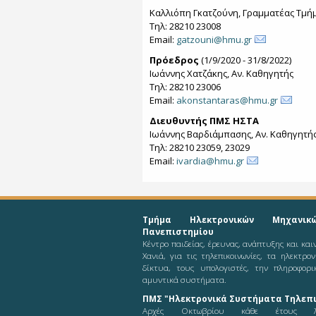
Καλλιόπη Γκατζούνη, Γραμματέας Τμή
Τηλ: 28210 23008
Email:
gatzouni@hmu.gr
Πρόεδρος
(1/9/2020 - 31/8/2022)
Ιωάννης Χατζάκης, Αν. Καθηγητής
Τηλ: 28210 23006
Email:
akonstantaras@hmu.gr
Διευθυντής ΠΜΣ ΗΣΤΑ
Ιωάννης Βαρδιάμπασης, Αν. Καθηγητή
Τηλ: 28210 23059, 23029
Email:
ivardia@hmu.gr
Τμήμα Ηλεκτρονικών Μηχανικ
Πανεπιστημίου
Κέντρο παιδείας, έρευνας, ανάπτυξης και κα
Χανιά, για τις τηλεπικοινωνίες, τα ηλεκτρο
δίκτυα, τους υπολογιστές, την πληροφορι
αμυντικά συστήματα.
ΠΜΣ "Ηλεκτρονικά Συστήματα Τηλεπι
Αρχές Οκτωβρίου κάθε έτους λ