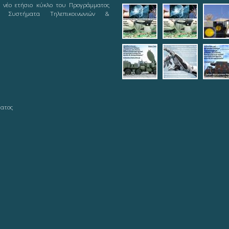
ε νέο ετήσιο κύκλο του Προγράμματος
2019-08-12_logot
2019-08-
pic
ά Συστήματα Τηλεπικοινωνιών &
21_logoty
teleautos_5.jpg
teleautos_
tel
ματος