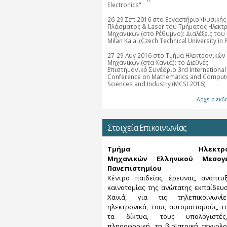
Electronics"
26-29 Σεπ 2016 στο Εργαστήριο Φυσικής
Πλάσματος & Laser του Τμήματος Ηλεκτ
Μηχανικών (στο Ρέθυμνο): Διαλέξεις του 
Milan Kalal (Czech Technical University in 
27-29 Αυγ 2016 στο Τμήμα Ηλεκτρονικών
Μηχανικών (στα Χανιά): το Διεθνές
Επιστημονικό Συνέδριο 3rd International
Conference on Mathematics and Compute
Sciences and Industry (MCSI 2016)
Αρχείο εκ
Στοιχεία Επικοινωνίας
Τμήμα Ηλεκτρονι
Μηχανικών Ελληνικού Μεσογε
Πανεπιστημίου
Κέντρο παιδείας, έρευνας, ανάπτυ
καινοτομίας της ανώτατης εκπαίδευ
Χανιά, για τις τηλεπικοινωνί
ηλεκτρονικά, τους αυτοματισμούς, τα
τα δίκτυα, τους υπολογιστέ
πληροφορική, τη βιοϊατρική τεχνολο