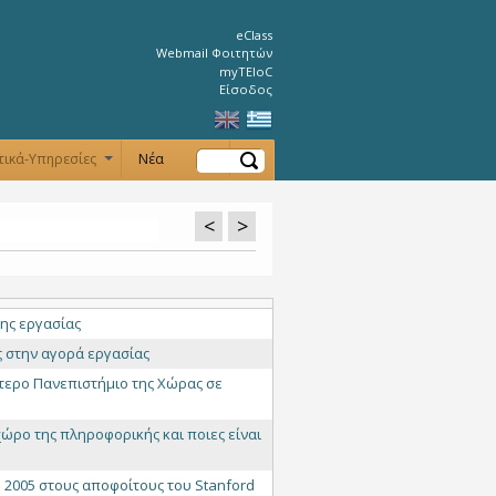
eClass
Webmail Φοιτητών
myTEIoC
Είσοδος
Αναζήτηση
τικά-Υπηρεσίες
Νέα
+
+
<
>
της εργασίας
ς στην αγορά εργασίας
ύτερο Πανεπιστήμιο της Χώρας σε
ο χώρο της πληροφορικής και ποιες είναι
ιο 2005 στους αποφοίτους του Stanford