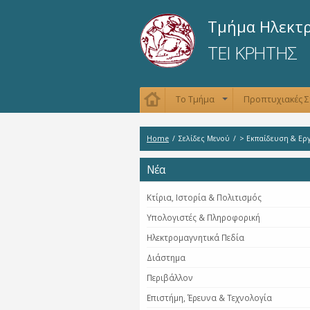
Τμήμα Ηλεκτ
ΤΕΙ ΚΡΗΤΗΣ
Το Τμήμα
Προπτυχιακές 
+
Home
/
Σελίδες Μενού
/
> Εκπαίδευση & Ερ
Νέα
Κτίρια, Ιστορία & Πολιτισμός
Υπολογιστές & Πληροφορική
Ηλεκτρομαγνητικά Πεδία
Διάστημα
Περιβάλλον
Επιστήμη, Έρευνα & Τεχνολογία