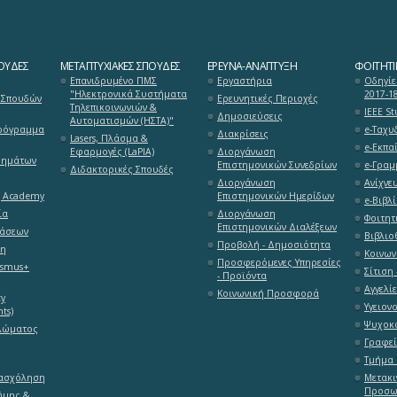
ΟΥΔΈΣ
ΜΕΤΑΠΤΥΧΙΑΚΈΣ ΣΠΟΥΔΈΣ
ΈΡΕΥΝΑ-ΑΝΆΠΤΥΞΗ
ΦΟΙΤΗΤΙ
Επανιδρυμένο ΠΜΣ
Εργαστήρια
Οδηγίε
"Ηλεκτρονικά Συστήματα
2017-1
 Σπουδών
Ερευνητικές Περιοχές
Τηλεπικοινωνιών &
ΙΕΕΕ S
Δημοσιεύσεις
Αυτοματισμών (ΗΣΤΑ)"
ρόγραμμα
e-Ταχυ
Διακρίσεις
Lasers, Πλάσμα &
e-Εκπαί
Εφαρμογές (LaPlA)
Διοργάνωση
θημάτων
Επιστημονικών Συνεδρίων
e-Γραμ
Διδακτορικές Σπουδές
Διοργάνωση
Ανίχνε
g Academy
Επιστημονικών Ημερίδων
e-Βιβλί
ία
Διοργάνωση
Φοιτητ
Επιστημονικών Διαλέξεων
τάσεων
Βιβλιο
Προβολή - Δημοσιότητα
ση
Κοινων
Προσφερόμενες Υπηρεσίες
asmus+
Σίτιση 
- Προϊόντα
Αγγελί
Κοινωνική Προσφορά
ty
Υγειον
ts)
Ψυχοκο
λώματος
Γραφεί
Τμήμα 
πασχόληση
Μετακι
Προσω
ήμης &