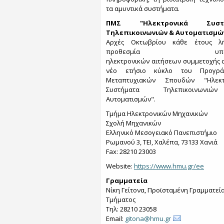
τα αμυντικά συστήματα.
ΠΜΣ "Ηλεκτρονικά Συστ
Τηλεπικοινωνιών & Αυτοματισμώ
Αρχές Οκτωβρίου κάθε έτους λ
προθεσμία υποβο
ηλεκτρονικών αιτήσεων συμμετοχής 
νέο ετήσιο κύκλο του Προγρά
Μεταπτυχιακών Σπουδών "Ηλεκτ
Συστήματα Τηλεπικοινων
Αυτοματισμών".
Τμήμα Ηλεκτρονικών Μηχανικών
Σχολή Μηχανικών
Ελληνικό Μεσογειακό Πανεπιστήμιο
Ρωμανού 3, ΤΕΙ, Χαλέπα, 73133 Χανιά
Fax: 28210 23003
Website:
https://www.hmu.gr/ee
Γραμματεία
Νίκη Γείτονα, Προϊσταμένη Γραμματεί
Τμήματος
Τηλ: 28210 23058
Email:
gitona@hmu.gr