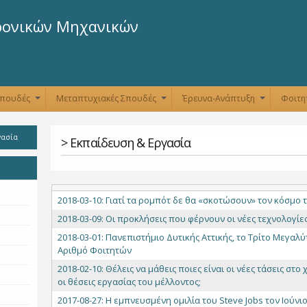
Παράκαμψη
προς το
ρονικών Μηχανικών
κυρίως
περιεχόμενο
Σπουδές
Μεταπτυχιακές Σπουδές
Έρευνα-Ανάπτυξη
Φοιτη
+
+
+
γασία
> Εκπαίδευση & Εργασία
2018-03-10: Γιατί τα ρομπότ δε θα «σκοτώσουν» τον κόσμο 
2018-03-09: Οι προκλήσεις που φέρνουν οι νέες τεχνολογίε
2018-03-01: Πανεπιστήμιο Δυτικής Αττικής, το Τρίτο Μεγαλ
Αριθμό Φοιτητών
2018-02-10: Θέλεις να μάθεις ποιες είναι οι νέες τάσεις στ
οι θέσεις εργασίας του μέλλοντος;
2017-08-27: H εμπνευσμένη ομιλία του Steve Jobs τον Ιούν