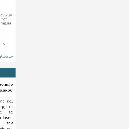
ρονικών
Prof.
Prague)
rs in
δηλώσεων
κών
ιακού
ξης και
σης στα
ες, τα
 laser,
ς, την
γία και