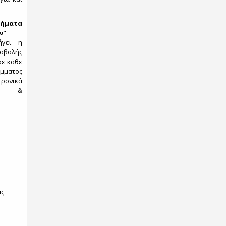
ήματα
ν"
ήγει η
λής
σε κάθε
μματος
ρονικά
ιών &
ας