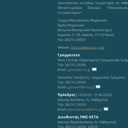
ηλεκτρονικών αιτήσεων συμμετοχής σε κάθ
Μεταπτυχιακών Σπουδών "Ηλεκτρονικ
Αυτοματισμών".
Τμήμα Ηλεκτρονικών Μηχανικών
Σχολή Μηχανικών
Ελληνικό Μεσογειακό Πανεπιστήμιο
Ρωμανού 3, ΤΕΙ, Χαλέπα, 73133 Χανιά
Fax: 28210 23003
Website:
https://www.hmu.gr/ee
Γραμματεία
Νίκη Γείτονα, Προϊσταμένη Γραμματείας Τμή
Τηλ: 28210 23058
Email:
gitona@hmu.gr
Καλλιόπη Γκατζούνη, Γραμματέας Τμήματος
Τηλ: 28210 23008
Email:
gatzouni@hmu.gr
Πρόεδρος
(1/9/2020 - 31/8/2022)
Ιωάννης Χατζάκης, Αν. Καθηγητής
Τηλ: 28210 23006
Email:
akonstantaras@hmu.gr
Διευθυντής ΠΜΣ ΗΣΤΑ
Ιωάννης Βαρδιάμπασης, Αν. Καθηγητής
Τηλ: 28210 23059, 23029