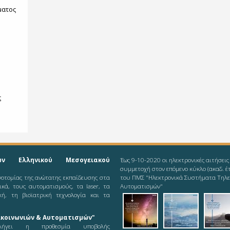
ματος
ς
ών Ελληνικού Μεσογειακού
Έως 9-10-2020 οι ηλεκτρονικές αιτήσεις
συμμετοχή στον επόμενο κύκλο (ακαδ. έ
ινοτομίας της ανώτατης εκπαίδευσης στα
του ΠΜΣ "Ηλεκτρονικά Συστήματα Τηλε
νικά, τους αυτοματισμούς, τα laser, τα
Αυτοματισμών"
κή, τη βιοϊατρική τεχνολογία και τα
2019-08-11_ieee-
2019-08-1
201
κοινωνιών & Αυτοματισμών"
odd
ήγει η προθεσμία υποβολής