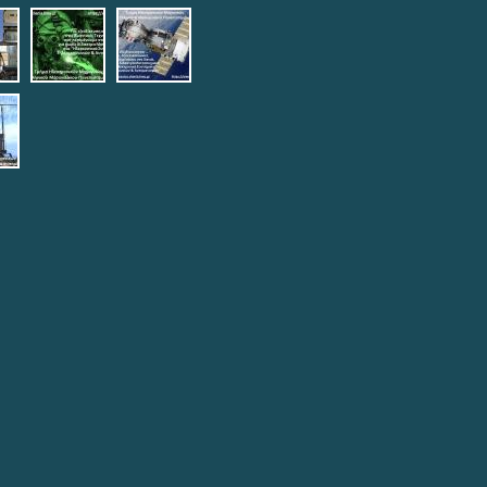
ypoista.jpg
top.jpg
teleautos_3.jpg
teleautos_4.jpg
potmimatos.jpg
6.jpg
eautos_7.jpg