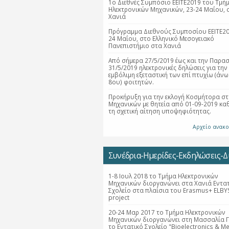
1ο Διεθνές Συμπόσιο ΕΕΙΤΕ2019 του Τμή
Ηλεκτρονικών Μηχανικών, 23-24 Μαΐου, 
Χανιά
Πρόγραμμα Διεθνούς Συμποσίου ΕΕΙΤΕ20
24 Μαΐου, στο Ελληνικό Μεσογειακό
Πανεπιστήμιο στα Χανιά
Από σήμερα 27/5/2019 έως και την Παρα
31/5/2019 ηλεκτρονικές δηλώσεις για την
εμβόλιμη εξεταστική των επί πτυχίω (άνω
8ου) φοιτητών.
Προκήρυξη για την εκλογή Κοσμήτορα στ
Μηχανικών με θητεία από 01-09-2019 κα
τη σχετική αίτηση υποψηφιότητας.
Αρχείο ανακ
Συνέδρια-Ημερίδες-Εκδηλώσεις-Δι
1-8 Ιουλ 2018 το Τμήμα Ηλεκτρονικών
Μηχανικών διοργανώνει στα Χανιά Εντα
Σχολείο στα πλαίσια του Erasmus+ ELBY
project
20-24 Μαρ 2017 το Τμήμα Ηλεκτρονικών
Μηχανικών διοργανώνει στη Μασσαλία Γ
το Εντατικό Σχολείο "Bioelectronics & Me