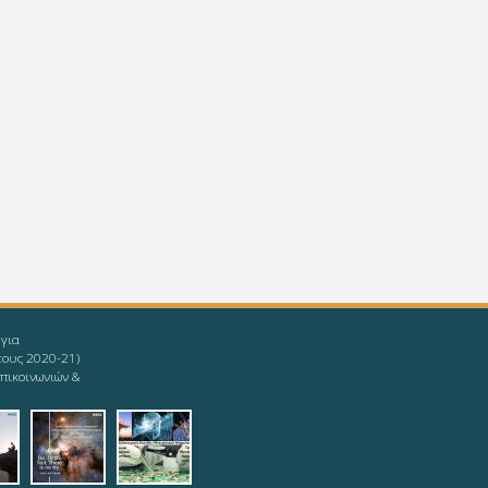
 για
τους 2020-21)
πικοινωνιών &
givingup.jpg
1_ieee-mind.jpg
9-08-11_ieee-
2019-08-11_ieee-
2019-08-
s.jpg
yoda.jpg
12_logotypophds.jpg