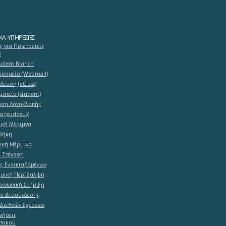
ΚΆ-ΥΠΗΡΕΣΊΕΣ
ς για Πρωτοετείς
8
tudent Branch
δρομείο (Webmail)
δευση (eClass)
ματεία (student)
υση Λογοκλοπής
α (eudoxus)
ική Μέριμνα
θήκη
ική Μέριμνα
- Στέγαση
ες Ενοικιαζόμενων
ομική Περίθαλψη
ινωνική Στήριξη
ο Διασύνδεσης
Διεθνών Σχέσεων
νήσεις
πικού