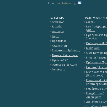
Email:
ivardia@hmu.gr
ΤΟ ΤΜΉΜΑ
ΠΡΟΠΤΥΧΙΑΚΈΣ ΣΠ
Αποστολή
Στόχοι
Ιστορία
Νέο Πρόγραμμα
(2017-...)
Διοίκηση
Προηγούμενο Π
Τομείς
Σπουδών
Προσωπικό
Πρόγραμμα Μα
Αξιολόγηση
Μαθήματα
Συνελεύσεις Τμήματος
Cisco Networkin
Μητρώο Εκλεκτόρων
Πτυχιακή Εργασ
Ορκωμοσίες
Πρόγραμμα Εξε
Φωτογραφικό Υλικό
Πρακτική Άσκη
Τοποθεσία
Κινητικότητα Er
(Εξερχόμενοι)
Erasmus+ Mobili
(Incoming Studen
Παράρτημα Διπ
Επαγγελματικά
Δικαιώματα
Δεξιότητες & Α
Σεμινάριο Επιστ