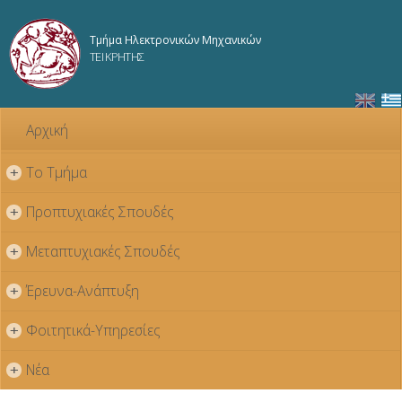
Παράκαμψη
προς το
Τμήμα Ηλεκτρονικών Μηχανικών
κυρίως
ΤΕΙ ΚΡΗΤΗΣ
περιεχόμενο
Αρχική
Το Τμήμα
+
Προπτυχιακές Σπουδές
+
Μεταπτυχιακές Σπουδές
+
Έρευνα-Ανάπτυξη
+
Φοιτητικά-Υπηρεσίες
+
Νέα
+