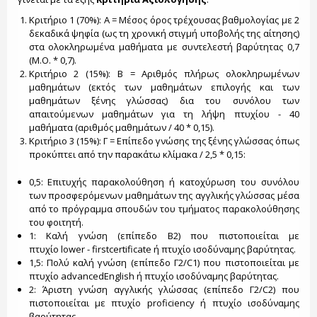
Κριτήριο 1 (70%): Α = Μέσος όρος τρέχουσας βαθμολογίας με 2
δεκαδικά ψηφία (ως τη χρονική στιγμή υποβολής της αίτησης)
στα ολοκληρωμένα μαθήματα με συντελεστή βαρύτητας 0,7
(Μ.Ο. * 0,7).
Κριτήριο 2 (15%): Β = Αριθμός πλήρως ολοκληρωμένων
μαθημάτων (εκτός των μαθημάτων επιλογής και των
μαθημάτων ξένης γλώσσας) δια του συνόλου των
απαιτούμενων μαθημάτων για τη λήψη πτυχίου - 40
μαθήματα (αριθμός μαθημάτων / 40 * 0,15).
Κριτήριο 3 (15%): Γ = Επίπεδο γνώσης της ξένης γλώσσας όπως
προκύπτει από την παρακάτω κλίμακα / 2,5 * 0,15:
0,5: Επιτυχής παρακολούθηση ή κατοχύρωση του συνόλου
των προσφερόμενων μαθημάτων της αγγλικής γλώσσας μέσα
από το πρόγραμμα σπουδών του τμήματος παρακολούθησης
του φοιτητή.
1: Καλή γνώση (επίπεδο Β2) που πιστοποιείται με
πτυχίο lower - firstcertificate ή πτυχίο ισοδύναμης βαρύτητας.
1,5: Πολύ καλή γνώση (επίπεδο Γ2/C1) που πιστοποιείται με
πτυχίο advancedEnglish ή πτυχίο ισοδύναμης βαρύτητας.
2: Άριστη γνώση αγγλικής γλώσσας (επίπεδο Γ2/C2) που
πιστοποιείται με πτυχίο proficiency ή πτυχίο ισοδύναμης
βαρύτητας.