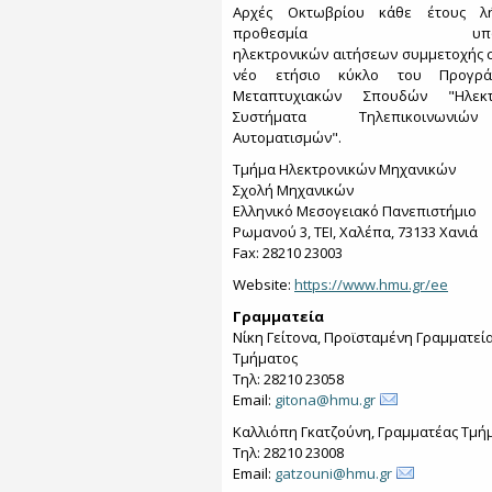
Αρχές Οκτωβρίου κάθε έτους λ
προθεσμία υποβο
ηλεκτρονικών αιτήσεων συμμετοχής 
νέο ετήσιο κύκλο του Προγρά
Μεταπτυχιακών Σπουδών "Ηλεκτ
Συστήματα Τηλεπικοινων
Αυτοματισμών".
Τμήμα Ηλεκτρονικών Μηχανικών
Σχολή Μηχανικών
Ελληνικό Μεσογειακό Πανεπιστήμιο
Ρωμανού 3, ΤΕΙ, Χαλέπα, 73133 Χανιά
Fax: 28210 23003
Website:
https://www.hmu.gr/ee
Γραμματεία
Νίκη Γείτονα, Προϊσταμένη Γραμματεί
Τμήματος
Τηλ: 28210 23058
Email:
gitona@hmu.gr
Καλλιόπη Γκατζούνη, Γραμματέας Τμή
Τηλ: 28210 23008
Email:
gatzouni@hmu.gr