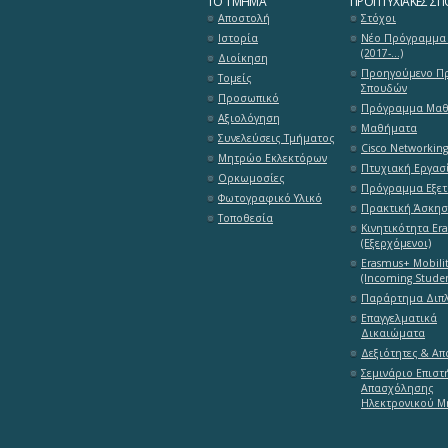
ΤΟ ΤΜΉΜΑ
ΠΡΟΠΤΥΧΙΑΚΈΣ ΣΠ
Αποστολή
Στόχοι
Ιστορία
Νέο Πρόγραμμα
(2017-...)
Διοίκηση
Προηγούμενο Π
Τομείς
Σπουδών
Προσωπικό
Πρόγραμμα Μα
Αξιολόγηση
Μαθήματα
Συνελεύσεις Τμήματος
Cisco Networkin
Μητρώο Εκλεκτόρων
Πτυχιακή Εργασ
Ορκωμοσίες
Πρόγραμμα Εξε
Φωτογραφικό Υλικό
Πρακτική Άσκη
Τοποθεσία
Κινητικότητα Er
(Εξερχόμενοι)
Erasmus+ Mobili
(Incoming Studen
Παράρτημα Διπ
Επαγγελματικά
Δικαιώματα
Δεξιότητες & Α
Σεμινάριο Επιστ
Απασχόλησης
Ηλεκτρονικού Μ