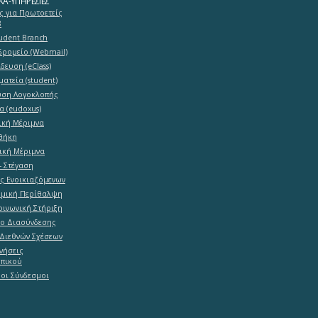
ΚΆ-ΥΠΗΡΕΣΊΕΣ
ς για Πρωτοετείς
8
tudent Branch
δρομείο (Webmail)
δευση (eClass)
ματεία (student)
υση Λογοκλοπής
α (eudoxus)
ική Μέριμνα
θήκη
ική Μέριμνα
- Στέγαση
ες Ενοικιαζόμενων
ομική Περίθαλψη
ινωνική Στήριξη
ο Διασύνδεσης
Διεθνών Σχέσεων
νήσεις
πικού
οι Σύνδεσμοι