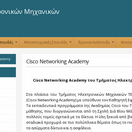
Παράκαμψη
προς το
ρονικών Μηχανικών
κυρίως
περιεχόμενο
Σπουδές
Μεταπτυχιακές Σπουδές
Έρευνα-Ανάπτυξη
Φοιτη
+
+
+
Academy
Cisco Networking Academy
Cisco Networking Academy του Τμήματος Ηλεκτ
Στα πλαίσια του Τμήματος Ηλεκτρονικών Μηχανικών ΤΕΙ
(Cisco Networking Academy) με υπεύθυνο τον Καθηγητή
Τα εκπαιδευτικά προγράμματα της Ακαδημίας Cisco του 
μάθησης, που διοργανώνονται από τη Σχολή Διά Βίου Μά
πολλούς τομείς σχετικά με τα δίκτυα. Η ύλη ξεκινά από 
σταδιακά προχωρά σε πιο πολύπλοκα θέματα όπως το routin
τα ασύρματα δίκτυα και η ασφάλεια.