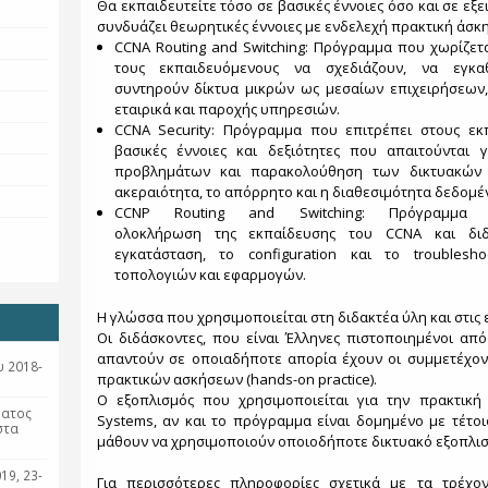
Θα εκπαιδευτείτε τόσο σε βασικές έννοιες όσο και σε εξ
συνδυάζει θεωρητικές έννοιες με ενδελεχή πρακτική άσκ
CCNA Routing and Switching: Πρόγραμμα που χωρίζετα
τους εκπαιδευόμενους να σχεδιάζουν, να εγκα
συντηρούν δίκτυα μικρών ως μεσαίων επιχειρήσεων,
εταιρικά και παροχής υπηρεσιών.
CCNA Security: Πρόγραμμα που επιτρέπει στους εκ
βασικές έννοιες και δεξιότητες που απαιτούνται 
προβλημάτων και παρακολούθηση των δικτυακών 
ακεραιότητα, το απόρρητο και η διαθεσιμότητα δεδομέ
CCNP Routing and Switching: Πρόγραμμα
ολοκλήρωση της εκπαίδευσης του CCNA και διδ
εγκατάσταση, το configuration και το troublesh
τοπολογιών και εφαρμογών.
Η γλώσσα που χρησιμοποιείται στη διδακτέα ύλη και στις ε
Οι διδάσκοντες, που είναι Έλληνες πιστοποιημένοι από
απαντούν σε οποιαδήποτε απορία έχουν οι συμμετέχον
 2018-
πρακτικών ασκήσεων (hands-on practice).
Ο εξοπλισμός που χρησιμοποιείται για την πρακτική
ματος
Systems, αν και το πρόγραμμα είναι δομημένο με τέτο
στα
μάθουν να χρησιμοποιούν οποιοδήποτε δικτυακό εξοπλισ
19, 23-
Για περισσότερες πληροφορίες σχετικά με τα τρέχο