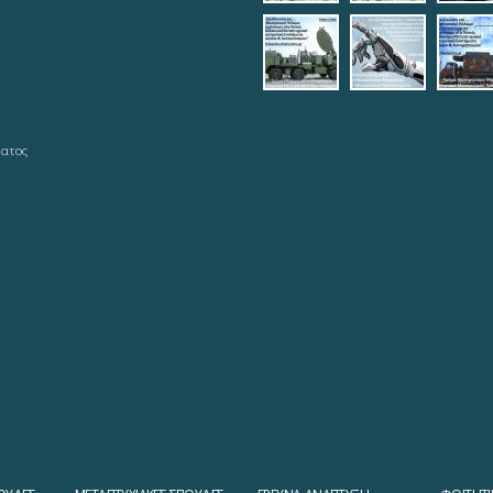
teleautos_5.jpg
teleautos_
tel
ματος