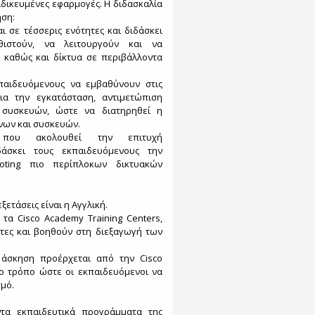
ειδικευμένες εφαρμογές. Η διδασκαλία
ηση:
ι σε τέσσερις ενότητες και διδάσκει
θιστούν, να λειτουργούν και να
 καθώς και δίκτυα σε περιβάλλοντα
παιδευόμενους να εμβαθύνουν στις
για την εγκατάσταση, αντιμετώπιση
συσκευών, ώστε να διατηρηθεί η
νων και συσκευών.
 που ακολουθεί την επιτυχή
άσκει τους εκπαιδευόμενους την
ooting πιο περίπλοκων δικτυακών
ξετάσεις είναι η Αγγλική.
 τα Cisco Academy Training Centers,
τες και βοηθούν στη διεξαγωγή των
 άσκηση προέρχεται από την Cisco
ιο τρόπο ώστε οι εκπαιδευόμενοι να
μό.
ντα εκπαιδευτικά προγράμματα της