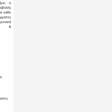
ήγει η
λής
σε κάθε
μματος
ρονικά
ιών &
ας
ματος