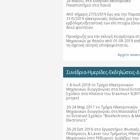
24 Μαΐου, στο Ελληνικό Μεσογειακό
Πανεπιστήμιο στα Χανιά
Από σήμερα 27/5/2019 έως και την Παρα
31/5/2019 ηλεκτρονικές δηλώσεις για την
εμβόλιμη εξεταστική των επί πτυχίω (άνω
8ου) φοιτητών.
Προκήρυξη για την εκλογή Κοσμήτορα στ
Μηχανικών με θητεία από 01-09-2019 κα
τη σχετική αίτηση υποψηφιότητας.
Αρχείο ανακ
Συνέδρια-Ημερίδες-Εκδηλώσεις-Δι
1-8 Ιουλ 2018 το Τμήμα Ηλεκτρονικών
Μηχανικών διοργανώνει στα Χανιά Εντα
Σχολείο στα πλαίσια του Erasmus+ ELBY
project
20-24 Μαρ 2017 το Τμήμα Ηλεκτρονικών
Μηχανικών διοργανώνει στη Μασσαλία Γ
το Εντατικό Σχολείο "Bioelectronics & Me
Electronics"
26-29 Σεπ 2016 στο Εργαστήριο Φυσικής
Πλάσματος & Laser του Τμήματος Ηλεκτ
Μηχανικών (στο Ρέθυμνο): Διαλέξεις του 