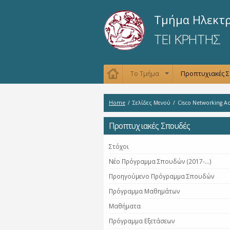
Τμήμα Ηλεκτ
ΤΕΙ ΚΡΗΤΗΣ
Το Τμήμα
Προπτυχιακές 
+
Home
/
Σελίδες Μενού
/
Cisco Networking 
Προπτυχιακές Σπουδές
Στόχοι
Νέο Πρόγραμμα Σπουδών (2017-...)
Προηγούμενο Πρόγραμμα Σπουδών
Πρόγραμμα Μαθημάτων
Μαθήματα
Πρόγραμμα Εξετάσεων