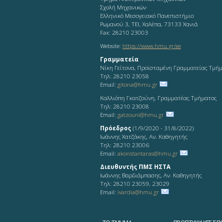
Σχολή Μηχανικών
Ελληνικό Μεσογειακό Πανεπιστήμιο
Ρωμανού 3, ΤΕΙ, Χαλέπα, 73133 Χανιά
Fax: 28210 23003
Website:
https://www.hmu.gr/ee
Γραμματεία
Νίκη Γείτονα, Προϊσταμένη Γραμματείας Τμή
Τηλ: 28210 23058
Email:
gitona@hmu.gr
Καλλιόπη Γκατζούνη, Γραμματέας Τμήματος
Τηλ: 28210 23008
Email:
gatzouni@hmu.gr
Πρόεδρος
(1/9/2020 - 31/8/2022)
Ιωάννης Χατζάκης, Αν. Καθηγητής
Τηλ: 28210 23006
Email:
akonstantaras@hmu.gr
Διευθυντής ΠΜΣ ΗΣΤΑ
Ιωάννης Βαρδιάμπασης, Αν. Καθηγητής
Τηλ: 28210 23059, 23029
Email:
ivardia@hmu.gr