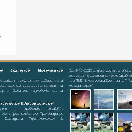
ς
ών Ελληνικού Μεσογειακού
Έως 9-10-2020 οι ηλεκτρονικές αιτήσεις
συμμετοχή στον επόμενο κύκλο (ακαδ. έ
ινοτομίας της ανώτατης εκπαίδευσης στα
του ΠΜΣ "Ηλεκτρονικά Συστήματα Τηλε
νικά, τους αυτοματισμούς, τα laser, τα
Αυτοματισμών"
κή, τη βιοϊατρική τεχνολογία και τα
2019-08-11_ieee-
2019-08-1
201
κοινωνιών & Αυτοματισμών"
odd
ήγει η προθεσμία υποβολής
ε νέο ετήσιο κύκλο του Προγράμματος
2019-08-12_logot
2019-08-
pic
ά Συστήματα Τηλεπικοινωνιών &
21_logoty