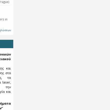
Prague)
rs in
δηλώσεων
κών
ιακού
ξης και
σης στα
ες, τα
 laser,
ς, την
γία και
ήματα
ν"