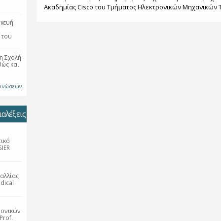
Ακαδημίας Cisco του Τμήματος Ηλεκτρονικών Μηχανικών Τ
σκευή
 του
η Σχολή
θώς και
οινώσεων
αλέξεις
τικό
SIER
αλλίας
dical
ρονικών
Prof.