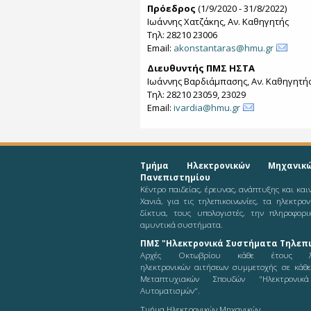
Πρόεδρος
(1/9/2020 - 31/8/2022)
Ιωάννης Χατζάκης, Αν. Καθηγητής
Τηλ: 28210 23006
Email:
akonstantaras@hmu.gr
Διευθυντής ΠΜΣ ΗΣΤΑ
Ιωάννης Βαρδιάμπασης, Αν. Καθηγητή
Τηλ: 28210 23059, 23029
Email:
ivardia@hmu.gr
Τμήμα Ηλεκτρονικών Μηχανικ
Πανεπιστημίου
Κέντρο παιδείας, έρευνας, ανάπτυξης και κα
Χανιά, για τις τηλεπικοινωνίες, τα ηλεκτρο
δίκτυα, τους υπολογιστές, την πληροφορι
αμυντικά συστήματα.
ΠΜΣ "Ηλεκτρονικά Συστήματα Τηλεπι
Αρχές Οκτωβρίου κάθε έτους λ
ηλεκτρονικών αιτήσεων συμμετοχής σε κάθ
Μεταπτυχιακών Σπουδών "Ηλεκτρονικ
Αυτοματισμών".
Τμήμα Ηλεκτρονικών Μηχανικών