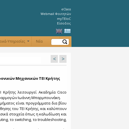
eClass
Webmail Φοιτητών
myTEIoC
Είσοδος
Αναζήτηση
τικά-Υπηρεσίες
Νέα
+
+
<
>
ρονικών Μηχανικών ΤΕΙ Κρήτης
 Κρήτης λειτουργεί Ακαδημία Cisco
 Εφαρμογών Ιωάννη Μπαρμπουνάκη.
Τμήματος είναι προγράμματα δια βίου
θησης του ΤΕΙ Κρήτης, και καλύπτουν
βασικά στοιχεία όπως η καλωδίωση και
g, το switching, το troubleshooting,