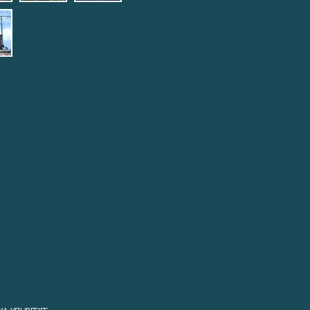
6.jpg
eautos_7.jpg