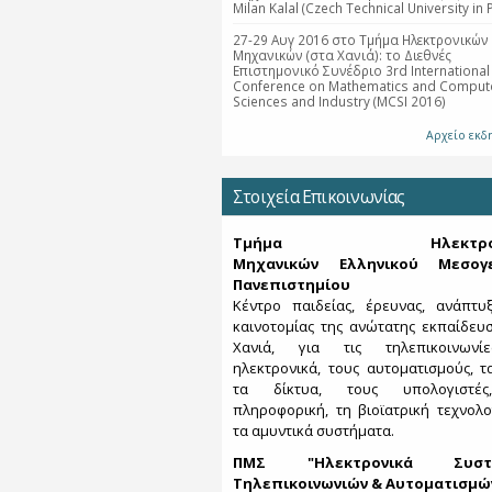
Milan Kalal (Czech Technical University in 
27-29 Αυγ 2016 στο Τμήμα Ηλεκτρονικών
Μηχανικών (στα Χανιά): το Διεθνές
Επιστημονικό Συνέδριο 3rd International
Conference on Mathematics and Compute
Sciences and Industry (MCSI 2016)
Αρχείο εκ
Στοιχεία Επικοινωνίας
Τμήμα Ηλεκτρονι
Μηχανικών Ελληνικού Μεσογε
Πανεπιστημίου
Κέντρο παιδείας, έρευνας, ανάπτυ
καινοτομίας της ανώτατης εκπαίδευ
Χανιά, για τις τηλεπικοινωνί
ηλεκτρονικά, τους αυτοματισμούς, τα
τα δίκτυα, τους υπολογιστέ
πληροφορική, τη βιοϊατρική τεχνολο
τα αμυντικά συστήματα.
ΠΜΣ "Ηλεκτρονικά Συστ
Τηλεπικοινωνιών & Αυτοματισμώ