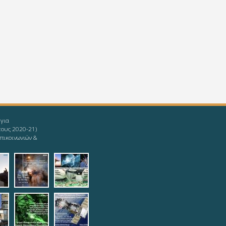
 για
τους 2020-21)
πικοινωνιών &
givingup.jpg
1_ieee-mind.jpg
9-08-11_ieee-
2019-08-11_ieee-
2019-08-
s.jpg
yoda.jpg
12_logotypophds.jpg
ypoista.jpg
top.jpg
teleautos_3.jpg
teleautos_4.jpg
potmimatos.jpg