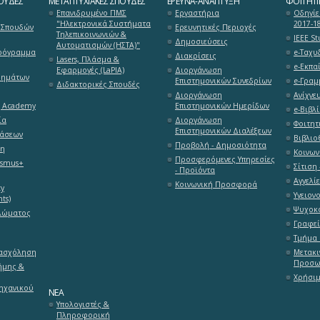
ΟΥΔΈΣ
ΜΕΤΑΠΤΥΧΙΑΚΈΣ ΣΠΟΥΔΈΣ
ΈΡΕΥΝΑ-ΑΝΆΠΤΥΞΗ
ΦΟΙΤΗΤΙ
Επανιδρυμένο ΠΜΣ
Εργαστήρια
Οδηγίε
"Ηλεκτρονικά Συστήματα
2017-1
 Σπουδών
Ερευνητικές Περιοχές
Τηλεπικοινωνιών &
ΙΕΕΕ S
Δημοσιεύσεις
Αυτοματισμών (ΗΣΤΑ)"
ρόγραμμα
e-Ταχυ
Διακρίσεις
Lasers, Πλάσμα &
e-Εκπαί
Εφαρμογές (LaPlA)
Διοργάνωση
θημάτων
Επιστημονικών Συνεδρίων
e-Γραμ
Διδακτορικές Σπουδές
Διοργάνωση
Ανίχνε
g Academy
Επιστημονικών Ημερίδων
e-Βιβλί
ία
Διοργάνωση
Φοιτητ
Επιστημονικών Διαλέξεων
τάσεων
Βιβλιο
Προβολή - Δημοσιότητα
ση
Κοινων
Προσφερόμενες Υπηρεσίες
asmus+
Σίτιση 
- Προϊόντα
Αγγελί
Κοινωνική Προσφορά
ty
Υγειον
ts)
Ψυχοκο
λώματος
Γραφεί
Τμήμα 
πασχόληση
Μετακι
Προσω
ήμης &
Χρήσιμ
ηχανικού
ΝΈΑ
Υπολογιστές &
Πληροφορική