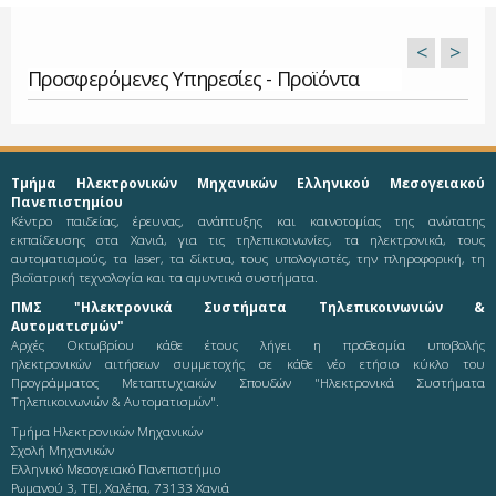
<
>
Προσφερόμενες Υπηρεσίες - Προϊόντα
Τμήμα Ηλεκτρονικών Μηχανικών Ελληνικού Μεσογειακού
Πανεπιστημίου
Κέντρο παιδείας, έρευνας, ανάπτυξης και καινοτομίας της ανώτατης
εκπαίδευσης στα Χανιά, για τις τηλεπικοινωνίες, τα ηλεκτρονικά, τους
αυτοματισμούς, τα laser, τα δίκτυα, τους υπολογιστές, την πληροφορική, τη
βιοϊατρική τεχνολογία και τα αμυντικά συστήματα.
ΠΜΣ "Ηλεκτρονικά Συστήματα Τηλεπικοινωνιών &
Αυτοματισμών"
Αρχές Οκτωβρίου κάθε έτους λήγει η προθεσμία υποβολής
ηλεκτρονικών αιτήσεων συμμετοχής σε κάθε νέο ετήσιο κύκλο του
Προγράμματος Μεταπτυχιακών Σπουδών "Ηλεκτρονικά Συστήματα
Τηλεπικοινωνιών & Αυτοματισμών".
Τμήμα Ηλεκτρονικών Μηχανικών
Σχολή Μηχανικών
Ελληνικό Μεσογειακό Πανεπιστήμιο
Ρωμανού 3, ΤΕΙ, Χαλέπα, 73133 Χανιά