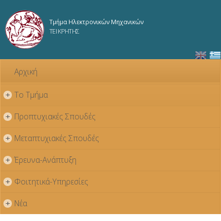
Παράκαμψη
προς το
Τμήμα Ηλεκτρονικών Μηχανικών
κυρίως
ΤΕΙ ΚΡΗΤΗΣ
περιεχόμενο
Αρχική
Το Τμήμα
+
Προπτυχιακές Σπουδές
+
Μεταπτυχιακές Σπουδές
+
Έρευνα-Ανάπτυξη
+
Φοιτητικά-Υπηρεσίες
+
Νέα
+