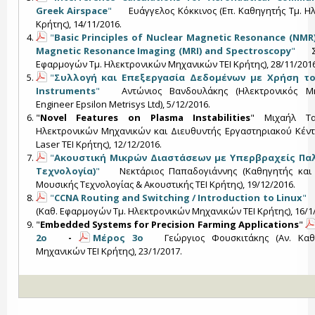
Greek Airspace
"
Ευάγγελος Κόκκινος (Επ. Καθηγητής Τμ. Η
Κρήτης), 14/11/2016.
"
Basic Principles of Nuclear Magnetic Resonance (NMR)
Magnetic Resonance Imaging (MRI) and Spectroscopy
"
Σ
Εφαρμογών Τμ. Ηλεκτρονικών Μηχανικών ΤΕΙ Κρήτης), 28/11/2016
"
Συλλογή και Επεξεργασία Δεδομένων με Χρήση του
Instruments
"
Αντώνιος Βανδουλάκης (Ηλεκτρονικός Μηχ
Engineer Epsilon Metrisys Ltd), 5/12/2016.
"
Novel Features on Plasma Instabilities
" Μιχαήλ Τα
Ηλεκτρονικών Μηχανικών και Διευθυντής Εργαστηριακού Κέν
Laser ΤΕΙ Κρήτης), 12/12/2016.
"
Ακουστική Μικρών Διαστάσεων µε Υπερβραχείς Παλ
Τεχνολογία)
"
Νεκτάριος Παπαδογιάννης (Καθηγητής και
Μουσικής Τεχνολογίας & Ακουστικής ΤΕΙ Κρήτης), 19/12/2016.
"
CCNA Routing and Switching / Introduction to Linux
"
(Καθ. Εφαρμογών Τμ. Ηλεκτρονικών Μηχανικών ΤΕΙ Κρήτης), 16/1
"
Embedded Systems for Precision Farming Applications
"
2ο
-
Μέρος 3ο
Γεώργιος Φουσκιτάκης (Αν. Καθ
Μηχανικών ΤΕΙ Κρήτης), 23/1/2017.