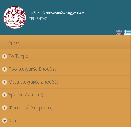
Παράκαμψη
προς το
Τμήμα Ηλεκτρονικών Μηχανικών
κυρίως
ΤΕΙ ΚΡΗΤΗΣ
περιεχόμενο
Αρχική
Το Τμήμα
+
Προπτυχιακές Σπουδές
+
Μεταπτυχιακές Σπουδές
+
Έρευνα-Ανάπτυξη
+
Φοιτητικά-Υπηρεσίες
+
Νέα
+