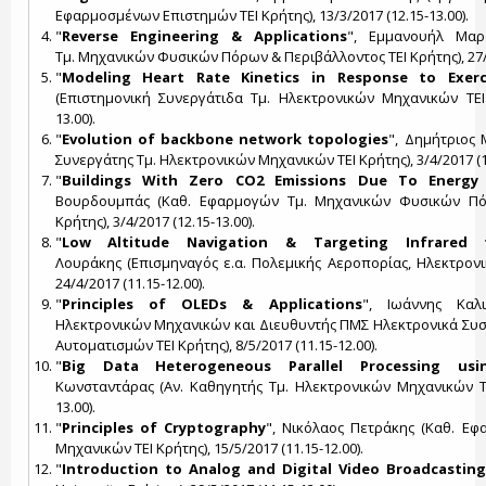
Εφαρμοσμένων Επιστημών ΤΕΙ Κρήτης), 13/3/2017 (12.15-13.00).
"
Reverse Engineering & Applications
", Εμμανουήλ Μαρ
Τμ. Μηχανικών Φυσικών Πόρων & Περιβάλλοντος ΤΕΙ Κρήτης), 27/3/
"
Modeling Heart Rate Kinetics in Response to Exerc
(Επιστημονική Συνεργάτιδα Τμ. Ηλεκτρονικών Μηχανικών ΤΕΙ Κ
13.00).
"
Evolution of backbone network topologies
", Δημήτριος 
Συνεργάτης Τμ. Ηλεκτρονικών Μηχανικών ΤΕΙ Κρήτης), 3/4/2017 (11
"
Buildings With Zero CO2 Emissions Due To Energy
Βουρδουμπάς (Καθ. Εφαρμογών Τμ. Μηχανικών Φυσικών Πό
Κρήτης), 3/4/2017 (12.15-13.00).
"
Low Altitude Navigation & Targeting Infrared 
Λουράκης (Επισμηναγός ε.α. Πολεμικής Αεροπορίας, Ηλεκτρονι
24/4/2017 (11.15-12.00).
"
Principles of OLEDs & Applications
", Ιωάννης Καλ
Ηλεκτρονικών Μηχανικών και Διευθυντής ΠΜΣ Ηλεκτρονικά Συ
Αυτοματισμών ΤΕΙ Κρήτης), 8/5/2017 (11.15-12.00).
"
Big Data Heterogeneous Parallel Processing u
Κωνσταντάρας (Αν. Καθηγητής Τμ. Ηλεκτρονικών Μηχανικών ΤΕΙ
13.00).
"
Principles of Cryptography
", Νικόλαος Πετράκης (Καθ. Ε
Μηχανικών ΤΕΙ Κρήτης), 15/5/2017 (11.15-12.00).
"
Introduction to Analog and Digital Video Broadcasting