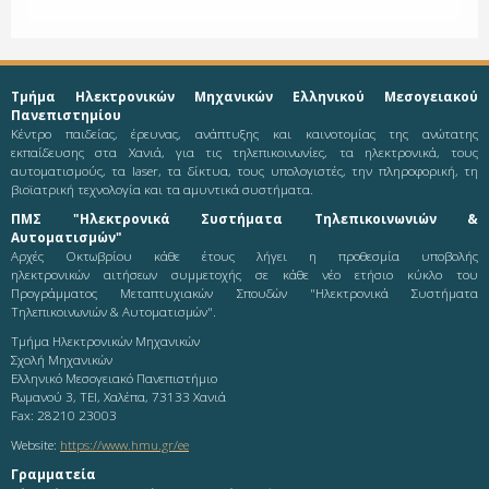
Τμήμα Ηλεκτρονικών Μηχανικών Ελληνικού Μεσογειακού
Πανεπιστημίου
Κέντρο παιδείας, έρευνας, ανάπτυξης και καινοτομίας της ανώτατης
εκπαίδευσης στα Χανιά, για τις τηλεπικοινωνίες, τα ηλεκτρονικά, τους
αυτοματισμούς, τα laser, τα δίκτυα, τους υπολογιστές, την πληροφορική, τη
βιοϊατρική τεχνολογία και τα αμυντικά συστήματα.
ΠΜΣ "Ηλεκτρονικά Συστήματα Τηλεπικοινωνιών &
Αυτοματισμών"
Αρχές Οκτωβρίου κάθε έτους λήγει η προθεσμία υποβολής
ηλεκτρονικών αιτήσεων συμμετοχής σε κάθε νέο ετήσιο κύκλο του
Προγράμματος Μεταπτυχιακών Σπουδών "Ηλεκτρονικά Συστήματα
Τηλεπικοινωνιών & Αυτοματισμών".
Τμήμα Ηλεκτρονικών Μηχανικών
Σχολή Μηχανικών
Ελληνικό Μεσογειακό Πανεπιστήμιο
Ρωμανού 3, ΤΕΙ, Χαλέπα, 73133 Χανιά
Fax: 28210 23003
Website:
https://www.hmu.gr/ee
Γραμματεία