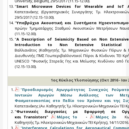
University, Belgium), 29/5/2017 (11.15-12.00).
"
Smart Microwave Devices for Wearable and IoT Ap
Καπετανάκης (Εργαστηριακός Συνεργάτης Τμ. Ηλεκτρονικών
29/5/2017 (12.15-13.00).
"
Υποβρύχια Ακουστική και Συστήματα Ηχοεντοπισμο
πρώην Τμηματάρχης Σταθμού Ακουστικών Μετρήσεων Ναυστ
(11.15-12.00).
"
A Description of Seismicity Based on Non Extensive 
Introduction to Non Extensive Statistical Seismo
Βαλλιανάτος (Καθηγητής Τμ. Μηχανικών Φυσικών Πόρων & Π
Διευθυντής ΠΜΣ Γεωπεριβαλλοντικοί Πόροι & Κίνδυνοι ΤΕΙ Κρή
UNESCO "Φυσικής Στερεάς Γης και Μείωσης Κινδύνου από Γεω
(12.15-13.00).
1ος Κύκλος Υλοποίησης (Οκτ 2016 - Ιαν 2
"
Προσδιορισµός Αγωγιµότητας Συνεχούς Ρεύµα
Ιοντικών Αγωγών Μέσω Ανάλυσης των Μετρή
Φασµατοσκοπίας στο Πεδίο του Χρόνου και της Συ
Καπετανάκης (Αν. Καθηγητής Τμ. Ηλεκτρονικών Μηχανικών ΤΕΙ Κρή
"
Φωτονικές διεργασίες με Εφαρμογή σε Οργ
και Transistors"
Μέρος 1ο
-
Μέρος 2ο
Κων
Καθηγητής Τμ. Ηλεκτρονικών Μηχανικών ΤΕΙ Κρήτης), 14/11/2016
"
Interference Calculations for Aeronautical Commun