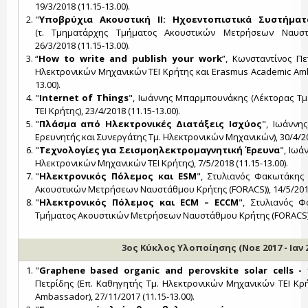
19/3/2018 (11.15-13.00).
"
Υποβρύχια Ακουστική ΙΙ: Ηχοεντοπιστικά Συστήματ
(τ. Τμηματάρχης Τμήματος Ακουστικών Μετρήσεων Ναυστ
26/3/2018 (11.15-13.00).
“
How to write and publish your work
”, Κωνσταντίνος Πε
Ηλεκτρονικών Μηχανικών ΤΕΙ Κρήτης και Erasmus Academic Amba
13.00).
"
Internet of Things
", Ιωάννης Μπαρμπουνάκης (Λέκτορας Τμ
ΤΕΙ Κρήτης), 23/4/2018 (11.15-13.00).
"
Πλάσμα από Ηλεκτρονικές Διατάξεις Ισχύος​​​​​​​
", Ιωάννη
Ερευνητής και Συνεργάτης Τμ. Ηλεκτρονικών Μηχανικών), 30/4/201
"
Τεχνολογίες για Σεισμοηλεκτρομαγνητική Έρευνα
", Ιωά
Ηλεκτρονικών Μηχανικών ΤΕΙ Κρήτης), 7/5/2018 (11.15-13.00).
"
Ηλεκτρονικός Πόλεμος και ESM
", Στυλιανός Φακωτάκης 
Ακουστικών Μετρήσεων Ναυστάθμου Κρήτης (FORACS)), 14/5/2018 
"
Ηλεκτρονικός Πόλεμος και ECM – ECCM
", Στυλιανός Φ
Τμήματος Ακουστικών Μετρήσεων Ναυστάθμου Κρήτης (FORACS)), 2
3ος Κύκλος Υλοποίησης (Νοε 2017 - Ιαν 2
"
Graphene based organic and perovskite solar cells -
Πετρίδης (Επ. Καθηγητής Τμ. Ηλεκτρονικών Μηχανικών ΤΕΙ Κρ
Ambassador), 27/11/2017 (11.15-13.00).