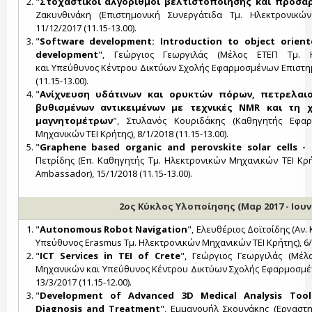
"
Στοχαστικοί αλγόριθμοι βελτιστοποίησης και προσα
Ζακυνθινάκη (Επιστημονική Συνεργάτιδα Τμ. Ηλεκτρονικών
11/12/2017 (11.15-13.00).
"
Software development: Ιntroduction to object orie
development
", Γεώργιος Γεωργιλάς (Μέλος ΕΤΕΠ Τμ. 
και Υπεύθυνος Κέντρου Δικτύων Σχολής Εφαρμοσμένων Επιστημώ
(11.15-13.00).
"
Ανίχνευση υδάτινων και ορυκτών πόρων, πετρελαιο
βυθισμένων αντικειμένων με τεχνικές ΝΜR και τη 
μαγνητομέτρων
", Στυλανός Κουριδάκης (Καθηγητής Εφα
Μηχανικών ΤΕΙ Κρήτης), 8/1/2018 (11.15-13.00).
"
Graphene based organic and perovskite solar cells -
Πετρίδης (Επ. Καθηγητής Τμ. Ηλεκτρονικών Μηχανικών ΤΕΙ Κρ
Ambassador), 15/1/2018 (11.15-13.00).
2ος Κύκλος Υλοποίησης (Μαρ 2017 - Ιουν 
"
Autonomous Robot Navigation
", Ελευθέριος Δοϊτσίδης (Αν
Υπεύθυνος Erasmus Τμ. Ηλεκτρονικών Μηχανικών ΤΕΙ Κρήτης), 6/3/
"
ICT Services in TEI of Crete
", Γεώργιος Γεωργιλάς (Μέλ
Μηχανικών και Υπεύθυνος Κέντρου Δικτύων Σχολής Εφαρμοσμέν
13/3/2017 (11.15-12.00).
"
Development of Advanced 3D Medical Analysis Tools 
Diagnosis and Treatment
", Εμμανουήλ Σκουνάκης (Εργαστ