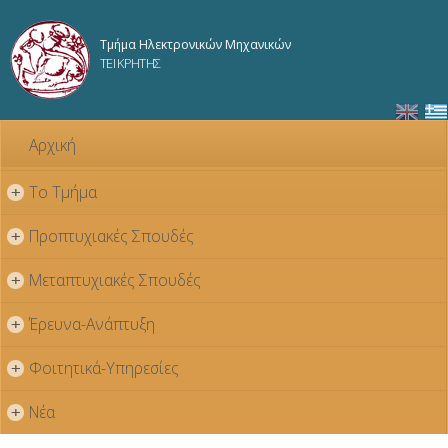
Παράκαμψη
προς το
Τμήμα Ηλεκτρονικών Μηχανικών
κυρίως
ΤΕΙ ΚΡΗΤΗΣ
περιεχόμενο
Αρχική
Το Τμήμα
+
Προπτυχιακές Σπουδές
+
Μεταπτυχιακές Σπουδές
+
Έρευνα-Ανάπτυξη
+
Φοιτητικά-Υπηρεσίες
+
Νέα
+