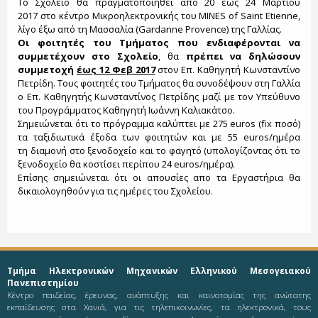
Το Σχολείο θα πραγματοποιηθεί από 20 έως 24 Μαρτίου
2017 στο κέντρο Μικροηλεκτρονικής του MINES of Saint Etienne,
λίγο έξω από τη Μασσαλία (Gardanne Provence) της Γαλλίας.
Οι φοιτητές του Τμήματος που ενδιαφέρονται να
συμμετέχουν στο Σχολείο
, θα
πρέπει να δηλώσουν
συμμετοχή
έως 12 Φεβ 2017
στον Επ. Καθηγητή Κωνσταντίνο
Πετρίδη. Τους φοιτητές του Τμήματος θα συνοδέψουν στη Γαλλία
ο Επ. Καθηγητής Κωνσταντίνος Πετρίδης μαζί με τον Υπεύθυνο
του Προγράμματος Καθηγητή Ιωάννη Καλιακάτσο.
Σημειώνεται ότι τo πρόγραμμα καλύπτει με 275 euros (fix ποσό)
τα ταξιδιωτικά έξοδα των φοιτητών και με 55 euros/ημέρα
τη διαμονή στο ξενοδoχείο και το φαγητό (υπολογίζοντας ότι το
ξενοδοχείο θα κοστίσει περίπου 24 euros/ημέρα).
Επίσης σημειώνεται ότι οι απουσίες απο τα Εργαστήρια θα
δικαιολογηθούν για τις ημέρες του Σχολείου.
Τμήμα Ηλεκτρονικών Μηχανικών Ελληνικού Μεσογειακού
Πανεπιστημίου
Κέντρο παιδείας, έρευνας, ανάπτυξης και καινοτομίας της ανώτατης
εκπαίδευσης στα Χανιά, για τις τηλεπικοινωνίες, τα ηλεκτρονικά, τους