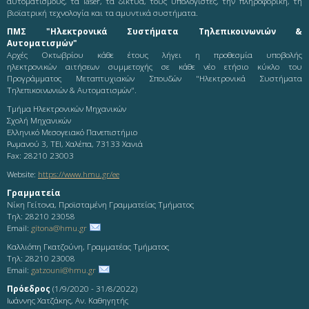
αυτοματισμούς, τα laser, τα δίκτυα, τους υπολογιστές, την πληροφορική, τη
βιοϊατρική τεχνολογία και τα αμυντικά συστήματα.
ΠΜΣ "Ηλεκτρονικά Συστήματα Τηλεπικοινωνιών &
Αυτοματισμών"
Αρχές Οκτωβρίου κάθε έτους λήγει η προθεσμία υποβολής
ηλεκτρονικών αιτήσεων συμμετοχής σε κάθε νέο ετήσιο κύκλο του
Προγράμματος Μεταπτυχιακών Σπουδών "Ηλεκτρονικά Συστήματα
Τηλεπικοινωνιών & Αυτοματισμών".
Τμήμα Ηλεκτρονικών Μηχανικών
Σχολή Μηχανικών
Ελληνικό Μεσογειακό Πανεπιστήμιο
Ρωμανού 3, ΤΕΙ, Χαλέπα, 73133 Χανιά
Fax: 28210 23003
Website:
https://www.hmu.gr/ee
Γραμματεία
Νίκη Γείτονα, Προϊσταμένη Γραμματείας Τμήματος
Τηλ: 28210 23058
Email:
gitona@hmu.gr
Καλλιόπη Γκατζούνη, Γραμματέας Τμήματος
Τηλ: 28210 23008
Email:
gatzouni@hmu.gr
Πρόεδρος
(1/9/2020 - 31/8/2022)
Ιωάννης Χατζάκης, Αν. Καθηγητής