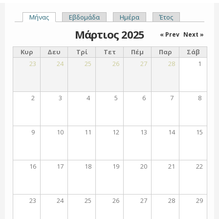
Μήνας
(ενεργή καρτέλα)
Εβδομάδα
Ημέρα
Έτος
Πρωτεύουσες καρτέλες
Μάρτιος 2025
« Prev
Next »
Κυρ
Δευ
Τρί
Τετ
Πέμ
Παρ
Σάβ
23
24
25
26
27
28
1
2
3
4
5
6
7
8
9
10
11
12
13
14
15
16
17
18
19
20
21
22
23
24
25
26
27
28
29