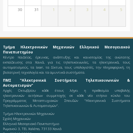
30
31
1
2
3
4
5
Τμήμα Ηλεκτρονικών Μηχανικών Ελληνικού Μεσογειακού
Πανεπιστημίου
Κέντρο παιδείας, έρευνας, ανάπτυξης και καινοτομίας της ανώτατης
εκπαίδευσης στα Χανιά, για τις τηλεπικοινωνίες, τα ηλεκτρονικά, τους
αυτοματισμούς, τα laser, τα δίκτυα, τους υπολογιστές, την πληροφορική, τη
βιοϊατρική τεχνολογία και τα αμυντικά συστήματα.
ΠΜΣ "Ηλεκτρονικά Συστήματα Τηλεπικοινωνιών &
Αυτοματισμών"
Αρχές Οκτωβρίου κάθε έτους λήγει η προθεσμία υποβολής
ηλεκτρονικών αιτήσεων συμμετοχής σε κάθε νέο ετήσιο κύκλο του
Προγράμματος Μεταπτυχιακών Σπουδών "Ηλεκτρονικά Συστήματα
Τηλεπικοινωνιών & Αυτοματισμών".
Τμήμα Ηλεκτρονικών Μηχανικών
Σχολή Μηχανικών
Ελληνικό Μεσογειακό Πανεπιστήμιο
Ρωμανού 3, ΤΕΙ, Χαλέπα, 73133 Χανιά