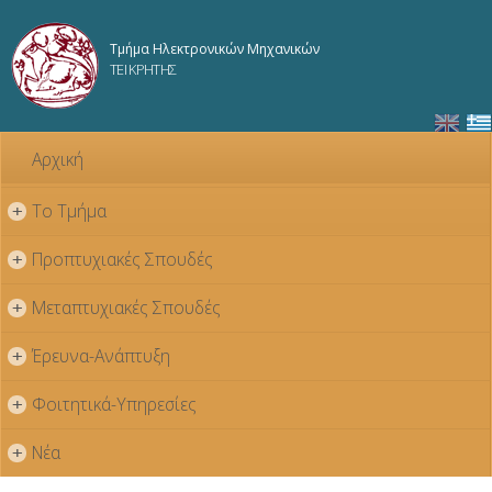
Παράκαμψη
προς το
Τμήμα Ηλεκτρονικών Μηχανικών
κυρίως
ΤΕΙ ΚΡΗΤΗΣ
περιεχόμενο
Αρχική
Το Τμήμα
+
Προπτυχιακές Σπουδές
+
Μεταπτυχιακές Σπουδές
+
Έρευνα-Ανάπτυξη
+
Φοιτητικά-Υπηρεσίες
+
Νέα
+