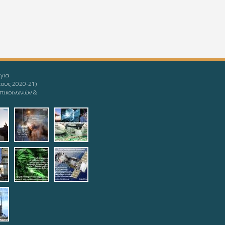
 για
τους 2020-21)
πικοινωνιών &
givingup.jpg
1_ieee-mind.jpg
9-08-11_ieee-
2019-08-11_ieee-
2019-08-
s.jpg
yoda.jpg
12_logotypophds.jpg
ypoista.jpg
top.jpg
teleautos_3.jpg
teleautos_4.jpg
potmimatos.jpg
6.jpg
eautos_7.jpg