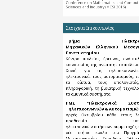
Conference on Mathematics and Compute
Sciences and Industry (MCSI 2016)
Στοιχεία Επικοινωνίας
Τμήμα Ηλεκτρονι
Μηχανικών Ελληνικού Μεσογε
Πανεπιστημίου
Κέντρο παιδείας, έρευνας, ανάπτυ
καινοτομίας της ανώτατης εκπαίδευ
Χανιά, για τις τηλεπικοινωνί
ηλεκτρονικά, τους αυτοματισμούς, τα
τα δίκτυα, τους υπολογιστέ
πληροφορική, τη βιοϊατρική τεχνολο
τα αμυντικά συστήματα.
ΠΜΣ "Ηλεκτρονικά Συστ
Τηλεπικοινωνιών & Αυτοματισμώ
Αρχές Οκτωβρίου κάθε έτους λ
προθεσμία υποβο
ηλεκτρονικών αιτήσεων συμμετοχής 
νέο ετήσιο κύκλο του Προγρά
Μεταπτυχιακών Σπουδών "Ηλεκτ