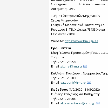
Συστήματα Τηλεπικοινων
Αυτοματισμών".
Τμήμα Ηλεκτρονικών Μηχανικών
Σχολή Μηχανικών
Ελληνικό Μεσογειακό Πανεπιστήμιο
Ρωμανού 3, ΤΕΙ, Χαλέπα, 73133 Χανιά
Fax: 28210 23003
Website:
https://www.hmu.gr/ee
Γραμματεία
Νίκη Γείτονα, Προϊσταμένη Γραμματεί
Τμήματος
Τηλ: 28210 23058
Email:
gitona@hmu.gr
Καλλιόπη Γκατζούνη, Γραμματέας Τμή
Τηλ: 28210 23008
Email:
gatzouni@hmu.gr
Πρόεδρος
(1/9/2020 - 31/8/2022)
Ιωάννης Χατζάκης, Αν. Καθηγητής
Τηλ: 28210 23006
Email:
akonstantaras@hmu.gr