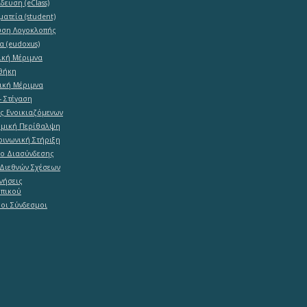
δευση (eClass)
ματεία (student)
υση Λογοκλοπής
α (eudoxus)
ική Μέριμνα
θήκη
ική Μέριμνα
- Στέγαση
ες Ενοικιαζόμενων
ομική Περίθαλψη
ινωνική Στήριξη
ο Διασύνδεσης
Διεθνών Σχέσεων
νήσεις
πικού
οι Σύνδεσμοι