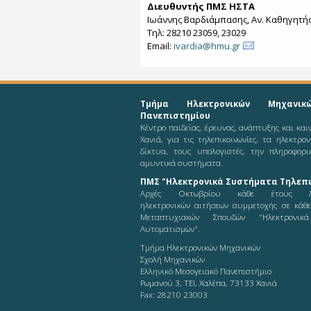
Διευθυντής ΠΜΣ ΗΣΤΑ
Ιωάννης Βαρδιάμπασης, Αν. Καθηγητή
Τηλ: 28210 23059, 23029
Email:
ivardia@hmu.gr
Τμήμα Ηλεκτρονικών Μηχανικ
Πανεπιστημίου
Κέντρο παιδείας, έρευνας, ανάπτυξης και κα
Χανιά, για τις τηλεπικοινωνίες, τα ηλεκτρο
δίκτυα, τους υπολογιστές, την πληροφορι
αμυντικά συστήματα.
ΠΜΣ "Ηλεκτρονικά Συστήματα Τηλεπι
Αρχές Οκτωβρίου κάθε έτους λ
ηλεκτρονικών αιτήσεων συμμετοχής σε κάθ
Μεταπτυχιακών Σπουδών "Ηλεκτρονικ
Αυτοματισμών".
Τμήμα Ηλεκτρονικών Μηχανικών
Σχολή Μηχανικών
Ελληνικό Μεσογειακό Πανεπιστήμιο
Ρωμανού 3, ΤΕΙ, Χαλέπα, 73133 Χανιά
Fax: 28210 23003