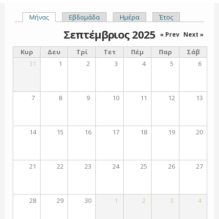
Μήνας
(ενεργή καρτέλα)
Εβδομάδα
Ημέρα
Έτος
Πρωτεύουσες καρτέλες
Σεπτέμβριος 2025
« Prev
Next »
Κυρ
Δευ
Τρί
Τετ
Πέμ
Παρ
Σάβ
31
1
2
3
4
5
6
7
8
9
10
11
12
13
14
15
16
17
18
19
20
21
22
23
24
25
26
27
28
29
30
1
2
3
4