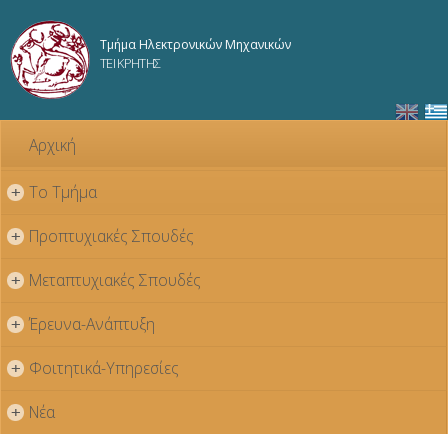
Παράκαμψη
προς το
Τμήμα Ηλεκτρονικών Μηχανικών
κυρίως
ΤΕΙ ΚΡΗΤΗΣ
περιεχόμενο
Αρχική
Το Τμήμα
+
Προπτυχιακές Σπουδές
+
Μεταπτυχιακές Σπουδές
+
Έρευνα-Ανάπτυξη
+
Φοιτητικά-Υπηρεσίες
+
Νέα
+