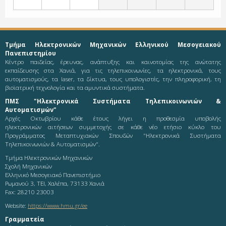
Τμήμα Ηλεκτρονικών Μηχανικών Ελληνικού Μεσογειακού
Πανεπιστημίου
Κέντρο παιδείας, έρευνας, ανάπτυξης και καινοτομίας της ανώτατης
εκπαίδευσης στα Χανιά, για τις τηλεπικοινωνίες, τα ηλεκτρονικά, τους
αυτοματισμούς, τα laser, τα δίκτυα, τους υπολογιστές, την πληροφορική, τη
βιοϊατρική τεχνολογία και τα αμυντικά συστήματα.
ΠΜΣ "Ηλεκτρονικά Συστήματα Τηλεπικοινωνιών &
Αυτοματισμών"
Αρχές Οκτωβρίου κάθε έτους λήγει η προθεσμία υποβολής
ηλεκτρονικών αιτήσεων συμμετοχής σε κάθε νέο ετήσιο κύκλο του
Προγράμματος Μεταπτυχιακών Σπουδών "Ηλεκτρονικά Συστήματα
Τηλεπικοινωνιών & Αυτοματισμών".
Τμήμα Ηλεκτρονικών Μηχανικών
Σχολή Μηχανικών
Ελληνικό Μεσογειακό Πανεπιστήμιο
Ρωμανού 3, ΤΕΙ, Χαλέπα, 73133 Χανιά
Fax: 28210 23003
Website:
https://www.hmu.gr/ee
Γραμματεία