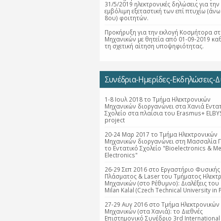
31/5/2019 ηλεκτρονικές δηλώσεις για την
εμβόλιμη εξεταστική των επί πτυχίω (άνω
8ου) φοιτητών.
Προκήρυξη για την εκλογή Κοσμήτορα στ
Μηχανικών με θητεία από 01-09-2019 κα
τη σχετική αίτηση υποψηφιότητας.
Συνέδρια-Ημερίδες-Εκδηλώσεις-Δι
1-8 Ιουλ 2018 το Τμήμα Ηλεκτρονικών
Μηχανικών διοργανώνει στα Χανιά Εντα
Σχολείο στα πλαίσια του Erasmus+ ELBY
project
20-24 Μαρ 2017 το Τμήμα Ηλεκτρονικών
Μηχανικών διοργανώνει στη Μασσαλία Γ
το Εντατικό Σχολείο "Bioelectronics & Me
Electronics"
26-29 Σεπ 2016 στο Εργαστήριο Φυσικής
Πλάσματος & Laser του Τμήματος Ηλεκτ
Μηχανικών (στο Ρέθυμνο): Διαλέξεις του 
Milan Kalal (Czech Technical University in 
27-29 Αυγ 2016 στο Τμήμα Ηλεκτρονικών
Μηχανικών (στα Χανιά): το Διεθνές
Επιστημονικό Συνέδριο 3rd International