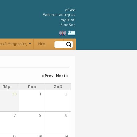
eClass
Webmail Φοιτητών
myTEIoC
Είσοδος
Αναζήτηση
τικά-Υπηρεσίες
Νέα
+
+
« Prev
Next »
Πέμ
Παρ
Σάβ
30
1
2
7
8
9
14
15
16