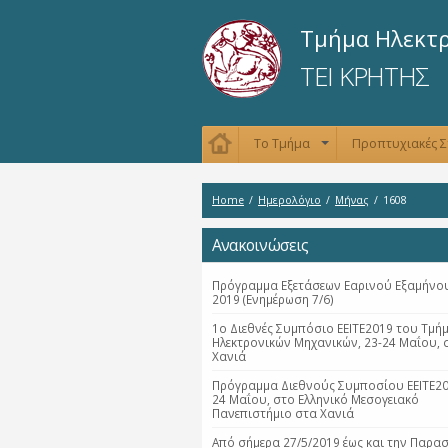
Τμήμα Ηλεκτ
ΤΕΙ ΚΡΗΤΗΣ
Το Τμήμα
Προπτυχιακές 
+
Home
/
Ημερολόγιο
/
Μήνας
/
1608
Ανακοινώσεις
Πρόγραμμα Εξετάσεων Εαρινού Εξαμήνου
2019 (Ενημέρωση 7/6)
1ο Διεθνές Συμπόσιο ΕΕΙΤΕ2019 του Τμή
Ηλεκτρονικών Μηχανικών, 23-24 Μαΐου, 
Χανιά
Πρόγραμμα Διεθνούς Συμποσίου ΕΕΙΤΕ20
24 Μαΐου, στο Ελληνικό Μεσογειακό
Πανεπιστήμιο στα Χανιά
Από σήμερα 27/5/2019 έως και την Παρα