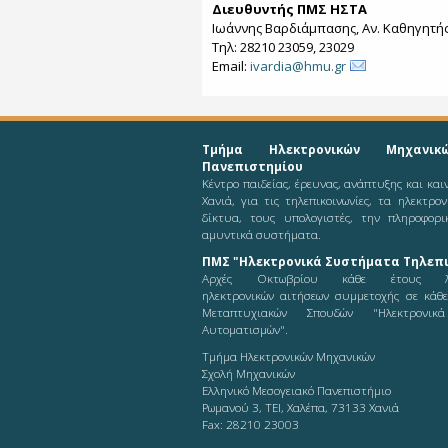
Διευθυντής ΠΜΣ ΗΣΤΑ
Ιωάννης Βαρδιάμπασης, Αν. Καθηγητή
Τηλ: 28210 23059, 23029
Email:
ivardia@hmu.gr
Τμήμα Ηλεκτρονικών Μηχανικ
Πανεπιστημίου
Κέντρο παιδείας, έρευνας, ανάπτυξης και κα
Χανιά, για τις τηλεπικοινωνίες, τα ηλεκτρο
δίκτυα, τους υπολογιστές, την πληροφορι
αμυντικά συστήματα.
ΠΜΣ "Ηλεκτρονικά Συστήματα Τηλεπι
Αρχές Οκτωβρίου κάθε έτους λ
ηλεκτρονικών αιτήσεων συμμετοχής σε κάθ
Μεταπτυχιακών Σπουδών "Ηλεκτρονικ
Αυτοματισμών".
Τμήμα Ηλεκτρονικών Μηχανικών
Σχολή Μηχανικών
Ελληνικό Μεσογειακό Πανεπιστήμιο
Ρωμανού 3, ΤΕΙ, Χαλέπα, 73133 Χανιά
Fax: 28210 23003