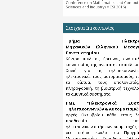
Conference on Mathematics and Compute
Sciences and Industry (MCSI 2016)
Στοιχεία Επικοινωνίας
Τμήμα Ηλεκτρονι
Μηχανικών Ελληνικού Μεσογε
Πανεπιστημίου
Κέντρο παιδείας, έρευνας, ανάπτυ
καινοτομίας της ανώτατης εκπαίδευ
Χανιά, για τις τηλεπικοινωνί
ηλεκτρονικά, τους αυτοματισμούς, τα
τα δίκτυα, τους υπολογιστέ
πληροφορική, τη βιοϊατρική τεχνολο
τα αμυντικά συστήματα.
ΠΜΣ "Ηλεκτρονικά Συστ
Τηλεπικοινωνιών & Αυτοματισμώ
Αρχές Οκτωβρίου κάθε έτους λ
προθεσμία υποβο
ηλεκτρονικών αιτήσεων συμμετοχής 
νέο ετήσιο κύκλο του Προγρά
Μεταπτυχιακών Σπουδών "Ηλεκτ