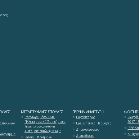
ματος
ΟΥΔΈΣ
ΜΕΤΑΠΤΥΧΙΑΚΈΣ ΣΠΟΥΔΈΣ
ΈΡΕΥΝΑ-ΑΝΆΠΤΥΞΗ
ΦΟΙΤΗΤΙ
Επανιδρυμένο ΠΜΣ
Εργαστήρια
Οδηγίε
"Ηλεκτρονικά Συστήματα
2017-1
 Σπουδών
Ερευνητικές Περιοχές
Τηλεπικοινωνιών &
ΙΕΕΕ S
Δημοσιεύσεις
Αυτοματισμών (ΗΣΤΑ)"
ρόγραμμα
e-Ταχυ
Διακρίσεις
Lasers, Πλάσμα &