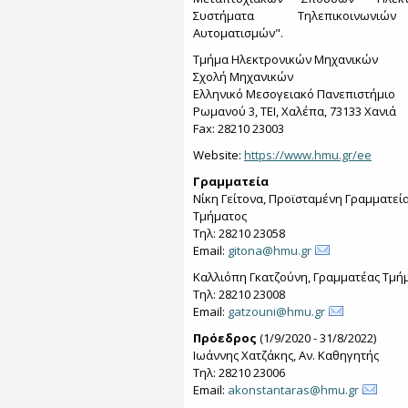
Συστήματα Τηλεπικοινων
Αυτοματισμών".
Τμήμα Ηλεκτρονικών Μηχανικών
Σχολή Μηχανικών
Ελληνικό Μεσογειακό Πανεπιστήμιο
Ρωμανού 3, ΤΕΙ, Χαλέπα, 73133 Χανιά
Fax: 28210 23003
Website:
https://www.hmu.gr/ee
Γραμματεία
Νίκη Γείτονα, Προϊσταμένη Γραμματεί
Τμήματος
Τηλ: 28210 23058
Email:
gitona@hmu.gr
Καλλιόπη Γκατζούνη, Γραμματέας Τμή
Τηλ: 28210 23008
Email:
gatzouni@hmu.gr
Πρόεδρος
(1/9/2020 - 31/8/2022)
Ιωάννης Χατζάκης, Αν. Καθηγητής
Τηλ: 28210 23006
Email:
akonstantaras@hmu.gr