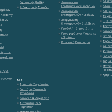
e-Εκπαί
Εφαρμογές (LaPlA)
Διοργάνωση
Επιστημονικών Συνεδρίων
e-Γραμ
Διδακτορικές Σπουδές
θημάτων
Διοργάνωση
e-Βιβλί
g Academy
Επιστημονικών Ημερίδων
Ανίχνε
τάσεων
Διοργάνωση
Βιβλιο
Επιστημονικών Διαλέξεων
ία
Φοιτητ
Προβολή - Δημοσιότητα
ση
Κοινων
Προσφερόμενες Υπηρεσίες
asmus+
Σίτιση 
- Προϊόντα
Αγγελί
Κοινωνική Προσφορά
ty
Υγειον
ts)
Ψυχοκο
λώματος
Γραφεί
πασχόληση
Τμήμα 
Μετακι
Προσω
ήμης &
Χρήσιμ
ηχανικού
ΝΈΑ
Αμυντικές Τεχνολογίες
Επιστήμη, Έρευνα &
Τεχνολογία
Κοινωνία & Ψυχολογία
Αυτοματισμοί &
Ρομποτική
Τηλεπικοινωνίες