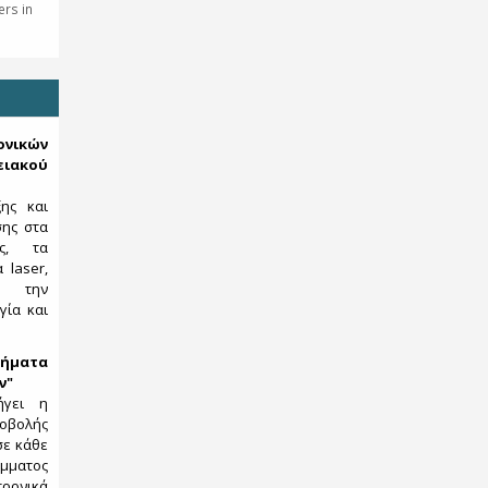
rs in
κών
ιακού
ξης και
σης στα
ες, τα
 laser,
ς, την
γία και
ήματα
ν"
ήγει η
λής
σε κάθε
μματος
ρονικά