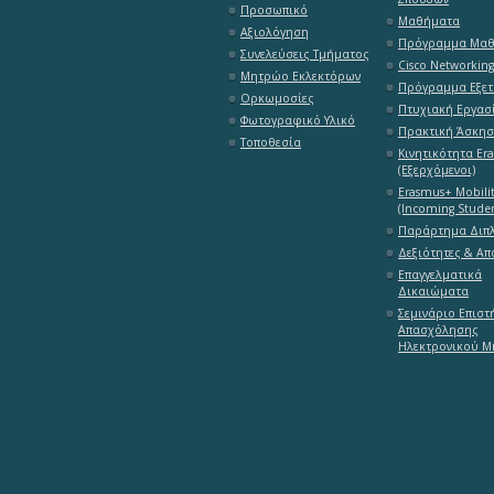
Προσωπικό
Μαθήματα
Αξιολόγηση
Πρόγραμμα Μα
Συνελεύσεις Τμήματος
Cisco Networkin
Μητρώο Εκλεκτόρων
Πρόγραμμα Εξε
Ορκωμοσίες
Πτυχιακή Εργασ
Φωτογραφικό Υλικό
Πρακτική Άσκη
Τοποθεσία
Κινητικότητα Er
(Εξερχόμενοι)
Erasmus+ Mobili
(Incoming Studen
Παράρτημα Διπ
Δεξιότητες & Α
Επαγγελματικά
Δικαιώματα
Σεμινάριο Επιστ
Απασχόλησης
Ηλεκτρονικού Μ