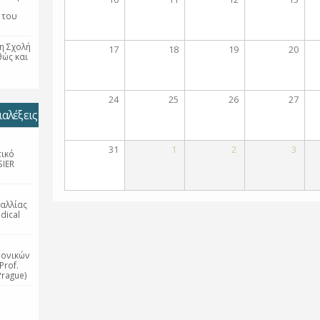
 του
η Σχολή
17
18
19
20
θώς και
24
25
26
27
αλέξεις
31
1
2
3
τικό
SIER
αλλίας
dical
ρονικών
Prof.
Prague)