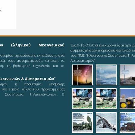
ς
ών Ελληνικού Μεσογειακού
Έως 9-10-2020 οι ηλεκτρονικές αιτήσεις
συμμετοχή στον επόμενο κύκλο (ακαδ. έ
ινοτομίας της ανώτατης εκπαίδευσης στα
του ΠΜΣ "Ηλεκτρονικά Συστήματα Τηλε
νικά, τους αυτοματισμούς, τα laser, τα
Αυτοματισμών"
κή, τη βιοϊατρική τεχνολογία και τα
2019-08-11_ieee-
2019-08-1
201
κοινωνιών & Αυτοματισμών"
odd
ήγει η προθεσμία υποβολής
ε νέο ετήσιο κύκλο του Προγράμματος
2019-08-12_logot
2019-08-
pic
ά Συστήματα Τηλεπικοινωνιών &
21_logoty
teleautos_5.jpg
teleautos_
tel