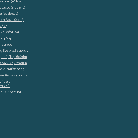
δευση (eClass)
ματεία (student)
α (eudoxus)
υση Λογοκλοπής
θήκη
ική Μέριμνα
ική Μέριμνα
- Στέγαση
ες Ενοικιαζόμενων
ομική Περίθαλψη
ινωνική Στήριξη
ο Διασύνδεσης
Διεθνών Σχέσεων
νήσεις
πικού
οι Σύνδεσμοι