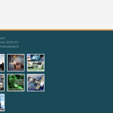
 για
τους 2020-21)
πικοινωνιών &
givingup.jpg
1_ieee-mind.jpg
9-08-11_ieee-
2019-08-11_ieee-
2019-08-
s.jpg
yoda.jpg
12_logotypophds.jpg
ypoista.jpg
top.jpg
teleautos_3.jpg
teleautos_4.jpg
potmimatos.jpg
6.jpg
eautos_7.jpg