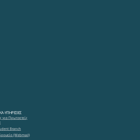
ΚΆ-ΥΠΗΡΕΣΊΕΣ
ς για Πρωτοετείς
8
tudent Branch
δρομείο (Webmail)