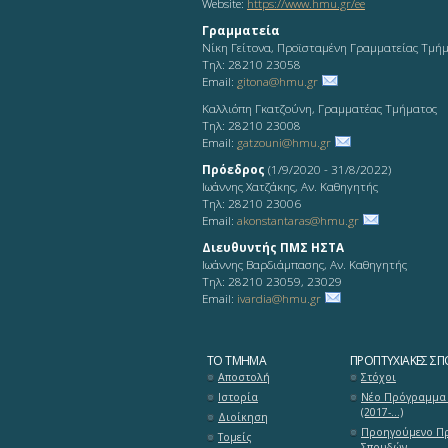
Website:
https://www.hmu.gr/ee
Γραμματεία
Νίκη Γείτονα, Προϊσταμένη Γραμματείας Τμή
Τηλ: 28210 23058
Email:
gitona@hmu.gr
Καλλιόπη Γκατζούνη, Γραμματέας Τμήματος
Τηλ: 28210 23008
Email:
gatzouni@hmu.gr
Πρόεδρος
(1/9/2020 - 31/8/2022)
Ιωάννης Χατζάκης, Αν. Καθηγητής
Τηλ: 28210 23006
Email:
akonstantaras@hmu.gr
Διευθυντής ΠΜΣ ΗΣΤΑ
Ιωάννης Βαρδιάμπασης, Αν. Καθηγητής
Τηλ: 28210 23059, 23029
Email:
ivardia@hmu.gr
ΤΟ ΤΜΉΜΑ
ΠΡΟΠΤΥΧΙΑΚΈΣ ΣΠ
Αποστολή
Στόχοι
Ιστορία
Νέο Πρόγραμμα
(2017-...)
Διοίκηση
Προηγούμενο Π
Τομείς
Σπουδών