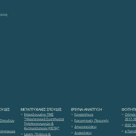
ματος
ΟΥΔΈΣ
ΜΕΤΑΠΤΥΧΙΑΚΈΣ ΣΠΟΥΔΈΣ
ΈΡΕΥΝΑ-ΑΝΆΠΤΥΞΗ
ΦΟΙΤΗΤΙ
Επανιδρυμένο ΠΜΣ
Εργαστήρια
Οδηγίε
"Ηλεκτρονικά Συστήματα
2017-1
 Σπουδών
Ερευνητικές Περιοχές
Τηλεπικοινωνιών &
ΙΕΕΕ S
Δημοσιεύσεις
Αυτοματισμών (ΗΣΤΑ)"
ρόγραμμα
e-Ταχυ
Διακρίσεις
Lasers, Πλάσμα &