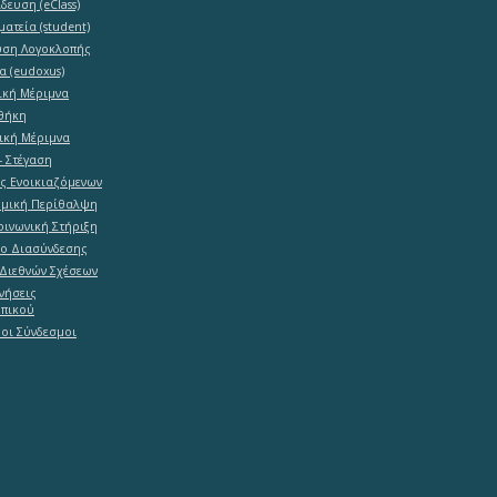
δευση (eClass)
ματεία (student)
υση Λογοκλοπής
α (eudoxus)
ική Μέριμνα
θήκη
ική Μέριμνα
- Στέγαση
ες Ενοικιαζόμενων
ομική Περίθαλψη
ινωνική Στήριξη
ο Διασύνδεσης
Διεθνών Σχέσεων
νήσεις
πικού
οι Σύνδεσμοι