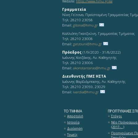
Website:
https://www.hmu.gr/ee
Γραμματεία
Νίκη Γείτονα, Προϊσταμένη Γραμματείας Τμή
Τηλ: 28210 23058
Email:
gitona@hmu.gr
Καλλιόπη Γκατζούνη, Γραμματέας Τμήματος
Τηλ: 28210 23008
Email:
gatzouni@hmu.gr
Πρόεδρος
(1/9/2020 - 31/8/2022)
Ιωάννης Χατζάκης, Αν. Καθηγητής
Τηλ: 28210 23006
Email:
akonstantaras@hmu.gr
Διευθυντής ΠΜΣ ΗΣΤΑ
Ιωάννης Βαρδιάμπασης, Αν. Καθηγητής
Τηλ: 28210 23059, 23029
Email:
ivardia@hmu.gr
ΤΟ ΤΜΉΜΑ
ΠΡΟΠΤΥΧΙΑΚΈΣ ΣΠ
Αποστολή
Στόχοι
Ιστορία
Νέο Πρόγραμμα
(2017-...)
Διοίκηση
Προηγούμενο Π
Τομείς
Σπουδών