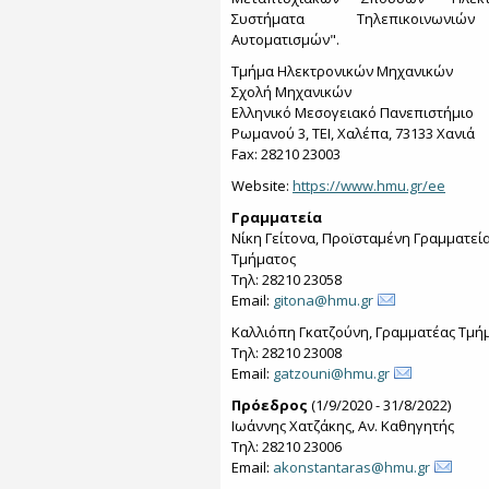
Συστήματα Τηλεπικοινων
Αυτοματισμών".
Τμήμα Ηλεκτρονικών Μηχανικών
Σχολή Μηχανικών
Ελληνικό Μεσογειακό Πανεπιστήμιο
Ρωμανού 3, ΤΕΙ, Χαλέπα, 73133 Χανιά
Fax: 28210 23003
Website:
https://www.hmu.gr/ee
Γραμματεία
Νίκη Γείτονα, Προϊσταμένη Γραμματεί
Τμήματος
Τηλ: 28210 23058
Email:
gitona@hmu.gr
Καλλιόπη Γκατζούνη, Γραμματέας Τμή
Τηλ: 28210 23008
Email:
gatzouni@hmu.gr
Πρόεδρος
(1/9/2020 - 31/8/2022)
Ιωάννης Χατζάκης, Αν. Καθηγητής
Τηλ: 28210 23006
Email:
akonstantaras@hmu.gr