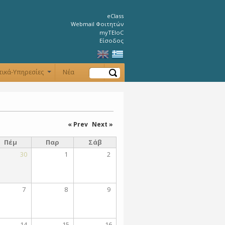
eClass
Webmail Φοιτητών
myTEIoC
Είσοδος
Αναζήτηση
τικά-Υπηρεσίες
Νέα
+
+
« Prev
Next »
Πέμ
Παρ
Σάβ
30
1
2
7
8
9
14
15
16