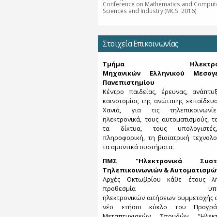
Conference on Mathematics and Compute
Sciences and Industry (MCSI 2016)
Στοιχεία Επικοινωνίας
Τμήμα Ηλεκτρονι
Μηχανικών Ελληνικού Μεσογε
Πανεπιστημίου
Κέντρο παιδείας, έρευνας, ανάπτυ
καινοτομίας της ανώτατης εκπαίδευ
Χανιά, για τις τηλεπικοινωνί
ηλεκτρονικά, τους αυτοματισμούς, τα
τα δίκτυα, τους υπολογιστέ
πληροφορική, τη βιοϊατρική τεχνολο
τα αμυντικά συστήματα.
ΠΜΣ "Ηλεκτρονικά Συστ
Τηλεπικοινωνιών & Αυτοματισμώ
Αρχές Οκτωβρίου κάθε έτους λ
προθεσμία υποβο
ηλεκτρονικών αιτήσεων συμμετοχής 
νέο ετήσιο κύκλο του Προγρά
Μεταπτυχιακών Σπουδών "Ηλεκτ