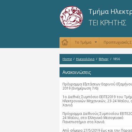
Τμήμα Ηλεκτ
ΤΕΙ ΚΡΗΤΗΣ
Το Τμήμα
Προπτυχιακές 
+
Home
/
Ημερολόγιο
/
Μήνας
/
1856
Ανακοινώσεις
Πρόγραμμα Εξετάσεων Εαρινού Εξαμήνου
2019 (Ενημέρωση 7/6)
1ο Διεθνές Συμπόσιο ΕΕΙΤΕ2019 του Τμή
Ηλεκτρονικών Μηχανικών, 23-24 Μαΐου, 
Χανιά
Πρόγραμμα Διεθνούς Συμποσίου ΕΕΙΤΕ20
24 Μαΐου, στο Ελληνικό Μεσογειακό
Πανεπιστήμιο στα Χανιά
Από σήμερα 27/5/2019 έως και την Παρα