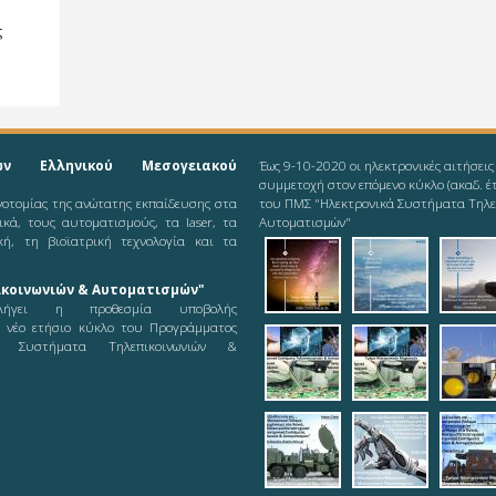
ς
ών Ελληνικού Μεσογειακού
Έως 9-10-2020 οι ηλεκτρονικές αιτήσεις
συμμετοχή στον επόμενο κύκλο (ακαδ. έ
ινοτομίας της ανώτατης εκπαίδευσης στα
του ΠΜΣ "Ηλεκτρονικά Συστήματα Τηλε
νικά, τους αυτοματισμούς, τα laser, τα
Αυτοματισμών"
κή, τη βιοϊατρική τεχνολογία και τα
2019-08-11_ieee-
2019-08-1
201
κοινωνιών & Αυτοματισμών"
odd
ήγει η προθεσμία υποβολής
ε νέο ετήσιο κύκλο του Προγράμματος
2019-08-12_logot
2019-08-
pic
ά Συστήματα Τηλεπικοινωνιών &
21_logoty
teleautos_5.jpg
teleautos_
tel