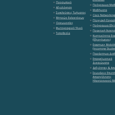
Προσωπικό
Πρόγραμμα Μα
Αξιολόγηση
Μαθήματα
Συνελεύσεις Τμήματος
Cisco Networkin
Μητρώο Εκλεκτόρων
Πτυχιακή Εργασ
Ορκωμοσίες
Πρόγραμμα Εξε
Φωτογραφικό Υλικό
Πρακτική Άσκη
Τοποθεσία
Κινητικότητα Er
(Εξερχόμενοι)
Erasmus+ Mobili
(Incoming Studen
Παράρτημα Διπ
Επαγγελματικά
Δικαιώματα
Δεξιότητες & Α
Σεμινάριο Επιστ
Απασχόλησης
Ηλεκτρονικού Μ