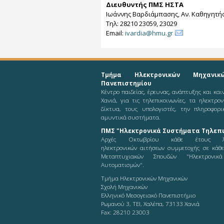
Διευθυντής ΠΜΣ ΗΣΤΑ
Ιωάννης Βαρδιάμπασης, Αν. Καθηγητή
Τηλ: 28210 23059, 23029
Email:
ivardia@hmu.gr
Τμήμα Ηλεκτρονικών Μηχανικ
Πανεπιστημίου
Κέντρο παιδείας, έρευνας, ανάπτυξης και κα
Χανιά, για τις τηλεπικοινωνίες, τα ηλεκτρο
δίκτυα, τους υπολογιστές, την πληροφορι
αμυντικά συστήματα.
ΠΜΣ "Ηλεκτρονικά Συστήματα Τηλεπι
Αρχές Οκτωβρίου κάθε έτους λ
ηλεκτρονικών αιτήσεων συμμετοχής σε κάθ
Μεταπτυχιακών Σπουδών "Ηλεκτρονικ
Αυτοματισμών".
Τμήμα Ηλεκτρονικών Μηχανικών
Σχολή Μηχανικών
Ελληνικό Μεσογειακό Πανεπιστήμιο
Ρωμανού 3, ΤΕΙ, Χαλέπα, 73133 Χανιά
Fax: 28210 23003