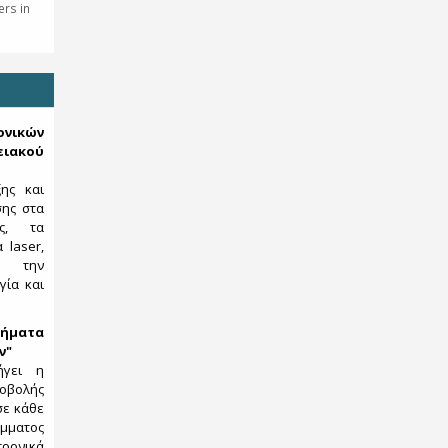
rs in
κών
ιακού
ξης και
σης στα
ες, τα
 laser,
ς, την
γία και
ήματα
ν"
ήγει η
λής
σε κάθε
μματος
ρονικά