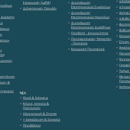
e-Εκπαί
Εφαρμογές (LaPlA)
Διοργάνωση
θημάτων
Επιστημονικών Συνεδρίων
e-Γραμ
Διδακτορικές Σπουδές
Διοργάνωση
Ανίχνε
g Academy
Επιστημονικών Ημερίδων
e-Βιβλί
ία
Διοργάνωση
Φοιτητ
Επιστημονικών Διαλέξεων
τάσεων
Βιβλιο
Προβολή - Δημοσιότητα
ση
Κοινων
Προσφερόμενες Υπηρεσίες
asmus+
Σίτιση 
- Προϊόντα
Αγγελί
Κοινωνική Προσφορά
ty
Υγειον
ts)
Ψυχοκο
λώματος
Γραφεί
Τμήμα 
πασχόληση
Μετακι
Προσω
ήμης &
Χρήσιμ
ηχανικού
ΝΈΑ
Υλικά & Ενέργεια
Κτίρια, Ιστορία &
Πολιτισμός
Ηλεκτρονική & Drones
> Εκπαίδευση & Εργασία
Περιβάλλον