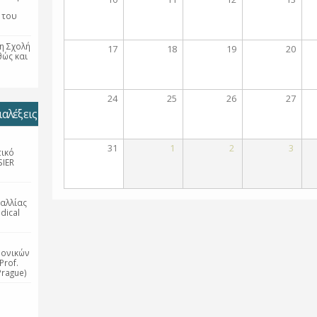
 του
η Σχολή
17
18
19
20
θώς και
24
25
26
27
αλέξεις
31
1
2
3
τικό
SIER
αλλίας
dical
ρονικών
Prof.
Prague)