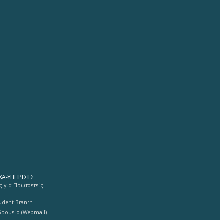
ΚΆ-ΥΠΗΡΕΣΊΕΣ
ς για Πρωτοετείς
8
tudent Branch
δρομείο (Webmail)