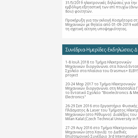
31/5/2019 ηλεκτρονικές δηλώσεις για την
εμβόλιμη εξεταστική των επί πτυχίω (άνω
8ου) φοιτητών.
Προκήρυξη για την εκλογή Κοσμήτορα στ
Μηχανικών με θητεία από 01-09-2019 κα
τη σχετική αίτηση υποψηφιότητας.
Συνέδρια-Ημερίδες-Εκδηλώσεις-Δι
1-8 Ιουλ 2018 το Τμήμα Ηλεκτρονικών
Μηχανικών διοργανώνει στα Χανιά Εντα
Σχολείο στα πλαίσια του Erasmus+ ELBY
project
20-24 Μαρ 2017 το Τμήμα Ηλεκτρονικών
Μηχανικών διοργανώνει στη Μασσαλία Γ
το Εντατικό Σχολείο "Bioelectronics & Me
Electronics"
26-29 Σεπ 2016 στο Εργαστήριο Φυσικής
Πλάσματος & Laser του Τμήματος Ηλεκτ
Μηχανικών (στο Ρέθυμνο): Διαλέξεις του 
Milan Kalal (Czech Technical University in 
27-29 Αυγ 2016 στο Τμήμα Ηλεκτρονικών
Μηχανικών (στα Χανιά): το Διεθνές
Επιστημονικό Συνέδριο 3rd International