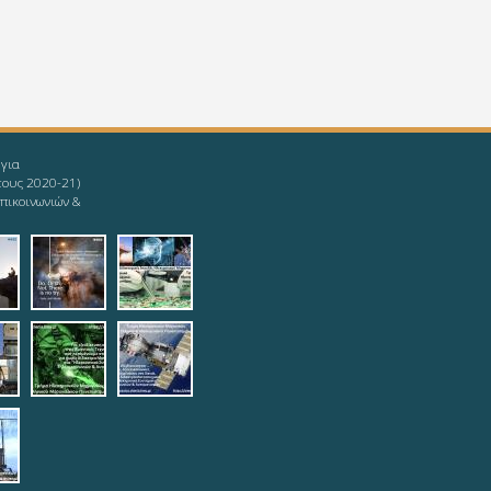
 για
τους 2020-21)
πικοινωνιών &
givingup.jpg
1_ieee-mind.jpg
9-08-11_ieee-
2019-08-11_ieee-
2019-08-
s.jpg
yoda.jpg
12_logotypophds.jpg
ypoista.jpg
top.jpg
teleautos_3.jpg
teleautos_4.jpg
potmimatos.jpg
6.jpg
eautos_7.jpg