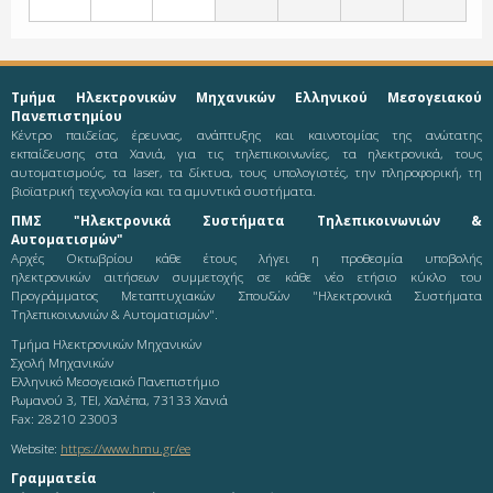
Τμήμα Ηλεκτρονικών Μηχανικών Ελληνικού Μεσογειακού
Πανεπιστημίου
Κέντρο παιδείας, έρευνας, ανάπτυξης και καινοτομίας της ανώτατης
εκπαίδευσης στα Χανιά, για τις τηλεπικοινωνίες, τα ηλεκτρονικά, τους
αυτοματισμούς, τα laser, τα δίκτυα, τους υπολογιστές, την πληροφορική, τη
βιοϊατρική τεχνολογία και τα αμυντικά συστήματα.
ΠΜΣ "Ηλεκτρονικά Συστήματα Τηλεπικοινωνιών &
Αυτοματισμών"
Αρχές Οκτωβρίου κάθε έτους λήγει η προθεσμία υποβολής
ηλεκτρονικών αιτήσεων συμμετοχής σε κάθε νέο ετήσιο κύκλο του
Προγράμματος Μεταπτυχιακών Σπουδών "Ηλεκτρονικά Συστήματα
Τηλεπικοινωνιών & Αυτοματισμών".
Τμήμα Ηλεκτρονικών Μηχανικών
Σχολή Μηχανικών
Ελληνικό Μεσογειακό Πανεπιστήμιο
Ρωμανού 3, ΤΕΙ, Χαλέπα, 73133 Χανιά
Fax: 28210 23003
Website:
https://www.hmu.gr/ee
Γραμματεία