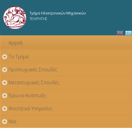
Παράκαμψη
προς το
Τμήμα Ηλεκτρονικών Μηχανικών
κυρίως
ΤΕΙ ΚΡΗΤΗΣ
περιεχόμενο
Αρχική
Το Τμήμα
+
Προπτυχιακές Σπουδές
+
Μεταπτυχιακές Σπουδές
+
Έρευνα-Ανάπτυξη
+
Φοιτητικά-Υπηρεσίες
+
Νέα
+