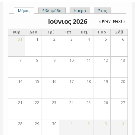
Μήνας
(ενεργή καρτέλα)
Εβδομάδα
Ημέρα
Έτος
Πρωτεύουσες καρτέλες
Ιούνιος 2026
« Prev
Next »
Κυρ
Δευ
Τρί
Τετ
Πέμ
Παρ
Σάβ
31
1
2
3
4
5
6
7
8
9
10
11
12
13
14
15
16
17
18
19
20
21
22
23
24
25
26
27
28
29
30
1
2
3
4